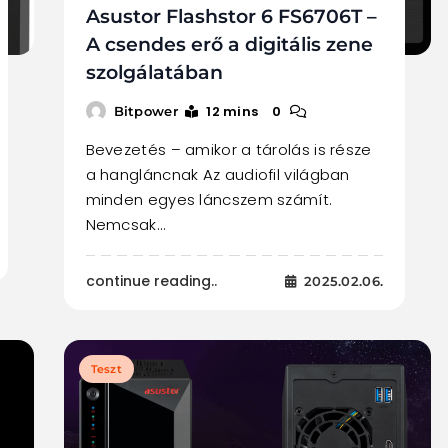
Asustor Flashstor 6 FS6706T –
A csendes erő a digitális zene
szolgálatában
12 mins
0
Bitpower
Bevezetés – amikor a tárolás is része
a hangláncnak Az audiofil világban
minden egyes láncszem számít.
Nemcsak…
continue reading..
2025.02.06.
Teszt