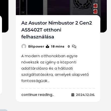
Az Asustor Nimbustor 2 Gen2
AS5402T otthoni
felhasználása
18 mins
0
Bitpower
A modern otthonokban egyre
növekszik az igény a központi
adattárolásra és a hálózati
szolgáltatásokra, amelyek alapvető
fontosságúak…
continue reading..
2024.12.06.