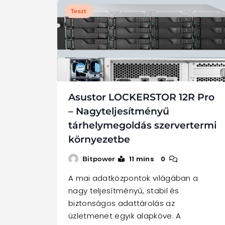
Teszt
Asustor LOCKERSTOR 12R Pro
– Nagyteljesítményű
tárhelymegoldás szervertermi
környezetbe
11 mins
0
Bitpower
A mai adatközpontok világában a
nagy teljesítményű, stabil és
biztonságos adattárolás az
üzletmenet egyik alapköve. A