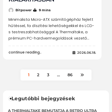
9 mins
Bitpower
Minimalista Micro-ATX számítógépház fejlett
hűtéssel, fa díszítési lehetőségekkel és LCD-
s testreszabhatósággal A Thermaltake, a
prémium PC-hardvermegoldások vezető…
continue reading..
2026.06.18.
1
2
3
…
86
Legutóbbi bejegyzések
A THERMALTAKE BEMUTATJA A RETRO ULTRA