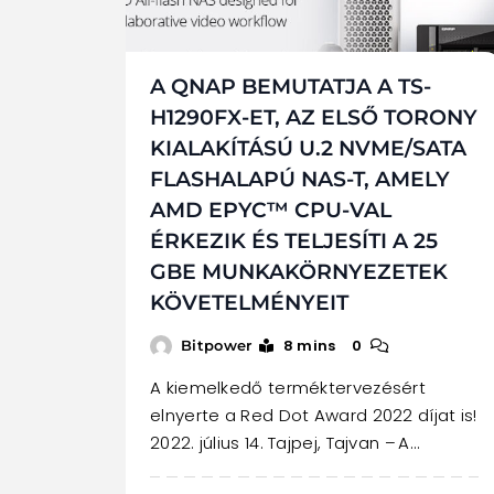
A QNAP BEMUTATJA A TS-
H1290FX-ET, AZ ELSŐ TORONY
KIALAKÍTÁSÚ U.2 NVME/SATA
FLASHALAPÚ NAS-T, AMELY
AMD EPYC™ CPU-VAL
ÉRKEZIK ÉS TELJESÍTI A 25
GBE MUNKAKÖRNYEZETEK
KÖVETELMÉNYEIT
8 mins
0
Bitpower
A kiemelkedő terméktervezésért
elnyerte a Red Dot Award 2022 díjat is!
2022. július 14. Tajpej, Tajvan – A…