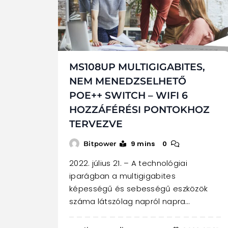
MS108UP MULTIGIGABITES,
NEM MENEDZSELHETŐ
POE++ SWITCH – WIFI 6
HOZZÁFÉRÉSI PONTOKHOZ
TERVEZVE
9 mins
0
Bitpower
2022. július 21. – A technológiai
iparágban a multigigabites
képességű és sebességű eszközök
száma látszólag napról napra…