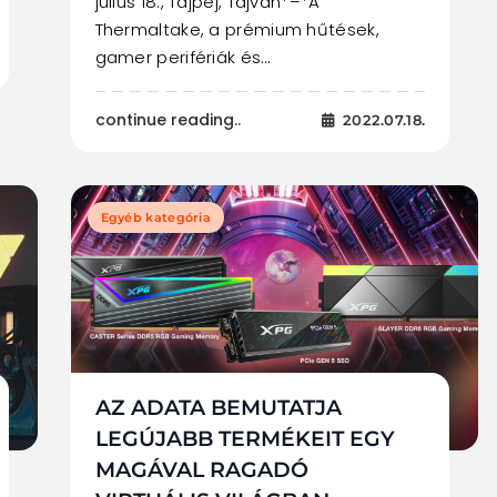
július 18., Tajpej, Tajvan*–*A
Thermaltake, a prémium hűtések,
gamer perifériák és…
continue reading..
2022.07.18.
Egyéb kategória
AZ ADATA BEMUTATJA
LEGÚJABB TERMÉKEIT EGY
MAGÁVAL RAGADÓ