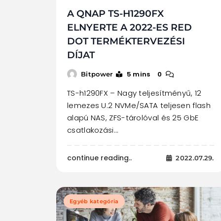
A QNAP TS-H1290FX
ELNYERTE A 2022-ES RED
DOT TERMÉKTERVEZÉSI
DÍJAT
5 mins
0
Bitpower
TS-h1290FX – Nagy teljesítményű, 12
lemezes U.2 NVMe/SATA teljesen flash
alapú NAS, ZFS-tárolóval és 25 GbE
csatlakozási…
continue reading..
2022.07.29.
Egyéb kategória