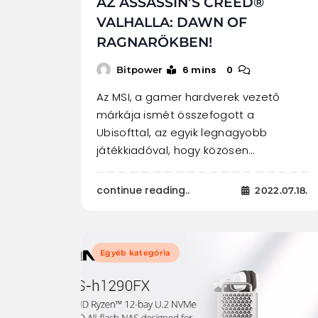
AZ ASSASSIN’S CREED®
VALHALLA: DAWN OF
RAGNARÖKBEN!
6 mins
0
Bitpower
Az MSI, a gamer hardverek vezető
márkája ismét összefogott a
Ubisofttal, az egyik legnagyobb
játékkiadóval, hogy közösen…
continue reading..
2022.07.18.
Egyéb kategória