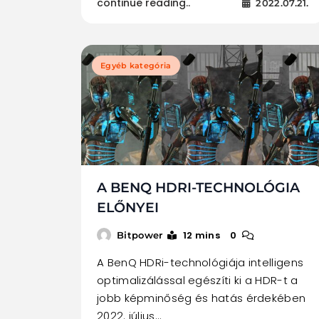
continue reading..
2022.07.21.
Egyéb kategória
A BENQ HDRI-TECHNOLÓGIA
ELŐNYEI
12 mins
0
Bitpower
A BenQ HDRi-technológiája intelligens
optimalizálással egészíti ki a HDR-t a
jobb képminőség és hatás érdekében
2022. július…