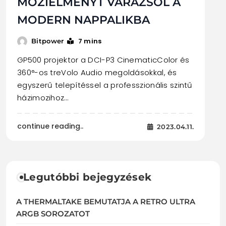
MOZIÉLMÉNYT VARÁZSOL A
MODERN NAPPALIKBA
7 mins
Bitpower
GP500 projektor a DCI-P3 CinematicColor és
360°-os treVolo Audio megoldásokkal, és
egyszerű telepítéssel a professzionális szintű
házimozihoz…
continue reading..
2023.04.11.
Legutóbbi bejegyzések
A THERMALTAKE BEMUTATJA A RETRO ULTRA
ARGB SOROZATOT