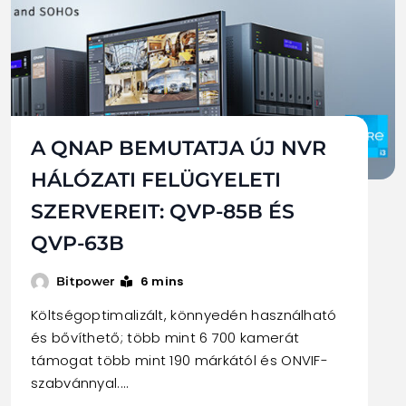
A QNAP BEMUTATJA ÚJ NVR
HÁLÓZATI FELÜGYELETI
SZERVEREIT: QVP-85B ÉS
QVP-63B
6 mins
Bitpower
Költségoptimalizált, könnyedén használható
és bővíthető; több mint 6 700 kamerát
támogat több mint 190 márkától és ONVIF-
szabvánnyal.…