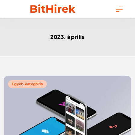
Skip
BitHirek
to
content
2023. április
Egyéb kategória