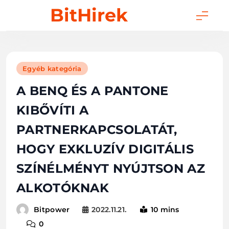
Skip
BitHirek
to
content
Egyéb kategória
A BENQ ÉS A PANTONE
KIBŐVÍTI A
PARTNERKAPCSOLATÁT,
HOGY EXKLUZÍV DIGITÁLIS
SZÍNÉLMÉNYT NYÚJTSON AZ
ALKOTÓKNAK
2022.11.21.
10 mins
Bitpower
0