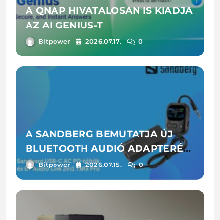
A QNAP HIVATALOSAN IS KIADJA
AZ AI GENIUS-T
Bitpower
2026.07.17.
0
A SANDBERG BEMUTATJA ÚJ
BLUETOOTH AUDIÓ ADAPTERÉT
ÉS LAPTOPTÖLTŐIT
Bitpower
2026.07.15.
0