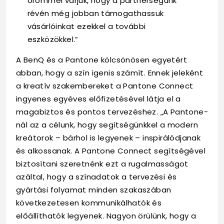
örömmel várjuk, hogy a partnerségünk
révén még jobban támogathassuk
vásárlóinkat ezekkel a további
eszközökkel.”
A BenQ és a Pantone kölcsönösen egyetért
abban, hogy a szín igenis számít. Ennek jeleként
a kreatív szakembereket a Pantone Connect
ingyenes egyéves előfizetésével látja el a
magabiztos és pontos tervezéshez. „A Pantone-
nál az a célunk, hogy segítségünkkel a modern
kreátorok – bárhol is legyenek – inspirálódjanak
és alkossanak. A Pantone Connect segítségével
biztosítani szeretnénk ezt a rugalmasságot
azáltal, hogy a színadatok a tervezési és
gyártási folyamat minden szakaszában
következetesen kommunikálhatók és
előállíthatók legyenek. Nagyon örülünk, hogy a