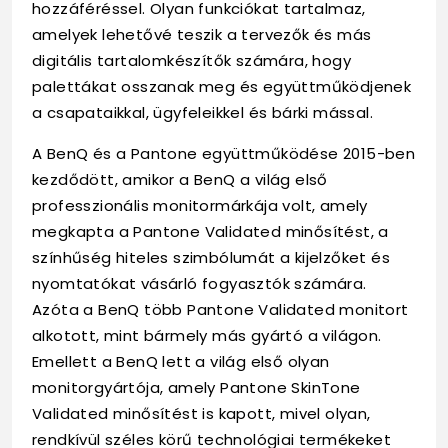
hozzáféréssel. Olyan funkciókat tartalmaz,
amelyek lehetővé teszik a tervezők és más
digitális tartalomkészítők számára, hogy
palettákat osszanak meg és együttműködjenek
a csapataikkal, ügyfeleikkel és bárki mással.
A BenQ és a Pantone együttműködése 2015-ben
kezdődött, amikor a BenQ a világ első
professzionális monitormárkája volt, amely
megkapta a Pantone Validated minősítést, a
színhűség hiteles szimbólumát a kijelzőket és
nyomtatókat vásárló fogyasztók számára.
Azóta a BenQ több Pantone Validated monitort
alkotott, mint bármely más gyártó a világon.
Emellett a BenQ lett a világ első olyan
monitorgyártója, amely Pantone SkinTone
Validated minősítést is kapott, mivel olyan,
rendkívül széles körű technológiai termékeket