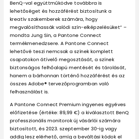
BenQ-val együttműködve továbbra is
lehetőséget és hozzáférést biztosítunk a
kreatív szakemberek számára, hogy
megvalósíthassák valódi szín-elképzelésüket” –
mondta Jung Sin, a Pantone Connect
termékmenedzsere. A Pantone Connect
lehetővé teszi nemcsak a színek komplett
csapatokon átívelő megosztását, a színek
biztonságos felhőalapú mentését és tárolását,
hanem a bárhonnan történő hozzáférést és az
összes Adobe® tervezőprogramban való
felhasználást is.
A Pantone Connect Premium ingyenes egyéves
előfizetése (értéke: 89,99 €) a kiválasztott BenQ
professzionális monitorok új vásárlói számára
biztosított, és 2023. szeptember 30-ig vagy
addig lesz elérhető, amíg a beváltási kódok el