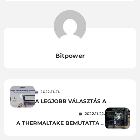
Bitpower
2022.11.21.
A LEGJOBB VÁLASZTÁS A
MOBILON TÁROLT FOTÓK
2022.11.22.
BIZTONSÁGI MENTÉSÉHEZ! A
A THERMALTAKE BEMUTATTA A
QNAP KIADJA A GOOGLE FOTÓK
TT100 HÁTIZSÁKOT, AMELY
BIZTONSÁGI MENTÉSI
ÚJRADEFINIÁLJA AZ INGÁZÓ