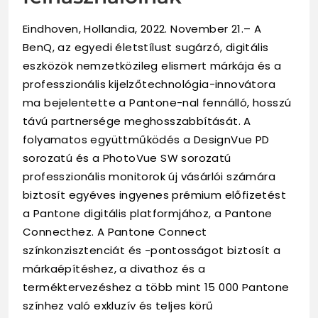
Eindhoven, Hollandia, 2022. November 21.– A
BenQ, az egyedi életstílust sugárzó, digitális
eszközök nemzetközileg elismert márkája és a
professzionális kijelzőtechnológia-innovátora
ma bejelentette a Pantone-nal fennálló, hosszú
távú partnersége meghosszabbítását. A
folyamatos együttműködés a DesignVue PD
sorozatú és a PhotoVue SW sorozatú
professzionális monitorok új vásárlói számára
biztosít egyéves ingyenes prémium előfizetést
a Pantone digitális platformjához, a Pantone
Connecthez. A Pantone Connect
színkonzisztenciát és -pontosságot biztosít a
márkaépítéshez, a divathoz és a
terméktervezéshez a több mint 15 000 Pantone
színhez való exkluzív és teljes körű