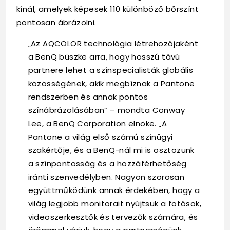
kínál, amelyek képesek 110 különböző bőrszínt
pontosan ábrázolni.
„Az AQCOLOR technológia létrehozójaként
a BenQ büszke arra, hogy hosszú távú
partnere lehet a színspecialisták globális
közösségének, akik megbíznak a Pantone
rendszerben és annak pontos
színábrázolásában” – mondta Conway
Lee, a BenQ Corporation elnöke. „A
Pantone a világ első számú színügyi
szakértője, és a BenQ-nál mi is osztozunk
a színpontosság és a hozzáférhetőség
iránti szenvedélyben. Nagyon szorosan
együttműködünk annak érdekében, hogy a
világ legjobb monitorait nyújtsuk a fotósok,
videoszerkesztők és tervezők számára, és