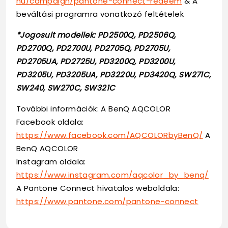
hu/campaign/pantone-connect-redeem
& A
beváltási programra vonatkozó feltételek
*Jogosult modellek: PD2500Q, PD2506Q,
PD2700Q, PD2700U, PD2705Q, PD2705U,
PD2705UA, PD2725U, PD3200Q, PD3200U,
PD3205U, PD3205UA, PD3220U, PD3420Q, SW271C,
SW240, SW270C, SW321C
További információk: A BenQ AQCOLOR
Facebook oldala:
https://www.facebook.com/AQCOLORbyBenQ/
A
BenQ AQCOLOR
Instagram oldala:
https://www.instagram.com/aqcolor_by_benq/
A Pantone Connect hivatalos weboldala:
https://www.pantone.com/pantone-connect