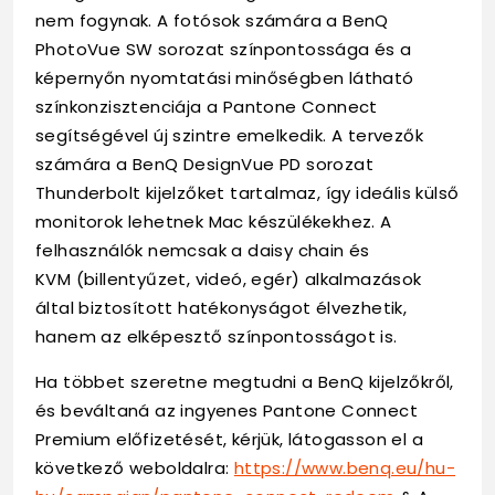
nem fogynak. A fotósok számára a BenQ
PhotoVue SW sorozat színpontossága és a
képernyőn nyomtatási minőségben látható
színkonzisztenciája a Pantone Connect
segítségével új szintre emelkedik. A tervezők
számára a BenQ DesignVue PD sorozat
Thunderbolt kijelzőket tartalmaz, így ideális külső
monitorok lehetnek Mac készülékekhez. A
felhasználók nemcsak a daisy chain és
KVM (billentyűzet, videó, egér) alkalmazások
által biztosított hatékonyságot élvezhetik,
hanem az elképesztő színpontosságot is.
Ha többet szeretne megtudni a BenQ kijelzőkről,
és beváltaná az ingyenes Pantone Connect
Premium előfizetését, kérjük, látogasson el a
következő weboldalra:
https://www.benq.eu/hu-