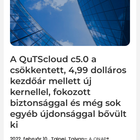
A QuTScloud c5.0 a
csökkentett, 4,99 dolláros
kezdőár mellett új
kernellel, fokozott
biztonsággal és még sok
egyéb újdonsággal bővült
ki
2022. február 10., Tajpej, Tajvan–
A QNAP®