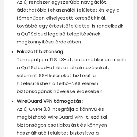
Az új rendszer egyszerűbb navigációt,
átláthatóbb fehasználói felületet és egy a
főmenüben elhelyezett keresőt kínál,
továbbá egy értesítőfelülettel is rendelkezik
a QuTScloud legelső telepítésének
megkönnyítése érdekében.
Fokozott biztonság:
Támogatja a TLS 1.3-at, automatikusan frissíti
a QuTScloud-ot és az alkalmazásokat,
valamint SSH kulcsokat biztosít a
hitelesítéshez a felhő-NAS elérési
biztonságának növelése érdekében.
WireGuard VPN támogatás:
Az új QVPN 3.0 integrálja a könnyű és
megbízható WireGuard VPN-t, ezáltal
biztonságos csatlakozást és könnyen
használható felületet biztosítva a