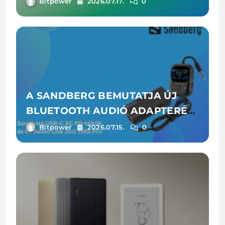
Bitpower
2026.07.17.
0
A SANDBERG BEMUTATJA ÚJ
BLUETOOTH AUDIÓ ADAPTERÉT
ÉS LAPTOPTÖLTŐIT
Bitpower
2026.07.15.
0