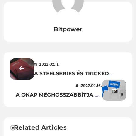
Bitpower
2022.02.11.
A STEELSERIES ÉS TRICKED
ESPORT BEJELENTETTE A 2022-
2022.02.16.
ES
A QNAP MEGHOSSZABBÍTJA AZ
PARTNERMEGÁLLAPODÁSUKAT
EOL-TERMÉKEK BIZTONSÁGI
FRISSÍTÉSEINEK IDŐTARTAMÁT
Related Articles