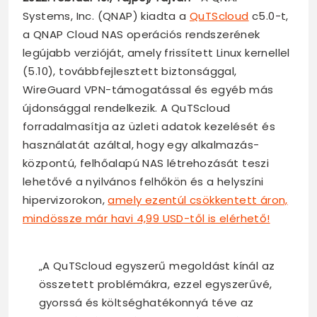
Systems, Inc. (QNAP) kiadta a
QuTScloud
c5.0-t,
a QNAP Cloud NAS operációs rendszerének
legújabb verzióját, amely frissített Linux kernellel
(5.10), továbbfejlesztett biztonsággal,
WireGuard VPN-támogatással és egyéb más
újdonsággal rendelkezik. A QuTScloud
forradalmasítja az üzleti adatok kezelését és
használatát azáltal, hogy egy alkalmazás-
központú, felhőalapú NAS létrehozását teszi
lehetővé a nyilvános felhőkön és a helyszíni
hipervizorokon,
amely ezentúl csökkentett áron,
mindössze már havi 4,99 USD-től is elérhető!
„A QuTScloud egyszerű megoldást kínál az
összetett problémákra, ezzel egyszerűvé,
gyorssá és költséghatékonnyá téve az