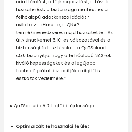
adattárolást, a fájlmegosztást, a távoli
hozzáférést, a biztonsági mentést és a
felhőalapú adatkonszolidációt.” –
nyilatkozta Haru Lin, a QNAP
termékmenedzsere, majd hozzátette: „Az
új A Linux kernel 5.10-es változatával és a
biztonsági fejlesztésekkel a QuTScloud
c5.0 bizonyítja, hogy a felhőalapú NAS-ok
kiváló képességeket és a legújabb
technológiákat biztosítják a digitális
eszközök védelmére.”
A QuTScloud c5.0 legfőbb újdonságai:
Optimalizált felhasználói felület: