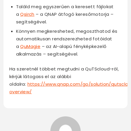
Találd meg egyszerűen a keresett fájlokat
a
Qsirch
– a QNAP átfogó keresőmotorja –
segítségével.
Könnyen megkeresheted, megoszthatod és
automatikusan rendszerezheted fotóidat
a
QuMagie
– az AI-alapú fényképkezelő
alkalmazás – segítségével.
Ha szeretnél többet megtudni a QuTScloud-ról,
kérjük látogass el az alábbi
oldalra:
https://www.qnap.com/go/solution/qutsclo
overview/