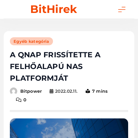
Skip
BitHirek
to
content
Egyéb kategória
A QNAP FRISSÍTETTE A
FELHŐALAPÚ NAS
PLATFORMJÁT
2022.02.11.
7 mins
Bitpower
0