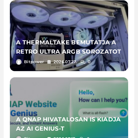
A THERMALTAKE BEMUTATJA A
RETRO ULTRA ARGB SOROZATOT
Bitpower
2026.07.27.
0
A QNAP HIVATALOSAN IS KIADJA
AZ AI GENIUS-T