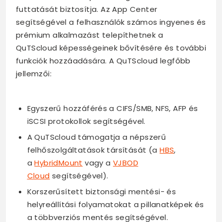
futtatását biztosítja. Az App Center
segítségével a felhasználók számos ingyenes és
prémium alkalmazást telepíthetnek a
QuTScloud képességeinek bővítésére és további
funkciók hozzáadására. A QuTScloud legfőbb
jellemzői:
Egyszerű hozzáférés a CIFS/SMB, NFS, AFP és
iSCSI protokollok segítségével.
A QuTScloud támogatja a népszerű
felhőszolgáltatások társítását (a
HBS
,
a
HybridMount
vagy a
VJBOD
Cloud
segítségével).
Korszerűsített biztonsági mentési- és
helyreállítási folyamatokat a pillanatképek és
a többverziós mentés segítségével.