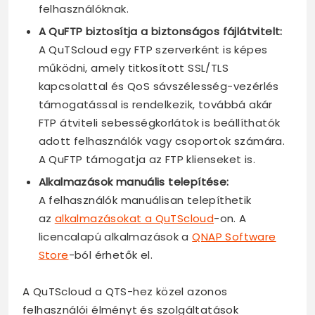
felhasználóknak.
A QuFTP biztosítja a biztonságos fájlátvitelt:
A QuTScloud egy FTP szerverként is képes
működni, amely titkosított SSL/TLS
kapcsolattal és QoS sávszélesség-vezérlés
támogatással is rendelkezik, továbbá akár
FTP átviteli sebességkorlátok is beállíthatók
adott felhasználók vagy csoportok számára.
A QuFTP támogatja az FTP klienseket is.
Alkalmazások manuális telepítése:
A felhasználók manuálisan telepíthetik
az
alkalmazásokat a QuTScloud
-on. A
licencalapú alkalmazások a
QNAP Software
Store
-ból érhetők el.
A QuTScloud a QTS-hez közel azonos
felhasználói élményt és szolgáltatások