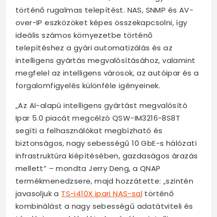
történő rugalmas telepítést. NAS, SNMP és AV-
over-IP eszközöket képes összekapcsolni, így
ideális számos környezetbe történő
telepítéshez a gyári automatizálás és az
intelligens gyártás megvalósításához, valamint
megfelel az intelligens városok, az autóipar és a
forgalomfigyelés különféle igényeinek.
„Az AI-alapú intelligens gyártást megvalósító
Ipar 5.0 piacát megcélzó QSW-IM3216-8S8T
segíti a felhasználókat megbízható és
biztonságos, nagy sebességű 10 GbE-s hálózati
infrastruktúra kiépítésében, gazdaságos árazás
mellett” – mondta Jerry Deng, a QNAP
termékmenedzsere, majd hozzátette: „szintén
javasoljuk a
TS-i410X ipari NAS-sal
történő
kombinálást a nagy sebességű adatátviteli és