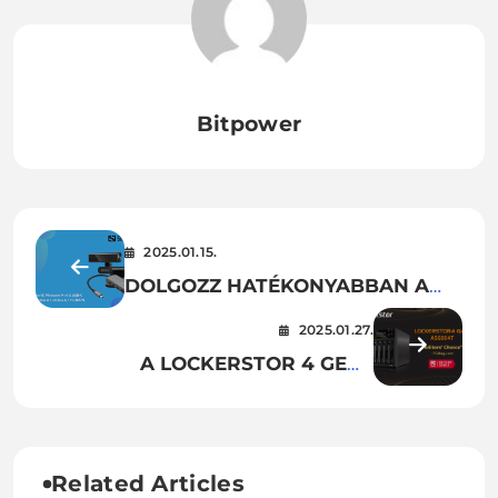
Bitpower
2025.01.15.
DOLGOZZ HATÉKONYABBAN A
SANDBERG USB-C
2025.01.27.
DOKKOLÓJÁVAL ÉS FACE-ID
A LOCKERSTOR 4 GEN3
WEBKAMERÁJÁVAL!
ELNYERTE A PCMAG EDITORS’
CHOICE-DÍJÁT!
Related Articles