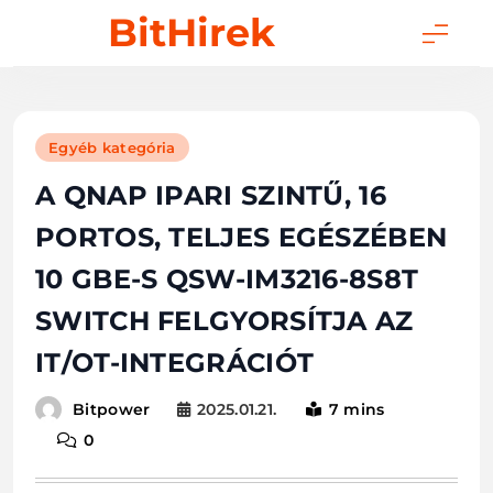
Skip
BitHirek
to
content
Egyéb kategória
A QNAP IPARI SZINTŰ, 16
PORTOS, TELJES EGÉSZÉBEN
10 GBE-S QSW-IM3216-8S8T
SWITCH FELGYORSÍTJA AZ
IT/OT-INTEGRÁCIÓT
2025.01.21.
7 mins
Bitpower
0