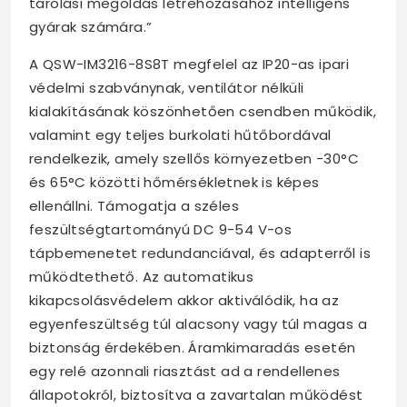
tárolási megoldás létrehozásához intelligens
gyárak számára.”
A QSW-IM3216-8S8T megfelel az IP20-as ipari
védelmi szabványnak, ventilátor nélküli
kialakításának köszönhetően csendben működik,
valamint egy teljes burkolati hűtőbordával
rendelkezik, amely szellős környezetben -30°C
és 65°C közötti hőmérsékletnek is képes
ellenállni. Támogatja a széles
feszültségtartományú DC 9-54 V-os
tápbemenetet redundanciával, és adapterről is
működtethető. Az automatikus
kikapcsolásvédelem akkor aktiválódik, ha az
egyenfeszültség túl alacsony vagy túl magas a
biztonság érdekében. Áramkimaradás esetén
egy relé azonnali riasztást ad a rendellenes
állapotokról, biztosítva a zavartalan működést