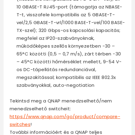
10 GBASE-T RJ45-port (támogatja az NBASE-
T-t, visszafele kompatibilis az 5 GBASE-T-
vel/2,5 GBASE-T-vrl/1000 BASE-T-vel/100 BASE-
TX-szel); 320 Gbps-os kapcsolási kapacitás;
megfelel az IP20-szabványoknak,
működőképes szellős környezetben -30 –
65°C közötti (0,5 – 0,7 m/s), zárt térben -30
– 45°C közötti hőmérséklet mellett, 9-54 V-
os DC-tápellátás redundanciával,
megszakítással; kompatibilis az IEEE 802.3x
szabványokkal, auto-negotiation
Tekintsd meg a QNAP menedzselhető/nem
menedzselhető switcheit:
https://www.qnap.com/go/product/compare-
switches
!
További információért és a QNAP teljes