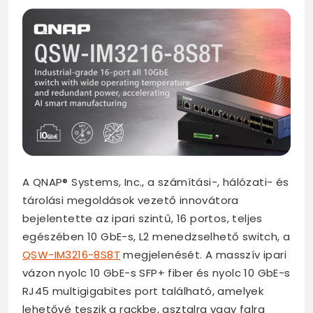
A QNAP® Systems, Inc., a számítási-, hálózati- és
tárolási megoldások vezető innovátora
bejelentette az ipari szintű, 16 portos, teljes
egészében 10 GbE-s, L2 menedzselhető switch, a
QSW-IM3216-8S8T
megjelenését. A masszív ipari
vázon nyolc 10 GbE-s SFP+ fiber és nyolc 10 GbE-s
RJ45 multigigabites port található, amelyek
lehetővé teszik a rackbe, asztalra vagy falra