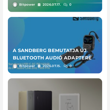
Bitpower
2026.07.17.
0
A SANDBERG BEMUTATJA ÚJ
BLUETOOTH AUDIÓ ADAPTERÉT
ÉS LAPTOPTÖLTŐIT
Bitpower
2026.07.15.
0