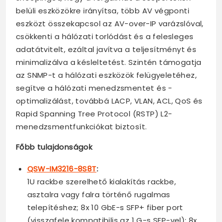
belüli eszközökre irányítsa, több AV végponti
eszközt összekapcsol az AV-over-IP varázslóval,
csökkenti a hálózati torlódást és a felesleges
adatátvitelt, ezáltal javítva a teljesítményt és
minimalizálva a késleltetést. Szintén támogatja
az SNMP-t a hálózati eszközök felügyeletéhez,
segítve a hálózati menedzsmentet és -
optimalizálást, továbbá LACP, VLAN, ACL, QoS és
Rapid Spanning Tree Protocol (RSTP) L2-
menedzsmentfunkciókat biztosít.
Főbb tulajdonságok
QSW-IM3216-8S8T
:
1U rackbe szerelhető kialakítás rackbe,
asztalra vagy falra történő rugalmas
telepítéshez; 8x 10 GbE-s SFP+ fiber port
(visszafele kompatibilis az 1 G-s SFP-vel); 8x