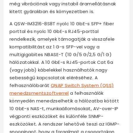
még vibrációnak vagy instabil áramellátásnak
kitett gyárakban és környezetben is.
A QSW-IM3216-8S8T nyolc 10 GbE-s SFP+ fiber
porttal és nyolc 10 GbE-s RJ45-porttal
rendelkezik, amelyek támogatják a visszafele
kompatibilitást az 1 G-s SFP-vel vagy a
multigigabites NBASE-T (10 G/5 G/2,5 G/1 G)
hálózatokkal. A 10 GbE-s RJ45-portok Cat 6a
(vagy jobb) kábelekkel használhatók nagy
sebességű kapcsolatok eléréséhez. A
felhasználóbarát
QNAP Switch System (QSS)
menedzsmentszoftverrel
a felhasználók
könnyedén menedzselhetik a hálózatba kötött
10 GbE-s NAS-t, munkaállomásokat, AV-over-IP
végponti eszközöket és különféle SNMP-
eszközöket. A rendszer lehetővé teszi az IGMP-
snoopingot, hogy a forgalmat a csoportokon