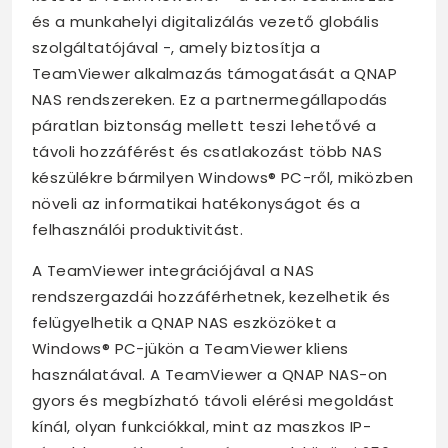
és a munkahelyi digitalizálás vezető globális
szolgáltatójával -, amely biztosítja a
TeamViewer alkalmazás támogatását a QNAP
NAS rendszereken. Ez a partnermegállapodás
páratlan biztonság mellett teszi lehetővé a
távoli hozzáférést és csatlakozást több NAS
készülékre bármilyen Windows® PC-ről, miközben
növeli az informatikai hatékonyságot és a
felhasználói produktivitást.
A TeamViewer integrációjával a NAS
rendszergazdái hozzáférhetnek, kezelhetik és
felügyelhetik a QNAP NAS eszközöket a
Windows® PC-jükön a TeamViewer kliens
használatával. A TeamViewer a QNAP NAS-on
gyors és megbízható távoli elérési megoldást
kínál, olyan funkciókkal, mint az maszkos IP-