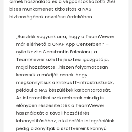
címek használata és a végpontok közötti 256
bites munkamenet titkosítás a NAS
biztonságának növelése érdekében.
„Büszkék vagyunk arra, hogy a TeamViewer
már elérhető a QNAP App Centerben,” –
nyilatkozta Constantin Falcoianu, a
TeamViewer üzletfejlesztési igazgatója,
majd hozzátette: „hiszen folyamatosan
keressük a módját annak, hogy
megkönnyítsük a kritikus IT-infrastruktúrák,
például a NAS készülékek karbantartását.
Az informatikai szakemberek mindig is
előnyben részesítették a TeamViewer
használatát a távoli hozzáférés
lebonyolításához, a különféle integrációink
pedig bizonyítják a szoftvereink könnyű