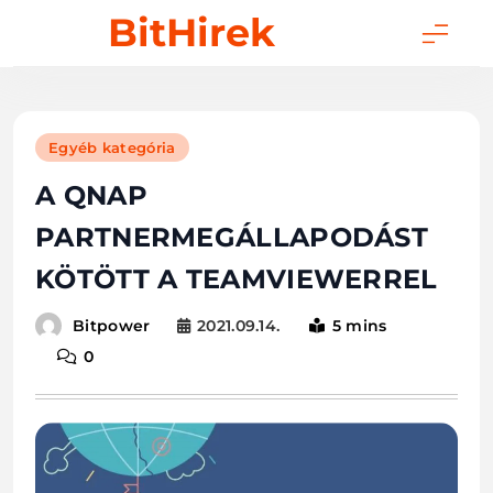
Skip
BitHirek
to
content
Egyéb kategória
A QNAP
PARTNERMEGÁLLAPODÁST
KÖTÖTT A TEAMVIEWERREL
2021.09.14.
5 mins
Bitpower
0