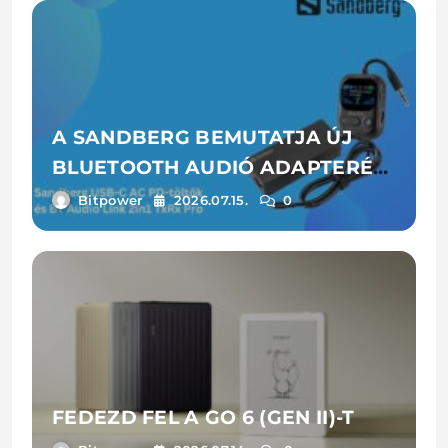
A SANDBERG BEMUTATJA ÚJ
BLUETOOTH AUDIÓ ADAPTERÉT
ÉS LAPTOPTÖLTŐIT
Bitpower
2026.07.15.
0
FEDEZD FEL A GO 6 (GEN II)-T