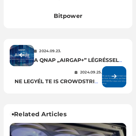
Bitpower
2024.09.23.
A QNAP „AIRGAP+” LÉGRÉSSEL
VÉDETT BIZTONSÁGI MENTÉSI
2024.09.25.
FUNKCIÓVAL BŐVÍTI A HYBRID
NE LEGYÉL TE IS CROWDSTRIKE
BACKUP
KÁROSULT! AZ ASUSTOR NAS-OD
A LEGERŐSEBB BIZTONSÁGI
MENTÉSI ESZKÖZÖD
Related Articles