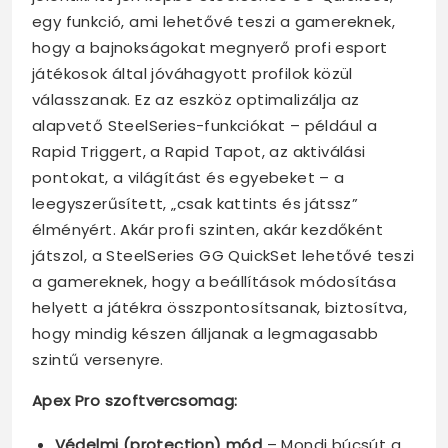
egy funkció, ami lehetővé teszi a gamereknek,
hogy a bajnokságokat megnyerő profi esport
játékosok által jóváhagyott profilok közül
válasszanak. Ez az eszköz optimalizálja az
alapvető SteelSeries-funkciókat – például a
Rapid Triggert, a Rapid Tapot, az aktiválási
pontokat, a világítást és egyebeket – a
leegyszerűsített, „csak kattints és játssz”
élményért. Akár profi szinten, akár kezdőként
játszol, a SteelSeries GG QuickSet lehetővé teszi
a gamereknek, hogy a beállítások módosítása
helyett a játékra összpontosítsanak, biztosítva,
hogy mindig készen álljanak a legmagasabb
szintű versenyre.
Apex Pro szoftvercsomag:
Védelmi (protection) mód
– Mondj búcsút a