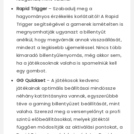
Rapid Trigger
– Szabadulj meg a
hagyományos érzékelés korlátaitól! A Rapid
Trigger segítségével a gamerek ismételten is
megnyomhatják ugyanazt a billentyűt
anélkül, hogy megvárnák annak visszaállását,
mindezt a legkisebb ujjemeléssel. Nincs több
kimaradó billentyűlenyomás, még akkor sem,
ha a játékosoknak valaha is spamelniük kell
egy gombot.
GG Quickset
– A játékosok kedvenc
játékainak optimális beállításai mindössze
néhány kattintásnyira vannak, egyszerűbbé
téve a gaming billentyűzet beállítását, mint
valaha. Szerezd meg a versenyelőnyt a profi
szintű előbeállításokkal, melyek játéktól
függően módosítják az aktiválási pontokat, a