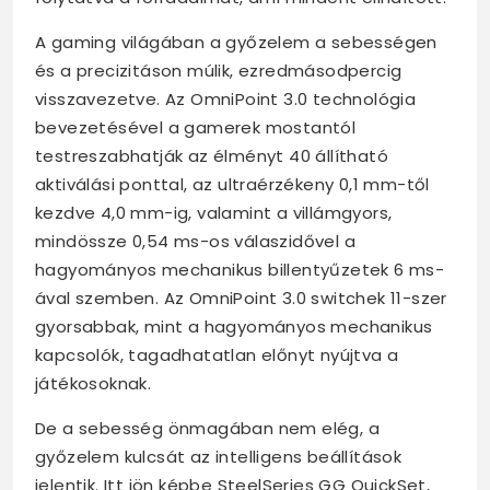
A gaming világában a győzelem a sebességen
és a precizitáson múlik, ezredmásodpercig
visszavezetve. Az OmniPoint 3.0 technológia
bevezetésével a gamerek mostantól
testreszabhatják az élményt 40 állítható
aktiválási ponttal, az ultraérzékeny 0,1 mm-től
kezdve 4,0 mm-ig, valamint a villámgyors,
mindössze 0,54 ms-os válaszidővel a
hagyományos mechanikus billentyűzetek 6 ms-
ával szemben. Az OmniPoint 3.0 switchek 11-szer
gyorsabbak, mint a hagyományos mechanikus
kapcsolók, tagadhatatlan előnyt nyújtva a
játékosoknak.
De a sebesség önmagában nem elég, a
győzelem kulcsát az intelligens beállítások
jelentik. Itt jön képbe SteelSeries GG QuickSet,