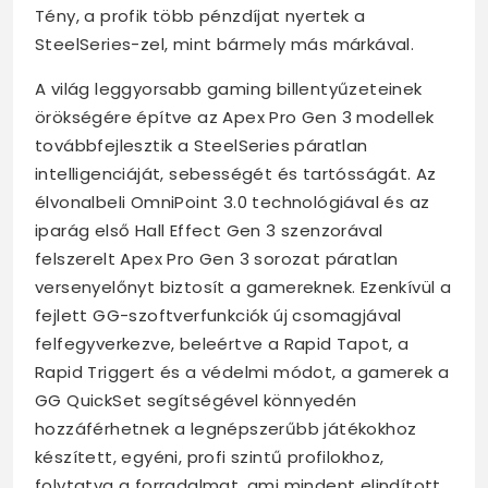
Tény, a profik több pénzdíjat nyertek a
SteelSeries-zel, mint bármely más márkával.
A világ leggyorsabb gaming billentyűzeteinek
örökségére építve az Apex Pro Gen 3 modellek
továbbfejlesztik a SteelSeries páratlan
intelligenciáját, sebességét és tartósságát. Az
élvonalbeli OmniPoint 3.0 technológiával és az
iparág első Hall Effect Gen 3 szenzorával
felszerelt Apex Pro Gen 3 sorozat páratlan
versenyelőnyt biztosít a gamereknek. Ezenkívül a
fejlett GG-szoftverfunkciók új csomagjával
felfegyverkezve, beleértve a Rapid Tapot, a
Rapid Triggert és a védelmi módot, a gamerek a
GG QuickSet segítségével könnyedén
hozzáférhetnek a legnépszerűbb játékokhoz
készített, egyéni, profi szintű profilokhoz,
folytatva a forradalmat, ami mindent elindított.