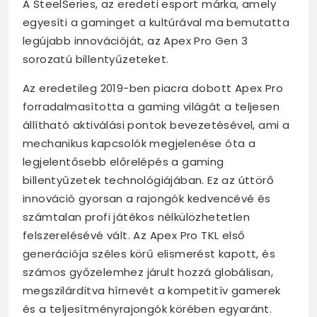
A SteelSeries, az eredeti esport márka, amely
egyesíti a gaminget a kultúrával ma bemutatta
legújabb innovációját, az Apex Pro Gen 3
sorozatú billentyűzeteket.
Az eredetileg 2019-ben piacra dobott Apex Pro
forradalmasította a gaming világát a teljesen
állítható aktiválási pontok bevezetésével, ami a
mechanikus kapcsolók megjelenése óta a
legjelentősebb előrelépés a gaming
billentyűzetek technológiájában. Ez az úttörő
innováció gyorsan a rajongók kedvencévé és
számtalan profi játékos nélkülözhetetlen
felszerelésévé vált. Az Apex Pro TKL első
generációja széles körű elismerést kapott, és
számos győzelemhez járult hozzá globálisan,
megszilárdítva hírnevét a kompetitív gamerek
és a teljesítményrajongók körében egyaránt.