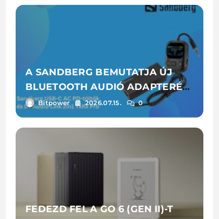
A SANDBERG BEMUTATJA ÚJ
BLUETOOTH AUDIÓ ADAPTERÉT
ÉS LAPTOPTÖLTŐIT
Bitpower
2026.07.15.
0
FEDEZD FEL A GO 6 (GEN II)-T