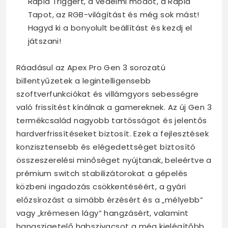
Rapid Triggert, a védelmi módot, a Rapid
Tapot, az RGB-világítást és még sok mást!
Hagyd ki a bonyolult beállítást és kezdj el
játszani!
Ráadásul az Apex Pro Gen 3 sorozatú
billentyűzetek a legintelligensebb
szoftverfunkciókat és villámgyors sebességre
való frissítést kínálnak a gamereknek. Az új Gen 3
termékcsalád nagyobb tartósságot és jelentős
hardverfrissítéseket biztosít. Ezek a fejlesztések
konzisztensebb és elégedettséget biztosító
összeszerelési minőséget nyújtanak, beleértve a
prémium switch stabilizátorokat a gépelés
közbeni ingadozás csökkentéséért, a gyári
előzsírozást a simább érzésért és a „mélyebb”
vagy „krémesen lágy” hangzásért, valamint
hangszigetelő habszivacsot a még kielégítőbb