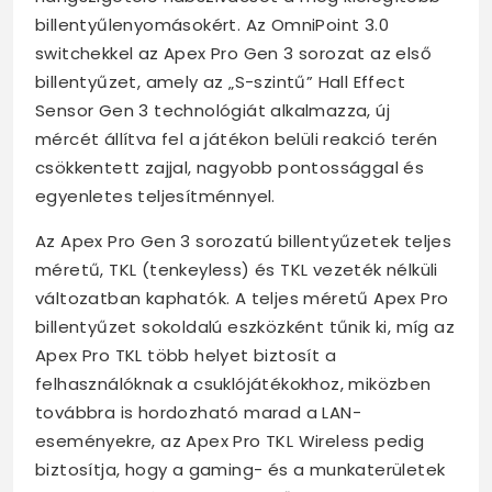
billentyűlenyomásokért. Az OmniPoint 3.0
switchekkel az Apex Pro Gen 3 sorozat az első
billentyűzet, amely az „S-szintű” Hall Effect
Sensor Gen 3 technológiát alkalmazza, új
mércét állítva fel a játékon belüli reakció terén
csökkentett zajjal, nagyobb pontossággal és
egyenletes teljesítménnyel.
Az Apex Pro Gen 3 sorozatú billentyűzetek teljes
méretű, TKL (tenkeyless) és TKL vezeték nélküli
változatban kaphatók. A teljes méretű Apex Pro
billentyűzet sokoldalú eszközként tűnik ki, míg az
Apex Pro TKL több helyet biztosít a
felhasználóknak a csuklójátékokhoz, miközben
továbbra is hordozható marad a LAN-
eseményekre, az Apex Pro TKL Wireless pedig
biztosítja, hogy a gaming- és a munkaterületek