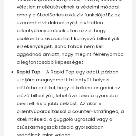
véletlen melléütéseknek a védelmi móddal,
amely a SteelSeries exkluzív funkciója! Ez az
üzemmód védelmet nyújt a véletlen
billentyűlenyomások ellen azzal, hogy
csökkenti a kiválasztott környező billentyűk
érzékenységét. Soha többé nem kell
aggódnod amiatt, hogy megint félrenyomod
a legfontosabb képességet.
Rapid Tap
– A Rapid Tap egy adott párban
utoljára megnyomott billentyűt helyezi
előtérbe anélkül, hogy el kellene engedni az
előző billentyűt, lehetővé téve a gyorsabb
bevitelt és a jobb célzást. Az akár 5
billentyűpárosítással a counter-strafinged, a
kitekintéseid, a guggoló ugrásaid vagy a
csúszásmegszakításaid gyorsabban
reagálnak, mint valaha.