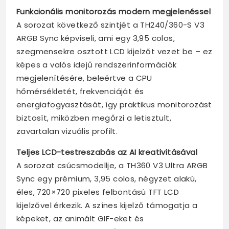
Funkcionális monitorozás modern megjelenéssel
A sorozat következő szintjét a TH240/360-S V3
ARGB Sync képviseli, ami egy 3,95 colos,
szegmensekre osztott LCD kijelzőt vezet be – ez
képes a valós idejű rendszerinformációk
megjelenítésére, beleértve a CPU
hőmérsékletét, frekvenciáját és
energiafogyasztását, így praktikus monitorozást
biztosít, miközben megőrzi a letisztult,
zavartalan vizuális profilt.
Teljes LCD-testreszabás az AI kreativitásával
A sorozat csúcsmodellje, a TH360 V3 Ultra ARGB
Sync egy prémium, 3,95 colos, négyzet alakú,
éles, 720×720 pixeles felbontású TFT LCD
kijelzővel érkezik. A színes kijelző támogatja a
képeket, az animált GIF-eket és