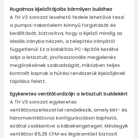
Rugalmas kijelzőtájolás bármilyen buildhez
A TH V3 sorozat levehető fedele lehetővé teszi
a pumpa-takaróelem könnyű forgatását és
beállítását, biztosítva, hogy a kijelző mindig az
ideális irányba nézzen, a telepítés irányától
függetlenül. Ez a kialakítás PC-építők kezébe
adja a letisztult, professzionális megjelenés
megőrzésének szabadságát, miközben teljes
kontrollt kapnak a hűtési rendszerük kijelzőjének
tájolása felett.
Egykeretes ventilátordizájn a letisztult buildekért
A TH V3 sorozat egykeretes
ventilátorszerkezettel rendelkezik, amely két- és
háromventilátoros konfigurációban kapható,
ezáltal csökkentve a kábelrengeteget. Mindegyik
ventilátor 85,29 CFM-es légáramlást biztosít