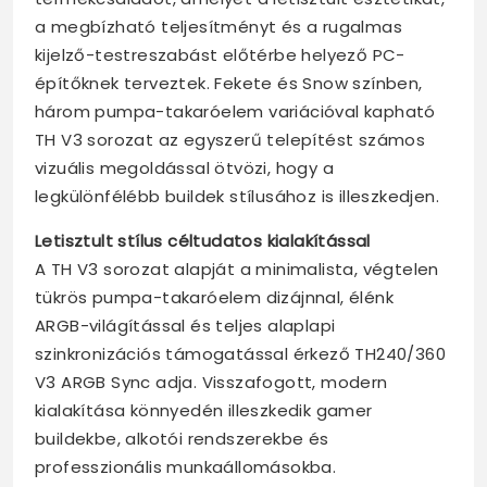
a megbízható teljesítményt és a rugalmas
kijelző-testreszabást előtérbe helyező PC-
építőknek terveztek. Fekete és Snow színben,
három pumpa-takaróelem variációval kapható
TH V3 sorozat az egyszerű telepítést számos
vizuális megoldással ötvözi, hogy a
legkülönfélébb buildek stílusához is illeszkedjen.
Letisztult stílus céltudatos kialakítással
A TH V3 sorozat alapját a minimalista, végtelen
tükrös pumpa-takaróelem dizájnnal, élénk
ARGB-világítással és teljes alaplapi
szinkronizációs támogatással érkező TH240/360
V3 ARGB Sync adja. Visszafogott, modern
kialakítása könnyedén illeszkedik gamer
buildekbe, alkotói rendszerekbe és
professzionális munkaállomásokba.