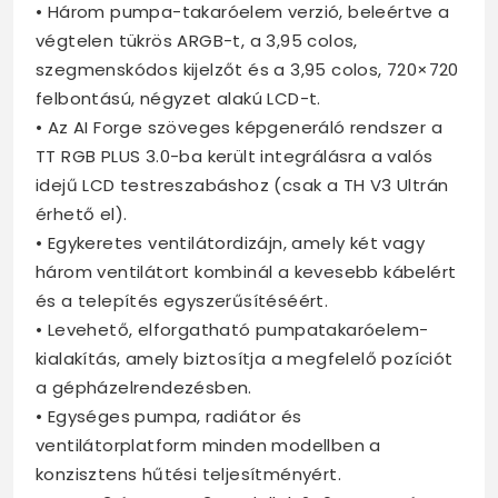
• Három pumpa-takaróelem verzió, beleértve a
végtelen tükrös ARGB-t, a 3,95 colos,
szegmenskódos kijelzőt és a 3,95 colos, 720×720
felbontású, négyzet alakú LCD-t.
• Az AI Forge szöveges képgeneráló rendszer a
TT RGB PLUS 3.0-ba került integrálásra a valós
idejű LCD testreszabáshoz (csak a TH V3 Ultrán
érhető el).
• Egykeretes ventilátordizájn, amely két vagy
három ventilátort kombinál a kevesebb kábelért
és a telepítés egyszerűsítéséért.
• Levehető, elforgatható pumpatakaróelem-
kialakítás, amely biztosítja a megfelelő pozíciót
a gépházelrendezésben.
• Egységes pumpa, radiátor és
ventilátorplatform minden modellben a
konzisztens hűtési teljesítményért.