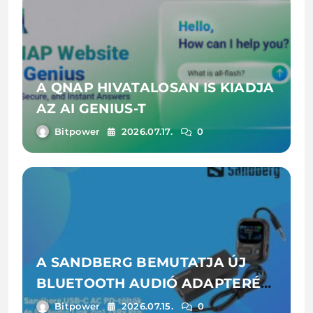
A QNAP HIVATALOSAN IS KIADJA
AZ AI GENIUS-T
Bitpower
2026.07.17.
0
A SANDBERG BEMUTATJA ÚJ
BLUETOOTH AUDIÓ ADAPTERÉT
ÉS LAPTOPTÖLTŐIT
Bitpower
2026.07.15.
0