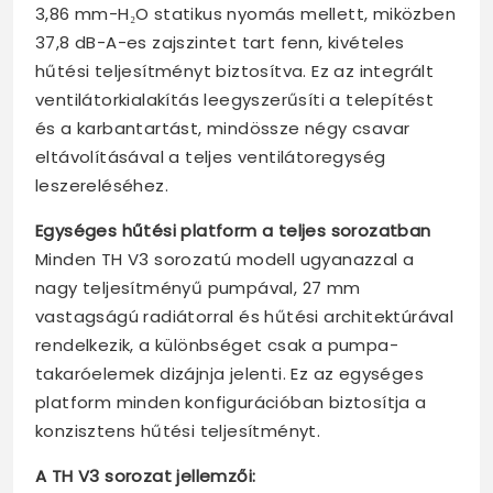
3,86 mm-H₂O statikus nyomás mellett, miközben
37,8 dB-A-es zajszintet tart fenn, kivételes
hűtési teljesítményt biztosítva. Ez az integrált
ventilátorkialakítás leegyszerűsíti a telepítést
és a karbantartást, mindössze négy csavar
eltávolításával a teljes ventilátoregység
leszereléséhez.
Egységes hűtési platform a teljes sorozatban
Minden TH V3 sorozatú modell ugyanazzal a
nagy teljesítményű pumpával, 27 mm
vastagságú radiátorral és hűtési architektúrával
rendelkezik, a különbséget csak a pumpa-
takaróelemek dizájnja jelenti. Ez az egységes
platform minden konfigurációban biztosítja a
konzisztens hűtési teljesítményt.
A TH V3 sorozat jellemzői: