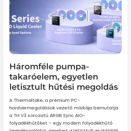
Háromféle pumpa-
takaróelem, egyetlen
letisztult hűtési megoldás
A Thermaltake, a prémium PC-
hardvermegoldások vezető márkája bemutatja
a TH V3 sorozatú ARGB Sync AIO-
folyadékhűtőket – egy modern folyadékhűtő
termékcsaládot, amelyet a letisztult esztétikát,