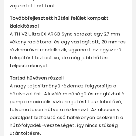
zajszintet tart fent.
Továbbfejlesztett hűtési felület kompakt
kialakítással
A TH V2 Ultra EX ARGB Sync sorozat egy 27 mm
vékony radiátorral és egy vastagított, 20 mm-es
rézkamrával rendelkezik, ugyanazt az egyszerű
telepítést biztosítva, de még jobb hűtési
teljesítménnyel.
Tartsd hűvösen rézzel!
A nagy teljesítményű rézlemez felgyorsítja a
hőelvezetést. A kiváló minőségű és megbízható
pumpa maximális vízkeringetést tesz lehetővé,
folyamatosan hűtve a rézlemezt. Az alacsony
párolgást biztosító cső hatékonyan csökkenti a
hűtőfolyadék-veszteséget, így nincs szükség
utántöltésre.