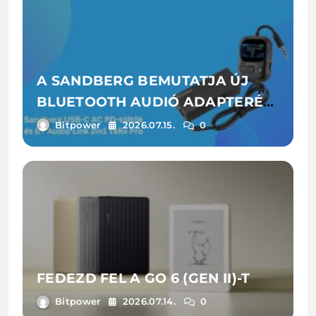
A SANDBERG BEMUTATJA ÚJ
BLUETOOTH AUDIÓ ADAPTERÉT
ÉS LAPTOPTÖLTŐIT
Bitpower
2026.07.15.
0
FEDEZD FEL A GO 6 (GEN II)-T
Bitpower
2026.07.14.
0