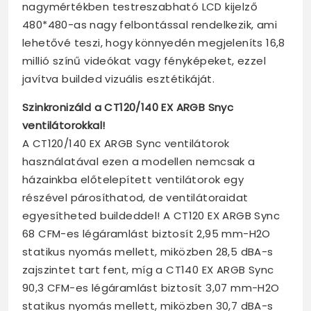
nagymértékben testreszabható LCD kijelző
480*480-as nagy felbontással rendelkezik, ami
lehetővé teszi, hogy könnyedén megjeleníts 16,8
millió színű videókat vagy fényképeket, ezzel
javítva builded vizuális esztétikáját.
Szinkronizáld a CT120/140 EX ARGB Snyc
ventilátorokkal!
A CT120/140 EX ARGB Sync ventilátorok
használatával ezen a modellen nemcsak a
házainkba előtelepített ventilátorok egy
részével párosíthatod, de ventilátoraidat
egyesítheted buildeddel! A CT120 EX ARGB Sync
68 CFM-es légáramlást biztosít 2,95 mm-H2O
statikus nyomás mellett, miközben 28,5 dBA-s
zajszintet tart fent, míg a CT140 EX ARGB Sync
90,3 CFM-es légáramlást biztosít 3,07 mm-H2O
statikus nyomás mellett, miközben 30,7 dBA-s