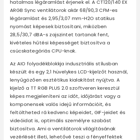
hatalmas légáramlást érjenek el. A CT120/140 EX
ARGB Sync ventilátorok akár 68/90,3 CFM-es
légáramlást és 2,95/3,07 mm-H2O statikus
nyomást képesek biztosítani, miközben
28,5/30,7 dBA-s zajszintet tartanak fent,
kivételes hűtési képességet biztosítva a
csúcskategóriás CPU-knak.
Az AIO folyadékblokkja indusztriális stílusban
készült és egy 2,1 hüvelykes LCD-kijelzőt használ,
lenyűgözően esztétikus kialakítást nyújtva. A
kijelző a TT RGB PLUS 2.0 szoftveren keresztül
képes megjeleníteni az időt, időjárást vagy a
komponensek valós idejű információit, és
feltöltheted rá kedvenc képeidet, GIF-jeidet és
videóidat is, optimális személyre szabást
biztosítva. Ami a ventilátorok világításának
vezérlését illeti, lehetővé teszi a fényeffektek