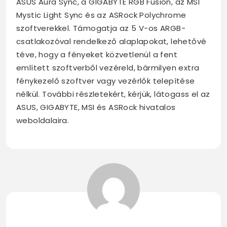
ASUS Aura Sync, a GIGABYTE RGB Fusion, az MSI
Mystic Light Sync és az ASRock Polychrome
szoftverekkel. Támogatja az 5 V-os ARGB-
csatlakozóval rendelkező alaplapokat, lehetővé
téve, hogy a fényeket közvetlenül a fent
említett szoftverből vezéreld, bármilyen extra
fénykezelő szoftver vagy vezérlők telepítése
nélkül. További részletekért, kérjük, látogass el az
ASUS, GIGABYTE, MSI és ASRock hivatalos
weboldalaira.