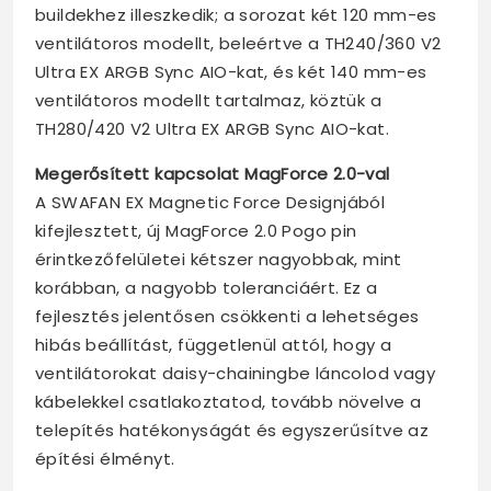
buildekhez illeszkedik; a sorozat két 120 mm-es
ventilátoros modellt, beleértve a TH240/360 V2
Ultra EX ARGB Sync AIO-kat, és két 140 mm-es
ventilátoros modellt tartalmaz, köztük a
TH280/420 V2 Ultra EX ARGB Sync AIO-kat.
Megerősített kapcsolat MagForce 2.0-val
A SWAFAN EX Magnetic Force Designjából
kifejlesztett, új MagForce 2.0 Pogo pin
érintkezőfelületei kétszer nagyobbak, mint
korábban, a nagyobb toleranciáért. Ez a
fejlesztés jelentősen csökkenti a lehetséges
hibás beállítást, függetlenül attól, hogy a
ventilátorokat daisy-chainingbe láncolod vagy
kábelekkel csatlakoztatod, tovább növelve a
telepítés hatékonyságát és egyszerűsítve az
építési élményt.