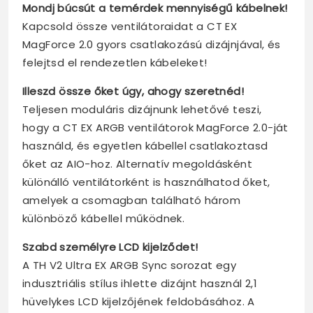
Mondj búcsút a temérdek mennyiségű kábelnek!
Kapcsold össze ventilátoraidat a CT EX
MagForce 2.0 gyors csatlakozású dizájnjával, és
felejtsd el rendezetlen kábeleket!
Illeszd össze őket úgy, ahogy szeretnéd!
Teljesen moduláris dizájnunk lehetővé teszi,
hogy a CT EX ARGB ventilátorok MagForce 2.0-ját
használd, és egyetlen kábellel csatlakoztasd
őket az AIO-hoz. Alternatív megoldásként
különálló ventilátorként is használhatod őket,
amelyek a csomagban található három
különböző kábellel működnek.
Szabd személyre LCD kijelződet!
A TH V2 Ultra EX ARGB Sync sorozat egy
indusztriális stílus ihlette dizájnt használ 2,1
hüvelykes LCD kijelzőjének feldobásához. A