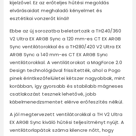
kijelzővel. Ez az erőteljes hűtési megoldás
elvárásaidat meghaladó kényelmet és
esztétikai vonzerőt kínál!
Ebbe az új sorozatba beletartozik a TH240/360
V2 Ultra EX ARGB Sync a 120 mm-es CT EX ARGB
Sync ventilátorokkal és a TH280/420 V2 Ultra EX
ARGB Sync a 140 mm-es CT EX ARGB Sync
ventilátorokkal. A ventilátorokat a MagForce 2.0
Design technológiával frissítették, ahol a Pogo
pinek érintkezőfelületei kétszer nagyobbak, mint
korábban, így gyorsabb és stabilabb mágneses
csatlakozást tesznek lehetővé, jobb
kábelmenedzsmentet elérve erőfeszítés nélkül.
A jól megtervezett ventilátorokkal a TH V2 Ultra
EX ARGB Sync kiváló hűtési teljesítményt nyújt. A
ventilátorlapátok száma kilencre nőtt, hogy