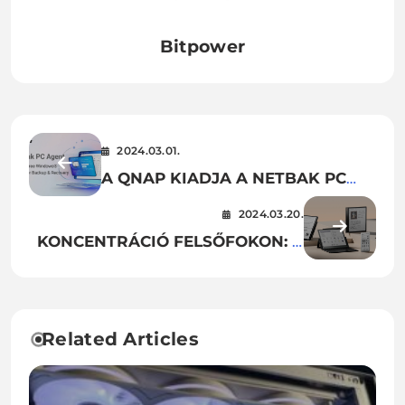
Bitpower
2024.03.01.
A QNAP KIADJA A NETBAK PC
AGENTET, EGY LICENCMENTES
2024.03.20.
WINDOWS® PC/SERVER
KONCENTRÁCIÓ FELSŐFOKON: A
BIZTONSÁGI MENTÉSI
NOTE AIR3 SOROZAT A
MEGOLDÁST
TÖKÉLETES E-PAPÍR NOTEBOOK
A SZÁMODRA!
Related Articles