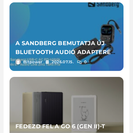
A SANDBERG BEMUTATJA ÚJ
BLUETOOTH AUDIÓ ADAPTERÉT
ÉS LAPTOPTÖLTŐIT
Bitpower
2026.07.15.
0
FEDEZD FEL A GO 6 (GEN II)-T