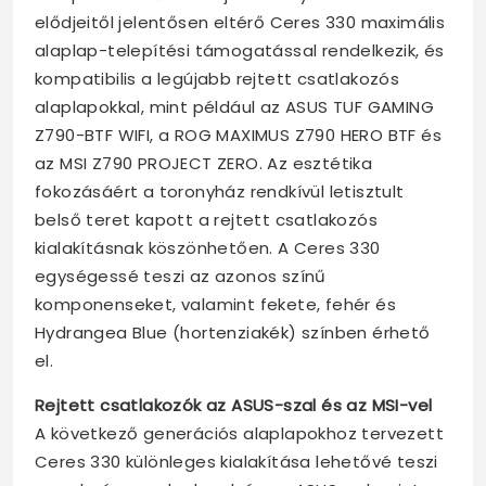
elődjeitől jelentősen eltérő Ceres 330 maximális
alaplap-telepítési támogatással rendelkezik, és
kompatibilis a legújabb rejtett csatlakozós
alaplapokkal, mint például az ASUS TUF GAMING
Z790-BTF WIFI, a ROG MAXIMUS Z790 HERO BTF és
az MSI Z790 PROJECT ZERO. Az esztétika
fokozásáért a toronyház rendkívül letisztult
belső teret kapott a rejtett csatlakozós
kialakításnak köszönhetően. A Ceres 330
egységessé teszi az azonos színű
komponenseket, valamint fekete, fehér és
Hydrangea Blue (hortenziakék) színben érhető
el.
Rejtett csatlakozók az ASUS-szal és az MSI-vel
A következő generációs alaplapokhoz tervezett
Ceres 330 különleges kialakítása lehetővé teszi