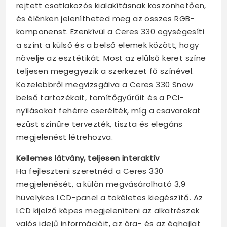
rejtett csatlakozós kialakításnak köszönhetően,
és élénken jelenítheted meg az összes RGB-
komponenst. Ezenkívül a Ceres 330 egységesíti
a színt a külső és a belső elemek között, hogy
növelje az esztétikát. Most az elülső keret színe
teljesen megegyezik a szerkezet fő színével.
Közelebbről megvizsgálva a Ceres 330 Snow
belső tartozékait, tömítőgyűrűit és a PCI-
nyílásokat fehérre cserélték, míg a csavarokat
ezüst színűre tervezték, tiszta és elegáns
megjelenést létrehozva.
Kellemes látvány, teljesen interaktív
Ha fejleszteni szeretnéd a Ceres 330
megjelenését, a külön megvásárolható 3,9
hüvelykes LCD-panel a tökéletes kiegészítő. Az
LCD kijelző képes megjeleníteni az alkatrészek
valós idejű információit, az óra- és az éghajlat