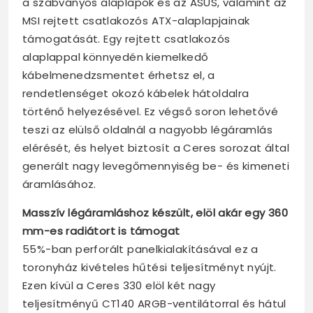
a szabványos alaplapok és az ASUS, valamint az
MSI rejtett csatlakozós ATX-alaplapjainak
támogatását. Egy rejtett csatlakozós
alaplappal könnyedén kiemelkedő
kábelmenedzsmentet érhetsz el, a
rendetlenséget okozó kábelek hátoldalra
történő helyezésével. Ez végső soron lehetővé
teszi az elülső oldalnál a nagyobb légáramlás
elérését, és helyet biztosít a Ceres sorozat által
generált nagy levegőmennyiség be- és kimeneti
áramlásához.
Masszív légáramláshoz készült, elöl akár egy 360
mm-es radiátort is támogat
55%-ban perforált panelkialakításával ez a
toronyház kivételes hűtési teljesítményt nyújt.
Ezen kívül a Ceres 330 elöl két nagy
teljesítményű CT140 ARGB-ventilátorral és hátul