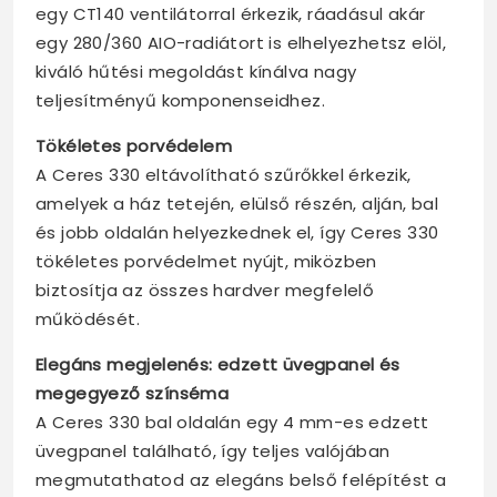
egy CT140 ventilátorral érkezik, ráadásul akár
egy 280/360 AIO-radiátort is elhelyezhetsz elöl,
kiváló hűtési megoldást kínálva nagy
teljesítményű komponenseidhez.
Tökéletes porvédelem
A Ceres 330 eltávolítható szűrőkkel érkezik,
amelyek a ház tetején, elülső részén, alján, bal
és jobb oldalán helyezkednek el, így Ceres 330
tökéletes porvédelmet nyújt, miközben
biztosítja az összes hardver megfelelő
működését.
Elegáns megjelenés: edzett üvegpanel és
megegyező színséma
A Ceres 330 bal oldalán egy 4 mm-es edzett
üvegpanel található, így teljes valójában
megmutathatod az elegáns belső felépítést a