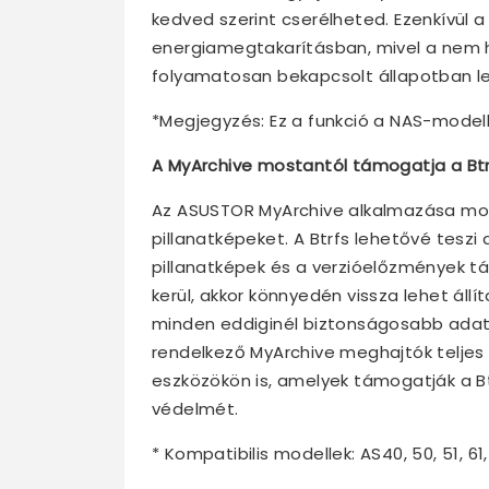
kedved szerint cserélheted. Ezenkívül a
energiamegtakarításban, mivel a nem h
folyamatosan bekapcsolt állapotban le
*Megjegyzés: Ez a funkció a NAS-modell
A MyArchive mostantól támogatja a Btrf
Az ASUSTOR MyArchive alkalmazása most
pillanatképeket. A Btrfs lehetővé tesz
pillanatképek és a verzióelőzmények tá
kerül, akkor könnyedén vissza lehet áll
minden eddiginél biztonságosabb adatm
rendelkező MyArchive meghajtók telj
eszközökön is, amelyek támogatják a Bt
védelmét.
* Kompatibilis modellek: AS40, 50, 51, 61,