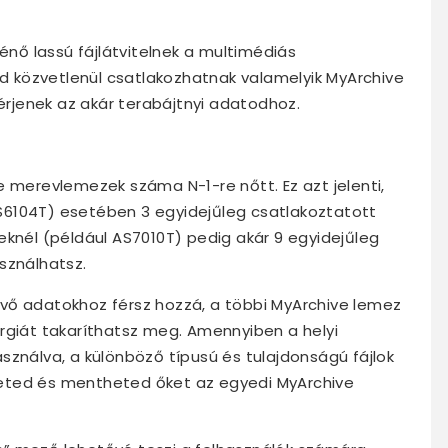
ténő lassú fájlátvitelnek a multimédiás
 közvetlenül csatlakozhatnak valamelyik MyArchive
jenek az akár terabájtnyi adatodhoz.
e merevlemezek száma N-1-re nőtt. Ez azt jelenti,
S6104T) esetében 3 egyidejűleg csatlakoztatott
eknél (például AS7010T) pedig akár 9 egyidejűleg
sználhatsz.
vő adatokhoz férsz hozzá, a többi MyArchive lemez
rgiát takaríthatsz meg. Amennyiben a helyi
sználva, a különböző típusú és tulajdonságú fájlok
eted és mentheted őket az egyedi MyArchive