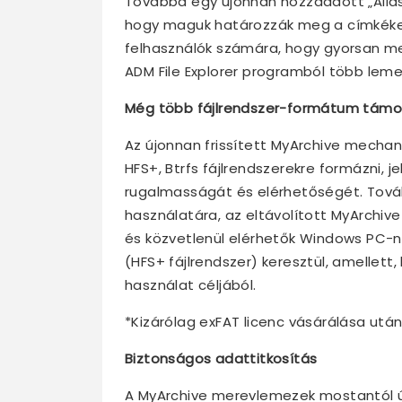
Továbbá egy újonnan hozzáadott „Alias
hogy maguk határozzák meg a címkéket
felhasználók számára, hogy gyorsan m
ADM File Explorer programból több leme
Még több fájlrendszer-formátum tám
Az újonnan frissített MyArchive mecha
HFS+, Btrfs fájlrendszerekre formázni, 
rugalmasságát és elérhetőségét. Tová
használatára, az eltávolított MyArchiv
és közvetlenül elérhetők Windows PC-n
(HFS+ fájlrendszer) keresztül, amellet
használat céljából.
*Kizárólag exFAT licenc vásárálása után
Biztonságos adattitkosítás
A MyArchive merevlemezek mostantól ú