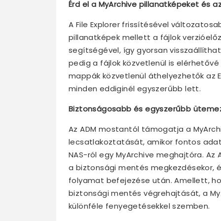
Érd el a MyArchive pillanatképeket és az
A File Explorer frissítésével változato
pillanatképek mellett a fájlok verzióelő
segítségével, így gyorsan visszaállítha
pedig a fájlok közvetlenül is elérhetővé 
mappák közvetlenül áthelyezhetők az E
minden eddiginél egyszerűbb lett.
Biztonságosabb és egyszerűbb ütemez
Az ADM mostantól támogatja a MyArchi
lecsatlakoztatását, amikor fontos ada
NAS-ról egy MyArchive meghajtóra. Az
a biztonsági mentés megkezdésekor, é
folyamat befejezése után. Amellett, h
biztonsági mentés végrehajtását, a M
különféle fenyegetésekkel szemben.