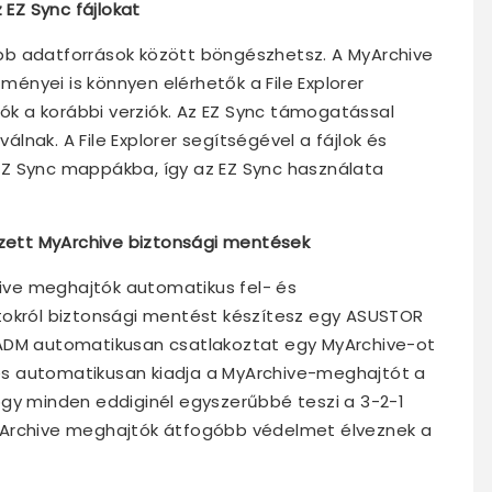
 EZ Sync fájlokat
sabb adatforrások között böngészhetsz. A MyArchive
zményei is könnyen elérhetők a File Explorer
tók a korábbi verziók. Az EZ Sync támogatással
válnak. A File Explorer segítségével a fájlok és
Z Sync mappákba, így az EZ Sync használata
ett MyArchive biztonsági mentések
ve meghajtók automatikus fel- és
tokról biztonsági mentést készítesz egy ASUSTOR
 ADM automatikusan csatlakoztat egy MyArchive-ot
s automatikusan kiadja a MyArchive-meghajtót a
ogy minden eddiginél egyszerűbbé teszi a 3-2-1
yArchive meghajtók átfogóbb védelmet élveznek a