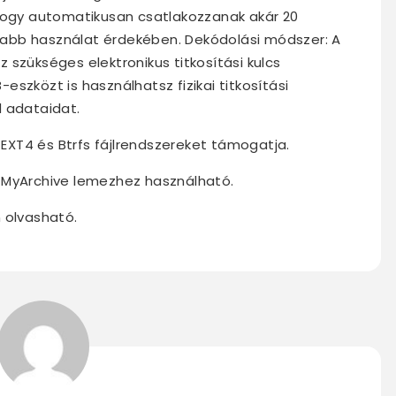
 hogy automatikusan csatlakozzanak akár 20
abb használat érdekében. Dekódolási módszer: A
 szükséges elektronikus titkosítási kulcs
szközt is használhatsz fizikai titkosítási
d adataidat.
z EXT4 és Btrfs fájlrendszereket támogatja.
 MyArchive lemezhez használható.
 olvasható.