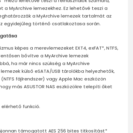
” mező lehetővé teszi a felhasználók számára,
 a MyArchive lemezekhez. Ez lehetővé teszi a
eghatározzák a MyArchive lemezek tartalmát az
z egyidejűleg történő csatlakoztasa során.
ogatása
nizmus képes a merevlemezeket EXT4, exFAT*, NTFS,
jelentősen bővítve a MyArchive lemezek
bbá, ha már nincs szükség a MyArchive
e lemezek külső eSATA/USB tárolókba helyezhetők,
 (NTFS fájlrendszer) vagy Apple Mac eszközön
t, hogy más ASUSTOR NAS eszközökre telepíti őket
 elérhető funkció.
jonnan támogatott AES 256 bites titkosítást*