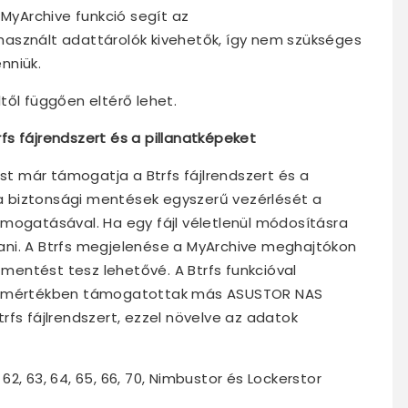
 MyArchive funkció segít az
asznált adattárolók kivehetők, így nem szükséges
nniük.
től függően eltérő lehet.
s fájrendszert és a pillanatképeket
 már támogatja a Btrfs fájlrendszert és a
i a biztonsági mentések egyszerű vezérlését a
mogatásával. Ha egy fájl véletlenül módosításra
ítani. A Btrfs megjelenése a MyArchive meghajtókon
entést tesz lehetővé. A Btrfs funkcióval
es mértékben támogatottak más ASUSTOR NAS
rfs fájlrendszert, ezzel növelve az adatok
 62, 63, 64, 65, 66, 70, Nimbustor és Lockerstor