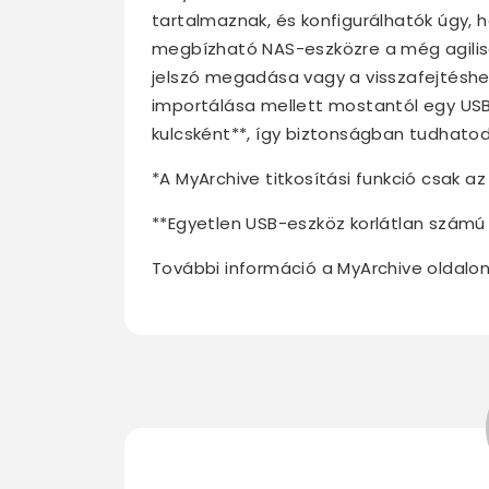
tartalmaznak, és konfigurálhatók úgy,
megbízható NAS-eszközre a még agilis
jelszó megadása vagy a visszafejtéshez
importálása mellett mostantól egy USB-e
kulcsként**, így biztonságban tudhato
*A MyArchive titkosítási funkció csak a
**Egyetlen USB-eszköz korlátlan számú
További információ a MyArchive oldalon