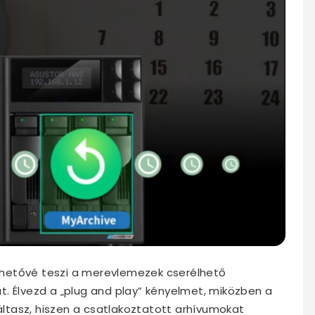
 lehetővé teszi a merevlemezek cserélhető
. Élvezd a „plug and play” kényelmet, miközben a
tasz, hiszen a csatlakoztatott arhívumokat