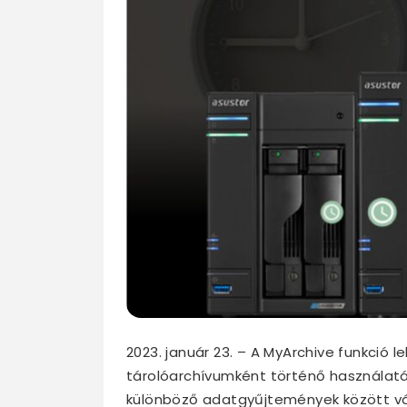
2023. január 23. – A MyArchive funkció
tárolóarchívumként történő használatát
különböző adatgyűjtemények között vál