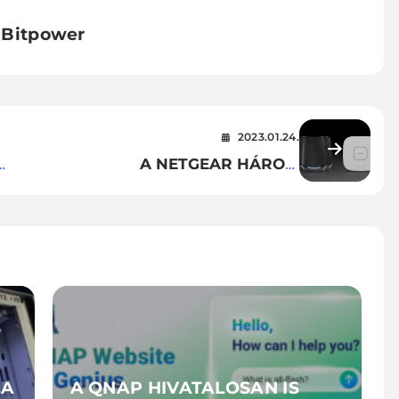
Bitpower
2023.01.24.
A NETGEAR HÁROM
INNOVÁCIÓS DÍJAT KAPOTT A
2023-AS CES KIÁLLÍTÁSON
JA
A QNAP HIVATALOSAN IS