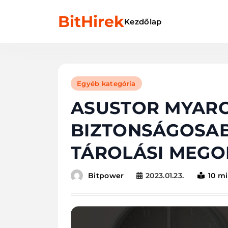
Skip
BitHirek
to
Kezdőlap
content
Egyéb kategória
ASUSTOR MYARC
BIZTONSÁGOSAB
TÁROLÁSI MEGO
2023.01.23.
10 m
Bitpower