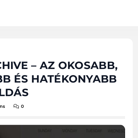
HIVE – AZ OKOSABB,
B ÉS HATÉKONYABB
LDÁS
ins
0