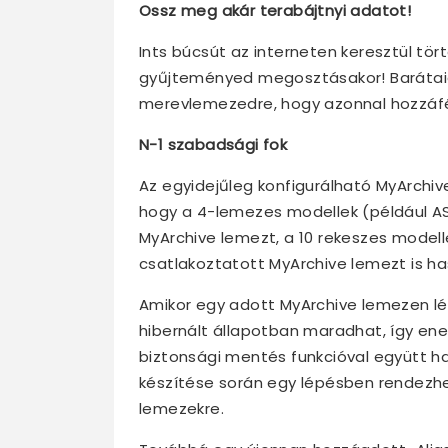
Ossz meg akár terabájtnyi adatot!
Ints búcsút az interneten keresztül tör
gyűjteményed megosztásakor! Barátaid
merevlemezedre, hogy azonnal hozzáfér
N-1 szabadsági fok
Az egyidejűleg konfigurálható MyArchiv
hogy a 4-lemezes modellek (például A
MyArchive lemezt, a 10 rekeszes modell
csatlakoztatott MyArchive lemezt is ha
Amikor egy adott MyArchive lemezen lé
hibernált állapotban maradhat, így ene
biztonsági mentés funkcióval együtt ha
készítése során egy lépésben rendezh
lemezekre.