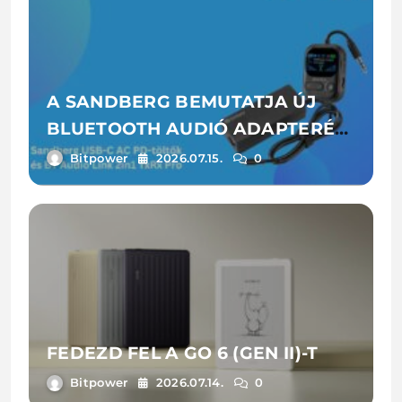
A SANDBERG BEMUTATJA ÚJ
BLUETOOTH AUDIÓ ADAPTERÉT
ÉS LAPTOPTÖLTŐIT
Bitpower
2026.07.15.
0
FEDEZD FEL A GO 6 (GEN II)-T
Bitpower
2026.07.14.
0