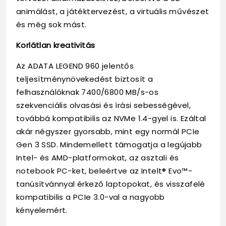
animálást, a játéktervezést, a virtuális művészet
és még sok mást.
Korlátlan kreativitás
Az ADATA LEGEND 960 jelentős
teljesítménynövekedést biztosít a
felhasználóknak 7400/6800 MB/s-os
szekvenciális olvasási és írási sebességével,
továbbá kompatibilis az NVMe 1.4-gyel is. Ezáltal
akár négyszer gyorsabb, mint egy normál PCIe
Gen 3 SSD. Mindemellett támogatja a legújabb
Intel- és AMD-platformokat, az asztali és
notebook PC-ket, beleértve az Intelt® Evo™-
tanúsítvánnyal érkező laptopokat, és visszafelé
kompatibilis a PCIe 3.0-val a nagyobb
kényelemért.