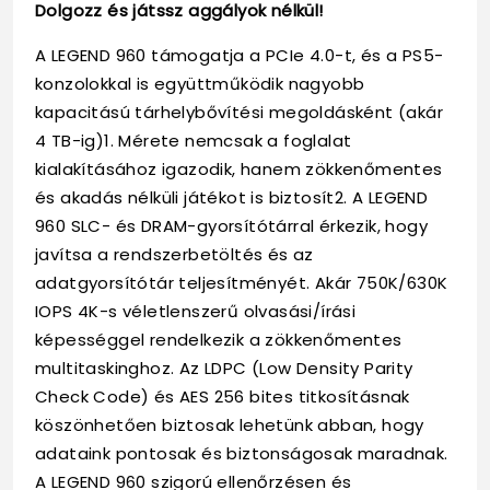
Dolgozz és játssz aggályok nélkül!
A LEGEND 960 támogatja a PCIe 4.0-t, és a PS5-
konzolokkal is együttműködik nagyobb
kapacitású tárhelybővítési megoldásként (akár
4 TB-ig)1. Mérete nemcsak a foglalat
kialakításához igazodik, hanem zökkenőmentes
és akadás nélküli játékot is biztosít2. A LEGEND
960 SLC- és DRAM-gyorsítótárral érkezik, hogy
javítsa a rendszerbetöltés és az
adatgyorsítótár teljesítményét. Akár 750K/630K
IOPS 4K-s véletlenszerű olvasási/írási
képességgel rendelkezik a zökkenőmentes
multitaskinghoz. Az LDPC (Low Density Parity
Check Code) és AES 256 bites titkosításnak
köszönhetően biztosak lehetünk abban, hogy
adataink pontosak és biztonságosak maradnak.
A LEGEND 960 szigorú ellenőrzésen és