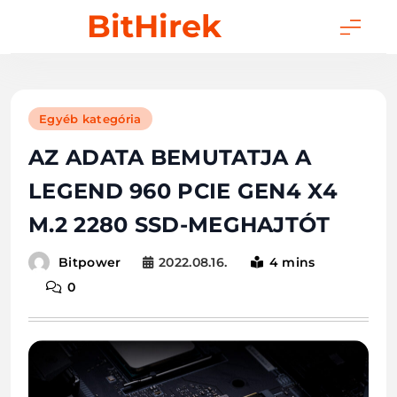
Skip
BitHirek
to
content
Egyéb kategória
AZ ADATA BEMUTATJA A
LEGEND 960 PCIE GEN4 X4
M.2 2280 SSD-MEGHAJTÓT
2022.08.16.
4 mins
Bitpower
0