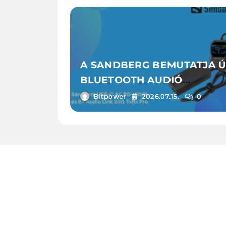
A SANDBERG BEMUTATJA Ú
BLUETOOTH AUDIÓ
ADAPTERÉT ÉS
Bitpower
2026.07.15.
0
LAPTOPTÖLTŐIT