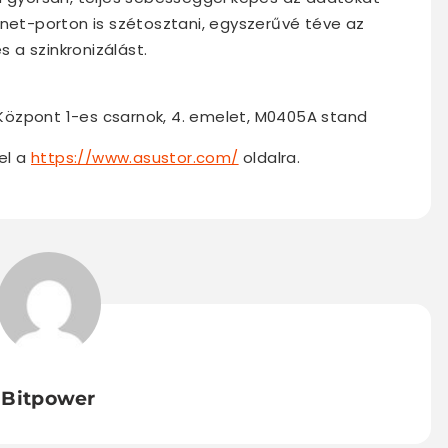
rnet-porton is szétosztani, egyszerűvé téve az
 a szinkronizálást.
i Központ 1-es csarnok, 4. emelet, M0405A stand
 el a
https://www.asustor.com/
oldalra.
Bitpower