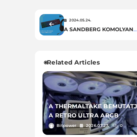
2024.05.24.
A SANDBERG KOMOLYAN
GONDOLJA A GAMINGET!
Related Articles
A THERMALTAKE BEMUTAT
A RETRO ULTRA ARGB
SOROZATOT
Bitpower
2026.07.27.
0