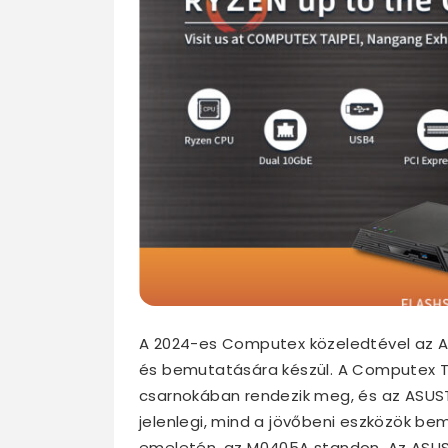
A 2024-es Computex közeledtével az A
és bemutatására készül. A Computex Ta
csarnokában rendezik meg, és az ASUST
jelenlegi, mind a jövőbeni eszközök be
emeletén, az M0405A standon. Az ASU