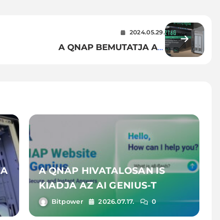
2024.05.29.
A QNAP BEMUTATJA A 2
LEMEZES, 2,5 GBE-S NAS-T, A
TS-216G-T
JA
A QNAP HIVATALOSAN IS
KIADJA AZ AI GENIUS-T
Bitpower
2026.07.17.
0