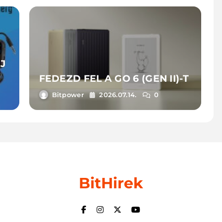
J
FEDEZD FEL A GO 6 (GEN II)-T
Bitpower
2026.07.14.
0
BitHirek