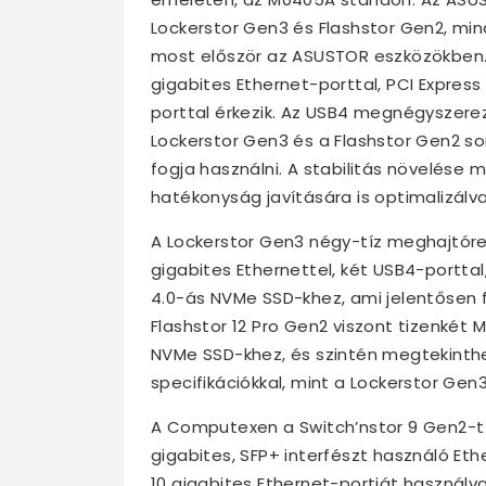
Lockerstor Gen3 és Flashstor Gen2, m
most először az ASUSTOR eszközökben. 
gigabites Ethernet-porttal, PCI Expres
porttal érkezik. Az USB4 megnégyszerez
Lockerstor Gen3 és a Flashstor Gen2 s
fogja használni. A stabilitás növelése 
hatékonyság javítására is optimalizálva
A Lockerstor Gen3 négy-tíz meghajtóreke
gigabites Ethernettel, két USB4-porttal
4.0-ás NVMe SSD-khez, ami jelentősen fe
Flashstor 12 Pro Gen2 viszont tizenkét M
NVMe SSD-khez, és szintén megtekinth
specifikációkkal, mint a Lockerstor Gen3
A Computexen a Switch’nstor 9 Gen2-t is
gigabites, SFP+ interfészt használó Et
10 gigabites Ethernet-portját használv