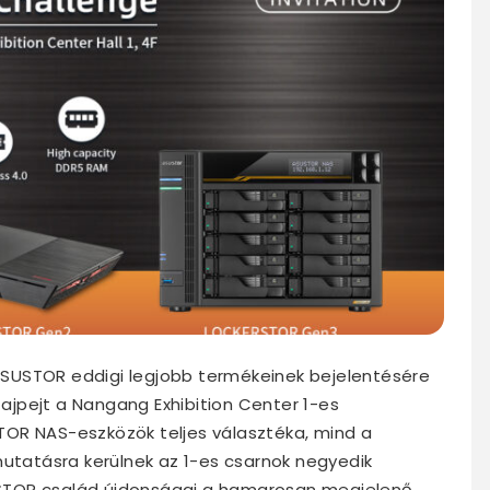
SUSTOR eddigi legjobb termékeinek bejelentésére
jpejt a Nangang Exhibition Center 1-es
OR NAS-eszközök teljes választéka, mind a
mutatásra kerülnek az 1-es csarnok negyedik
STOR család újdonságai a hamarosan megjelenő