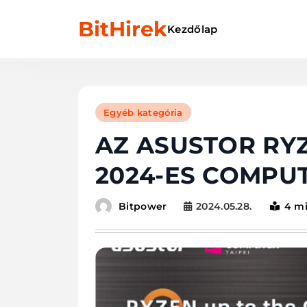
Skip
BitHirek
to
Kezdőlap
content
Egyéb kategória
AZ ASUSTOR RY
2024-ES COMPUT
2024.05.28.
4 m
Bitpower