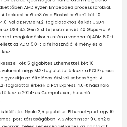
indkettőben AMD Ryzen Embedded processzorokkal,
A Lockerstor Gen3 és a Flashstor Gen2 két 10
s 4.0-val az NVMe M.2-foglalatokhoz és két USB4-
i az USB 3.2 Gen 2 x1 teljesítményét 40 Gbps-ra. A
orozat megjelenéskor szintén a vadonatúj ADM 5.0-t
mellett az ADM 5.0-t a felhasználói élmény és a
 lesz.
sszel, két 5 gigabites Ethernettel, két 10
, valamint négy M.2-foglalattal érkezik a PCI Express
lgyorsítja az általános átviteli sebességet. A
.2-foglalattal érkezik a PCI Express 4.0-t használó
ető lesz a 2024-es Computexen, hasonló
.
 kiállítják. Nyolc 2,5 gigabites Ethernet-port egy 10
hernet-port társaságában. A Switch’nstor 9 Gen2 a
a gyorsan, teljes sebességgel képes az adatokat