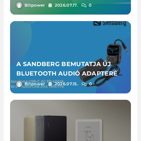
Bitpower
2026.07.17.
0
A SANDBERG BEMUTATJA ÚJ
BLUETOOTH AUDIÓ ADAPTERÉT
ÉS LAPTOPTÖLTŐIT
Bitpower
2026.07.15.
0