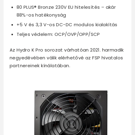
80 PLUS® Bronze 230V EU hitelesítés – akár
88%-os hatékonyság
+5 V és 3,3 V-os DC-DC modulos kialakítás
Teljes védelem: OCP/OVP/OPP/SCP
Az Hydro K Pro sorozat várhatóan 2021. harmadik
negyedévében válik elérhetővé az FSP hivatalos
partnereinek kínálatában.