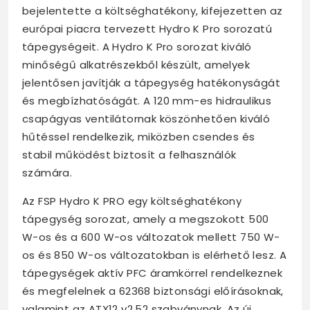
bejelentette a költséghatékony, kifejezetten az
európai piacra tervezett Hydro K Pro sorozatú
tápegységeit. A Hydro K Pro sorozat kiváló
minőségű alkatrészekből készült, amelyek
jelentősen javítják a tápegység hatékonyságát
és megbízhatóságát. A 120 mm-es hidraulikus
csapágyas ventilátornak köszönhetően kiváló
hűtéssel rendelkezik, miközben csendes és
stabil működést biztosít a felhasználók
számára.
Az FSP Hydro K PRO egy költséghatékony
tápegység sorozat, amely a megszokott 500
W-os és a 600 W-os változatok mellett 750 W-
os és 850 W-os változatokban is elérhető lesz. A
tápegységek aktív PFC áramkörrel rendelkeznek
és megfelelnek a 62368 biztonsági előírásoknak,
valamint az ATX12 v2.52 szabványnak. Az új