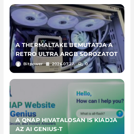
A THERMALTAKE BEMUTATJA A
RETRO ULTRA ARGB SOROZATOT
Bitpower
2026.07.27.
0
A QNAP HIVATALOSAN IS KIADJA
AZ AI GENIUS-T