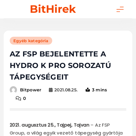
Skip
BitHirek
to
content
Egyéb kategória
AZ FSP BEJELENTETTE A
HYDRO K PRO SOROZATÚ
TÁPEGYSÉGEIT
2021.08.25.
3 mins
Bitpower
0
2021. augusztus 25., Tajpej, Tajvan
– Az FSP
Group, a világ egyik vezető tápegység gyártója