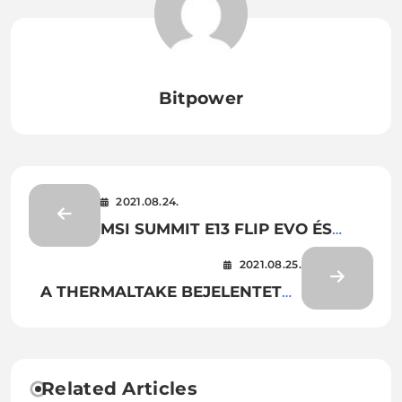
Bitpower
2021.08.24.
MSI SUMMIT E13 FLIP EVO ÉS
PRESTIGE 15 – A LEGJOBB
2021.08.25.
ALKOTÓI LAPTOPOK AZ
A THERMALTAKE BEJELENTETTE
ISKOLAKEZDÉSHEZ
AZ ARGENT H5 RGB 7.1
SURROUND GAMER
FEJHALLGATÓ ELÉRHETŐSÉGÉT
Related Articles