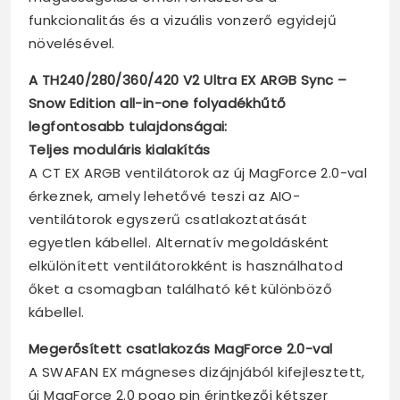
funkcionalitás és a vizuális vonzerő egyidejű
növelésével.
A TH240/280/360/420 V2 Ultra EX ARGB Sync –
Snow Edition all-in-one folyadékhűtő
legfontosabb tulajdonságai:
Teljes moduláris kialakítás
A CT EX ARGB ventilátorok az új MagForce 2.0-val
érkeznek, amely lehetővé teszi az AIO-
ventilátorok egyszerű csatlakoztatását
egyetlen kábellel. Alternatív megoldásként
elkülönített ventilátorokként is használhatod
őket a csomagban található két különböző
kábellel.
Megerősített csatlakozás MagForce 2.0-val
A SWAFAN EX mágneses dizájnjából kifejlesztett,
új MagForce 2.0 pogo pin érintkezői kétszer