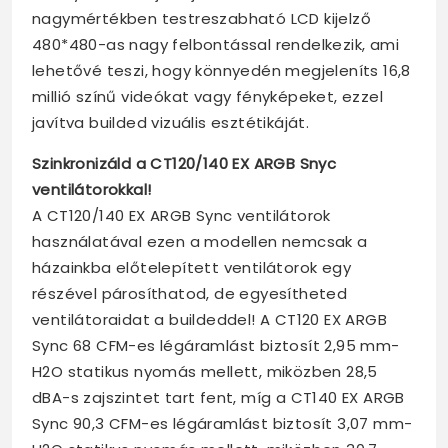
nagymértékben testreszabható LCD kijelző
480*480-as nagy felbontással rendelkezik, ami
lehetővé teszi, hogy könnyedén megjeleníts 16,8
millió színű videókat vagy fényképeket, ezzel
javítva builded vizuális esztétikáját.
Szinkronizáld a CT120/140 EX ARGB Snyc
ventilátorokkal!
A CT120/140 EX ARGB Sync ventilátorok
használatával ezen a modellen nemcsak a
házainkba előtelepített ventilátorok egy
részével párosíthatod, de egyesítheted
ventilátoraidat a buildeddel! A CT120 EX ARGB
Sync 68 CFM-es légáramlást biztosít 2,95 mm-
H2O statikus nyomás mellett, miközben 28,5
dBA-s zajszintet tart fent, míg a CT140 EX ARGB
Sync 90,3 CFM-es légáramlást biztosít 3,07 mm-