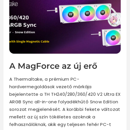
A MagForce az új erő
A Thermaltake, a prémium PC-
hardvermegoldások vezető márkája
bejelentette a TH TH240/280/360/420 V2 Ultra EX
ARGB Sync all-in-one folyadékhűtő Snow Edition
sorozat megjelenését. A korábbi fekete változat
mellett az új szín tökéletes azoknak a
felhasználóknak, akik egy teljesen fehér PC-t