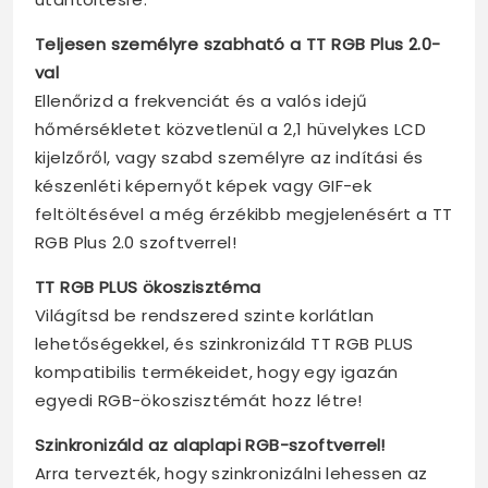
Teljesen személyre szabható a TT RGB Plus 2.0-
val
Ellenőrizd a frekvenciát és a valós idejű
hőmérsékletet közvetlenül a 2,1 hüvelykes LCD
kijelzőről, vagy szabd személyre az indítási és
készenléti képernyőt képek vagy GIF-ek
feltöltésével a még érzékibb megjelenésért a TT
RGB Plus 2.0 szoftverrel!
TT RGB PLUS ökoszisztéma
Világítsd be rendszered szinte korlátlan
lehetőségekkel, és szinkronizáld TT RGB PLUS
kompatibilis termékeidet, hogy egy igazán
egyedi RGB-ökoszisztémát hozz létre!
Szinkronizáld az alaplapi RGB-szoftverrel!
Arra tervezték, hogy szinkronizálni lehessen az