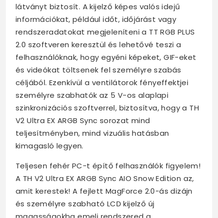
látványt biztosít. A kijelző képes valós idejű
információkat, például időt, időjárást vagy
rendszeradatokat megjeleníteni a TT RGB PLUS
2.0 szoftveren keresztül és lehetővé teszi a
felhasználóknak, hogy egyéni képeket, GIF-eket
és videókat töltsenek fel személyre szabás
céljából. Ezenkívül a ventilátorok fényeffektjei
személyre szabhatók az 5 V-os alaplapi
szinkronizációs szoftverrel, biztosítva, hogy a TH
V2 Ultra EX ARGB Sync sorozat mind
teljesítményben, mind vizuális hatásban
kimagasló legyen.
Teljesen fehér PC-t építő felhasználók figyelem!
A TH V2 Ultra EX ARGB Sync AIO Snow Edition az,
amit kerestek! A fejlett MagForce 2.0-ás dizájn
és személyre szabható LCD kijelző új
magasságokba emeli rendszered a