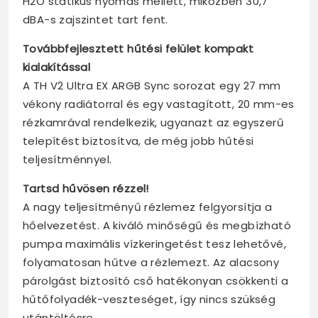
H2O statikus nyomás mellett, miközben 30,7
dBA-s zajszintet tart fent.
Továbbfejlesztett hűtési felület kompakt
kialakítással
A TH V2 Ultra EX ARGB Sync sorozat egy 27 mm
vékony radiátorral és egy vastagított, 20 mm-es
rézkamrával rendelkezik, ugyanazt az egyszerű
telepítést biztosítva, de még jobb hűtési
teljesítménnyel.
Tartsd hűvösen rézzel!
A nagy teljesítményű rézlemez felgyorsítja a
hőelvezetést. A kiváló minőségű és megbízható
pumpa maximális vízkeringetést tesz lehetővé,
folyamatosan hűtve a rézlemezt. Az alacsony
párolgást biztosító cső hatékonyan csökkenti a
hűtőfolyadék-veszteséget, így nincs szükség
utántöltésre.