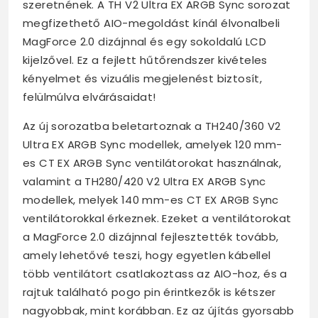
szeretnének. A TH V2 Ultra EX ARGB Sync sorozat
megfizethető AIO-megoldást kínál élvonalbeli
MagForce 2.0 dizájnnal és egy sokoldalú LCD
kijelzővel. Ez a fejlett hűtőrendszer kivételes
kényelmet és vizuális megjelenést biztosít,
felülmúlva elvárásaidat!
Az új sorozatba beletartoznak a TH240/360 V2
Ultra EX ARGB Sync modellek, amelyek 120 mm-
es CT EX ARGB Sync ventilátorokat használnak,
valamint a TH280/420 V2 Ultra EX ARGB Sync
modellek, melyek 140 mm-es CT EX ARGB Sync
ventilátorokkal érkeznek. Ezeket a ventilátorokat
a MagForce 2.0 dizájnnal fejlesztették tovább,
amely lehetővé teszi, hogy egyetlen kábellel
több ventilátort csatlakoztass az AIO-hoz, és a
rajtuk található pogo pin érintkezők is kétszer
nagyobbak, mint korábban. Ez az újítás gyorsabb