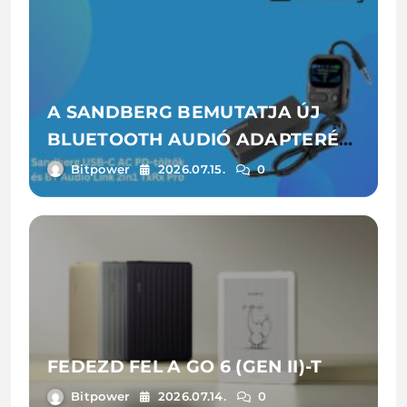
A SANDBERG BEMUTATJA ÚJ
BLUETOOTH AUDIÓ ADAPTERÉT
ÉS LAPTOPTÖLTŐIT
Bitpower
2026.07.15.
0
FEDEZD FEL A GO 6 (GEN II)-T
Bitpower
2026.07.14.
0