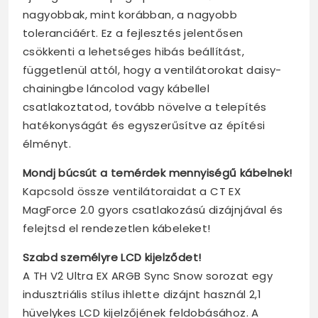
nagyobbak, mint korábban, a nagyobb
toleranciáért. Ez a fejlesztés jelentősen
csökkenti a lehetséges hibás beállítást,
függetlenül attól, hogy a ventilátorokat daisy-
chainingbe láncolod vagy kábellel
csatlakoztatod, tovább növelve a telepítés
hatékonyságát és egyszerűsítve az építési
élményt.
Mondj búcsút a temérdek mennyiségű kábelnek!
Kapcsold össze ventilátoraidat a CT EX
MagForce 2.0 gyors csatlakozású dizájnjával és
felejtsd el rendezetlen kábeleket!
Szabd személyre LCD kijelződet!
A TH V2 Ultra EX ARGB Sync Snow sorozat egy
indusztriális stílus ihlette dizájnt használ 2,1
hüvelykes LCD kijelzőjének feldobásához. A