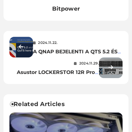
Bitpower
2024.11.22.
A QNAP BEJELENTI A QTS 5.2 ÉS
A QUTS HERO H5.2 OPERÁCIÓS
2024.11.29.
RENDSZEREK HOSSZÚ TÁVÚ
Asustor LOCKERSTOR 12R Pro –
TÁMOGATÁSÁT
Nagyteljesítményű
tárhelymegoldás szervertermi
környezetbe
Related Articles