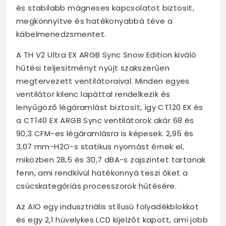
és stabilabb mágneses kapcsolatot biztosít,
megkönnyítve és hatékonyabbá téve a
kábelmenedzsmentet.
A TH V2 Ultra EX ARGB Sync Snow Edition kiváló
hűtési teljesítményt nyújt szakszerűen
megtervezett ventilátoraival. Minden egyes
ventilátor kilenc lapáttal rendelkezik és
lenyűgöző légáramlást biztosít, így CT120 EX és
a CT140 EX ARGB Sync ventilátorok akár 68 és
90,3 CFM-es légáramlásra is képesek. 2,95 és
3,07 mm-H2O-s statikus nyomást érnek el,
miközben 28,5 és 30,7 dBA-s zajszintet tartanak
fenn, ami rendkívül hatékonnyá teszi őket a
csúcskategóriás processzorok hűtésére.
Az AIO egy indusztriális stílusú folyadékblokkot
és egy 2,1 hüvelykes LCD kijelzőt kapott, ami jobb