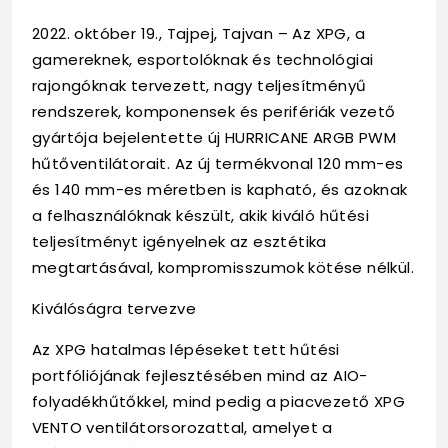
2022. október 19., Tajpej, Tajvan – Az XPG, a
gamereknek, esportolóknak és technológiai
rajongóknak tervezett, nagy teljesítményű
rendszerek, komponensek és perifériák vezető
gyártója bejelentette új HURRICANE ARGB PWM
hűtőventilátorait. Az új termékvonal 120 mm-es
és 140 mm-es méretben is kapható, és azoknak
a felhasználóknak készült, akik kiváló hűtési
teljesítményt igényelnek az esztétika
megtartásával, kompromisszumok kötése nélkül.
Kiválóságra tervezve
Az XPG hatalmas lépéseket tett hűtési
portfóliójának fejlesztésében mind az AIO-
folyadékhűtőkkel, mind pedig a piacvezető XPG
VENTO ventilátorsorozattal, amelyet a