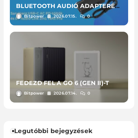
BLUETOOTH AUDIÓ ADAPTERÉT
ÉS LAPTOPTÖLTŐIT
Bitpower
2026.07.15.
0
FEDEZD FEL A GO 6 (GEN II)-T
Bitpower
2026.07.14.
0
Legutóbbi bejegyzések