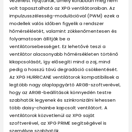
vezérlést nyújtanak, amely korábban még nem
volt tapasztalható az XPG ventilátoraiban. Az
impulzusszélesség-modulációval (PWM) ezek a
modellek valós időben figyelik a rendszer
hőmérsékletét, valamint zökkenőmentesen és
folyamatosan állítják be a
ventilátorsebességet. Ez lehetővé teszi a
ventilátor alacsonyabb hőmérsékleten történő
kikapcsolását, így elősegíti mind a zaj, mind
pedig a hosszú távú degradáció csökkentését.
Az XPG HURRICANE ventilátorok kompatibilisek a
legtöbb nagy alaplapgyártó ARGB-szoftverével,
hogy az ARGB-beállítások könnyedén testre
szabhatók legyenek és szinkronizálni lehessen
több daisy-chainbe kapcsolt ventilátort. A
ventilátorok közvetlenül az XPG saját
szoftverével, az XPG PRIME segítségével is
személyre szabhatók.