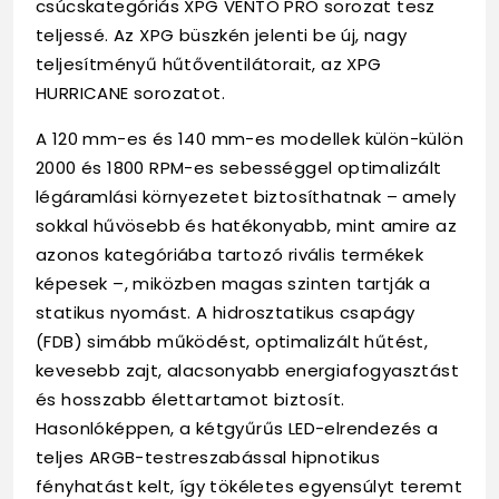
csúcskategóriás XPG VENTO PRO sorozat tesz
teljessé. Az XPG büszkén jelenti be új, nagy
teljesítményű hűtőventilátorait, az XPG
HURRICANE sorozatot.
A 120 mm-es és 140 mm-es modellek külön-külön
2000 és 1800 RPM-es sebességgel optimalizált
légáramlási környezetet biztosíthatnak – amely
sokkal hűvösebb és hatékonyabb, mint amire az
azonos kategóriába tartozó rivális termékek
képesek –, miközben magas szinten tartják a
statikus nyomást. A hidrosztatikus csapágy
(FDB) simább működést, optimalizált hűtést,
kevesebb zajt, alacsonyabb energiafogyasztást
és hosszabb élettartamot biztosít.
Hasonlóképpen, a kétgyűrűs LED-elrendezés a
teljes ARGB-testreszabással hipnotikus
fényhatást kelt, így tökéletes egyensúlyt teremt