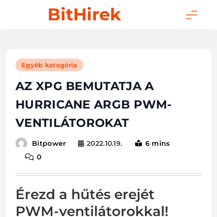
Skip
BitHirek
to
content
Egyéb kategória
AZ XPG BEMUTATJA A
HURRICANE ARGB PWM-
VENTILÁTOROKAT
2022.10.19.
6 mins
Bitpower
0
Érezd a hűtés erejét
PWM-ventilátorokkal!