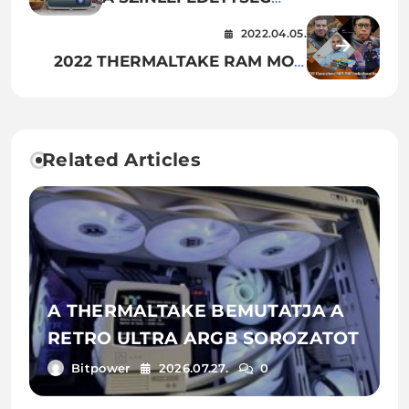
FONTOSSÁGA A BENQ
2022.04.05.
PROJEKTOROKNÁL
2022 THERMALTAKE RAM MOD
INVITATIONAL 1. ÉVAD
Related Articles
A THERMALTAKE BEMUTATJA A
RETRO ULTRA ARGB SOROZATOT
Bitpower
2026.07.27.
0