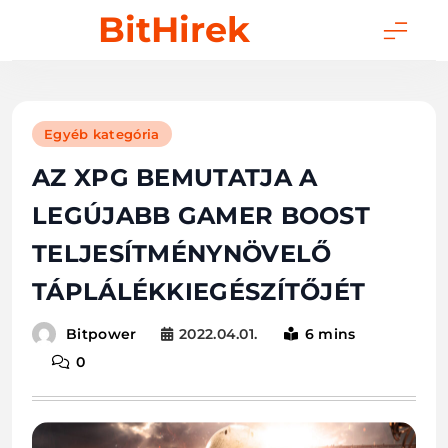
Skip
BitHirek
to
content
Egyéb kategória
AZ XPG BEMUTATJA A
LEGÚJABB GAMER BOOST
TELJESÍTMÉNYNÖVELŐ
TÁPLÁLÉKKIEGÉSZÍTŐJÉT
2022.04.01.
6 mins
Bitpower
0