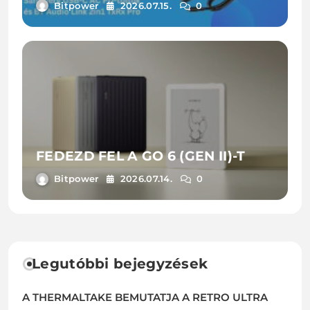
ÉS LAPTOPTÖLTŐIT
Bitpower
2026.07.15.
0
FEDEZD FEL A GO 6 (GEN II)-T
Bitpower
2026.07.14.
0
Legutóbbi bejegyzések
A THERMALTAKE BEMUTATJA A RETRO ULTRA