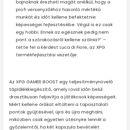
bajnoknak érezheti magát anélkül, hogy a
profi versenyzőkhöz hasonló mértékű
munkát és időt kellene befektetnie
képességei fejlesztésébe. Végül is ez csak
egy hobbi. Ennek az egésznek pedig nem
pont a szórakozásról kellene szólnia?” –
tette fel a kérdést Luca di Fiore, az XPG
termékfejlesztési vezetője.
Az XPG GAMER BOOST egy teljesítménynövelő
táplálékkiegészítő, amely rövid időn belül
drasztikusan feljavítja a játékosok képességeit.
Miért kellene órákat eltölteni a tapasztalati
pontok gyűjtésével, újra és újra meghalni,
miközben csak egyetlen ütésnyire lennél a
győzelemtől, ha két kapszula bevételét