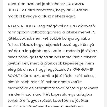
követően azonnal jobb lehetsz? A GAMER
BOOST-ot arra tervezték, hogy az Új Játék+
módból kivegye a plusz nehézséget.
A GAMER BOOST segítségével az XPG alapvető
formájában változtatja meg a játékélményt. A
játékosoknak nem kell többé könyörögniük a
fejlesztőknek, hogy adjanak hozzá egy Könnyű
módot a legújabb Dark Souls-t másoló játékhoz.
Nincs több igazságtalan bossharc, amit folyton
javítani kell, mert a játékosok képességei nem
elég jók ahhoz, hogy legyőzzék. Az XPG GAMER
BOOST elérte azt, amit a játékfejlesztőknek az
elmúlt több mint 20 évben nem sikerült:
elérhetővé és szórakoztatóvá tette a játékokat
mindenki számára. Két kapszula egy adagban
történő elfogyasztását követően a játékon
belüli teljesítményed azonnal javulni fog.