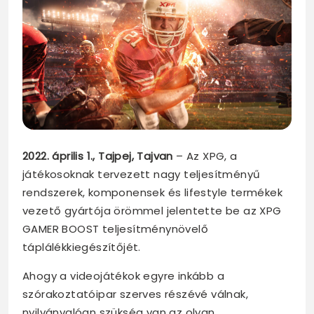
2022. április 1., Tajpej, Tajvan
– Az XPG, a
játékosoknak tervezett nagy teljesítményű
rendszerek, komponensek és lifestyle termékek
vezető gyártója örömmel jelentette be az XPG
GAMER BOOST teljesítménynövelő
táplálékkiegészítőjét.
Ahogy a videojátékok egyre inkább a
szórakoztatóipar szerves részévé válnak,
nyilvánvalóan szükség van az olyan