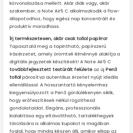
körvonalazása mellett. Akár diák vagy, akár
szakember, a Note Air5 C alkalmazkodik a flow-
állapotodhoz, hogy egész nap koncentrált és
produktív maradhass.
Írj természetesen, akár csak tollal papírra!
Tapasztald meg a tapintható, papírszerű
írásérzetet, amely örömteli élménnyé alakítja a
digitális jegyzetek készítését! A Note Air5 C
továbbfejlesztett textúrált felülete
az új
Pen3
tollal
párosítva autentikus érzetet nyújt ideális
ellenállással. A hosszantartó kényelemhez
kiegyensúlyozott a Pen3 gördülékenyen siklik,
hogy erőfeszítések nélkül rögzíthesd
gondolataidat. Elegáns, professzionális
kialakítása egy eltávolítható, tartalékhegyek
tárolására is alkalmas kupakot is magában
foglal, hogy mindig készen állj, amikor elkap az