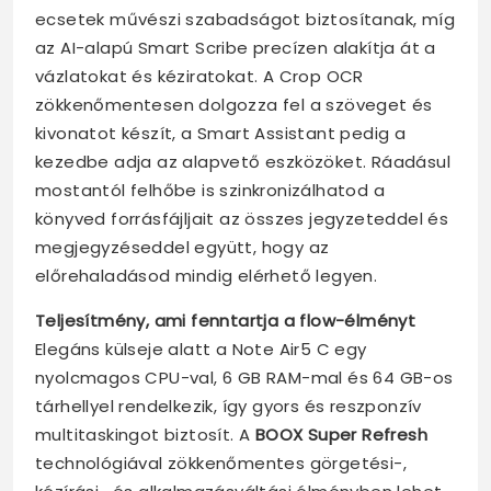
ecsetek művészi szabadságot biztosítanak, míg
az AI-alapú Smart Scribe precízen alakítja át a
vázlatokat és kéziratokat. A Crop OCR
zökkenőmentesen dolgozza fel a szöveget és
kivonatot készít, a Smart Assistant pedig a
kezedbe adja az alapvető eszközöket. Ráadásul
mostantól felhőbe is szinkronizálhatod a
könyved forrásfájljait az összes jegyzeteddel és
megjegyzéseddel együtt, hogy az
előrehaladásod mindig elérhető legyen.
Teljesítmény, ami fenntartja a flow-élményt
Elegáns külseje alatt a Note Air5 C egy
nyolcmagos CPU-val, 6 GB RAM-mal és 64 GB-os
tárhellyel rendelkezik, így gyors és reszponzív
multitaskingot biztosít. A
BOOX Super Refresh
technológiával zökkenőmentes görgetési-,