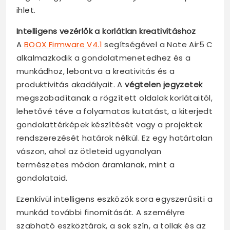
ihlet.
Intelligens vezérlők a korlátlan kreativitáshoz
A
BOOX Firmware V4.1
segítségével a Note Air5 C
alkalmazkodik a gondolatmenetedhez és a
munkádhoz, lebontva a kreativitás és a
produktivitás akadályait. A
végtelen jegyzetek
megszabadítanak a rögzített oldalak korlátaitól,
lehetővé téve a folyamatos kutatást, a kiterjedt
gondolattérképek készítését vagy a projektek
rendszerezését határok nélkül. Ez egy határtalan
vászon, ahol az ötleteid ugyanolyan
természetes módon áramlanak, mint a
gondolataid.
Ezenkívül intelligens eszközök sora egyszerűsíti a
munkád további finomítását. A személyre
szabható eszköztárak, a sok szín, a tollak és az