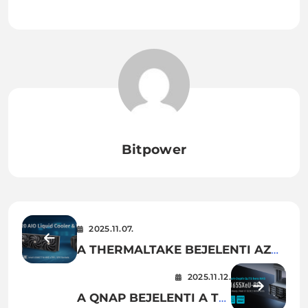
Bitpower
2025.11.07.
A THERMALTAKE BEJELENTI AZ
AW360/420 AIO-
2025.11.12.
FOLYADÉKHŰTÉST ÉS A WAIR
A QNAP BEJELENTI A TS-
PROCESSZORHŰTŐT