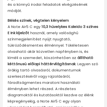
és a könnyű irodai feladatok elvégzésének
módját.
Békés színek, végtelen kényelem
A Note Air5 C egy
10,3 hüvelykes Kaleido 3 színes
E Ink kijelzőt
használ, amely valósághű
színmegjelenítést nyújt nyugtató,
tükröződésmentes élménnyel. Tökéletesen
olvasható akár közvetlen napfényben is, és
kíméli a szemedet, köszönhetően az
állítható
kéttónusú előlapi háttérvilágításnak
. Legyen szó
órákig tartó olvasásról, dokumentumok
szerkesztéséről vagy rajzolásáról,
fáradtságmentes maratoni használati
élményben lehet részed. A részletes
diagramoktól és kutatásoktól kezdve az élénk
képregényekig, a Note Air5 C egy olyan