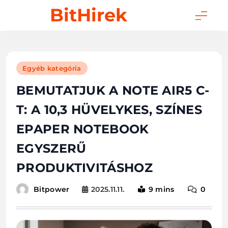
Skip
BitHirek
to
content
Egyéb kategória
BEMUTATJUK A NOTE AIR5 C-
T: A 10,3 HÜVELYKES, SZÍNES
EPAPER NOTEBOOK
EGYSZERŰ
PRODUKTIVITÁSHOZ
2025.11.11.
9 mins
0
Bitpower