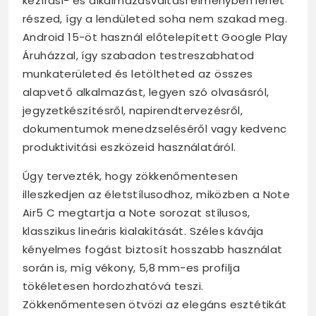
kézírási- és alkalmazásváltási élményben lehet
részed, így a lendületed soha nem szakad meg.
Android 15-öt használ előtelepített Google Play
Áruházzal, így szabadon testreszabhatod
munkaterületed és letöltheted az összes
alapvető alkalmazást, legyen szó olvasásról,
jegyzetkészítésről, napirendtervezésről,
dokumentumok menedzseléséről vagy kedvenc
produktivitási eszközeid használatáról.
Úgy tervezték, hogy zökkenőmentesen
illeszkedjen az életstílusodhoz, miközben a Note
Air5 C megtartja a Note sorozat stílusos,
klasszikus lineáris kialakítását. Széles kávája
kényelmes fogást biztosít hosszabb használat
során is, míg vékony, 5,8 mm-es profilja
tökéletesen hordozhatóvá teszi.
Zökkenőmentesen ötvözi az elegáns esztétikát