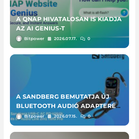
A QNAP HIVATALOSAN IS KIADJA
AZ AI GENIUS-T
Bitpower
2026.07.17.
0
A SANDBERG BEMUTATJA ÚJ
BLUETOOTH AUDIÓ ADAPTERÉT
ÉS LAPTOPTÖLTŐIT
Bitpower
2026.07.15.
0