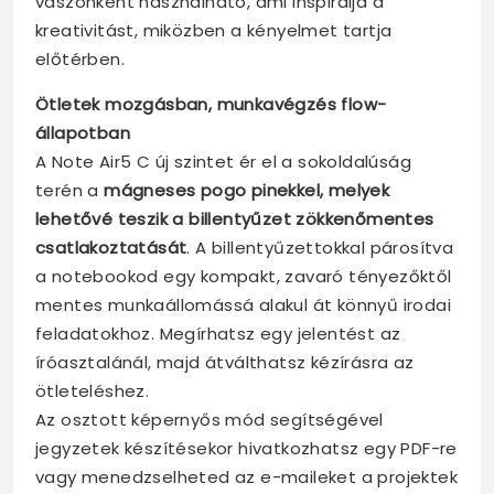
vászonként használható, ami inspirálja a
kreativitást, miközben a kényelmet tartja
előtérben.
Ötletek mozgásban, munkavégzés flow-
állapotban
A Note Air5 C új szintet ér el a sokoldalúság
terén a
mágneses pogo pinekkel, melyek
lehetővé teszik a billentyűzet zökkenőmentes
csatlakoztatását
. A billentyűzettokkal párosítva
a notebookod egy kompakt, zavaró tényezőktől
mentes munkaállomássá alakul át könnyű irodai
feladatokhoz. Megírhatsz egy jelentést az
íróasztalánál, majd átválthatsz kézírásra az
ötleteléshez.
Az osztott képernyős mód segítségével
jegyzetek készítésekor hivatkozhatsz egy PDF-re
vagy menedzselheted az e-maileket a projektek