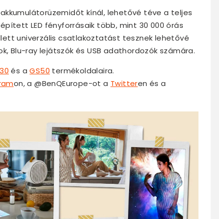
akkumulátorüzemidőt kínál, lehetővé téve a teljes
pített LED fényforrásaik több, mint 30 000 órás
ett univerzális csatlakoztatást tesznek lehetővé
ok, Blu-ray lejátszók és USB adathordozók számára.
30
és a
GS50
termékoldalaira.
gram
on, a @BenQEurope-ot a
Twitter
en és a