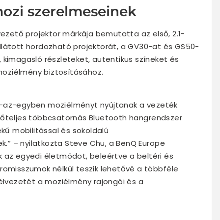
 szerelmeseinek ​​​​​​​
vezető projektor márkája bemutatta az első, 2.1-
llátott hordozható projektorát, a GV30-at és GS50-
 kimagasló részleteket, autentikus színeket és
 moziélmény biztosításához.
en-az-egyben moziélményt nyújtanak a vezeték
erőteljes többcsatornás Bluetooth hangrendszer
kű mobilitással és sokoldalú
k.” – nyilatkozta Steve Chu, a BenQ Europe
k az egyedi életmódot, beleértve a beltéri és
promisszumok nélkül teszik lehetővé a többféle
lvezetét a moziélmény rajongói és a