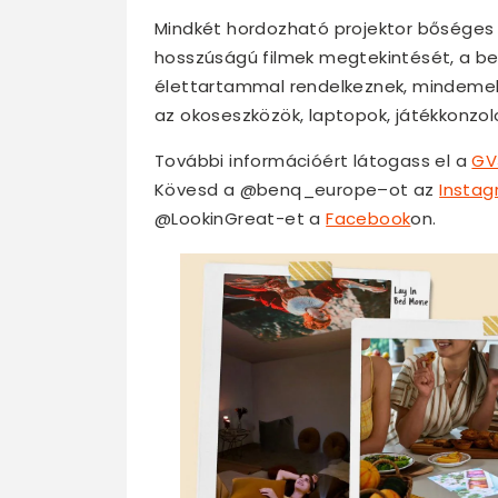
Mindkét hordozható projektor bőséges 
hosszúságú filmek megtekintését, a beé
élettartammal rendelkeznek, mindemell
az okoseszközök, laptopok, játékkonzol
További információért látogass el a
GV
Kövesd a @benq_europe–ot az
Insta
@LookinGreat-et a
Facebook
on.