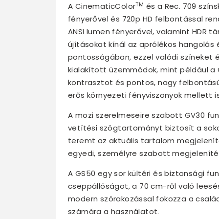
TM
A CinematicColor
és a Rec. 709 színs
fényerővel és 720p HD felbontással rend
ANSI lumen fényerővel, valamint HDR tá
újításokat kínál az aprólékos hangolás 
pontosságában, ezzel valódi színeket 
kialakított üzemmódok, mint például 
kontrasztot és pontos, nagy felbontású
erős környezeti fényviszonyok mellett is
A mozi szerelmeseire szabott GV30 funk
vetítési szögtartományt biztosít a sok
teremt az aktuális tartalom megjelení
egyedi, személyre szabott megjeleníté
A GS50 egy sor kültéri és biztonsági fun
cseppállóságot, a 70 cm-ről való leesé
modern szórakozással fokozza a család
számára a használatot.