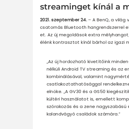
streaminget kínál a mozi
2021. szeptember 24.
– A BenQ, a világ 
csatornás Bluetooth hangrendszerrel e
et. Az új megoldások extra mélyhangot,
élénk kontrasztot kínál bárhol az igazi
„Az új hordozható kivetítőink mind
nélküli Android TV streaming és az 
kombinálásával, valamint nagymérté
csatlakoztathatósággal rendelkezne
elnöke. „A GV30 és a GS50 kiegészíti
kültéri használatot is, emellett kom
szórakozás és a zene nagyszabású é
kalandvágyó családok számára.”