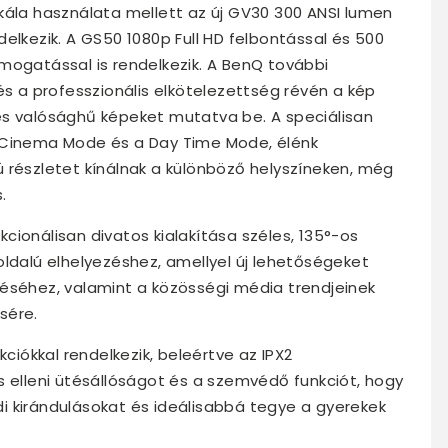
kála használata mellett az új GV30 300 ANSI lumen
elkezik. A GS50 1080p Full HD felbontással és 500
mogatással is rendelkezik. A BenQ további
és a professzionális elkötelezettség révén a kép
és valósághű képeket mutatva be. A speciálisan
a Cinema Mode és a Day Time Mode, élénk
 részletet kínálnak a különböző helyszíneken, még
.
cionálisan divatos kialakítása széles, 135°-os
oldalú elhelyezéshez, amellyel új lehetőségeket
téséhez, valamint a közösségi média trendjeinek
sére.
kciókkal rendelkezik, beleértve az IPX2
s elleni ütésállóságot és a szemvédő funkciót, hogy
i kirándulásokat és ideálisabbá tegye a gyerekek