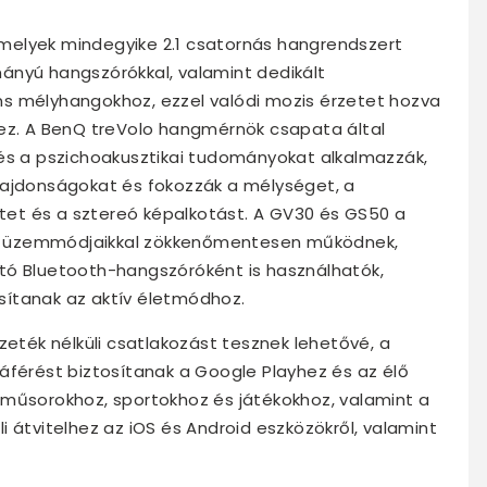
 amelyek mindegyike 2.1 csatornás hangrendszert
ányú hangszórókkal, valamint dedikált
s mélyhangokhoz, ezzel valódi mozis érzetet hozva
hez. A BenQ treVolo hangmérnök csapata által
 és a pszichoakusztikai tudományokat alkalmazzák,
lajdonságokat és fokozzák a mélységet, a
létet és a sztereó képalkotást. A GV30 és GS50 a
nei üzemmódjaikkal zökkenőmentesen működnek,
tó Bluetooth-hangszóróként is használhatók,
sítanak az aktív életmódhoz.
zeték nélküli csatlakozást tesznek lehetővé, a
áférést biztosítanak a Google Playhez és az élő
 műsorokhoz, sportokhoz és játékokhoz, valamint a
 átvitelhez az iOS és Android eszközökről, valamint