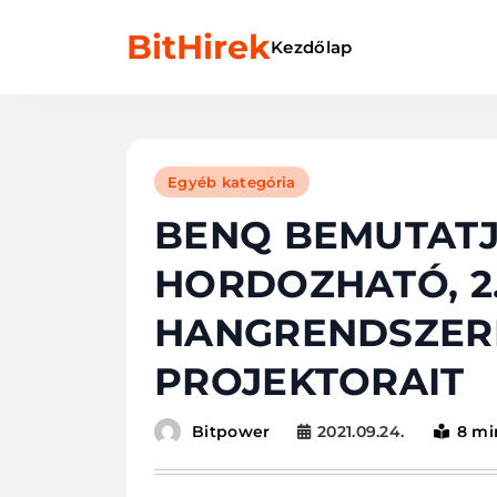
Skip
BitHirek
to
Kezdőlap
content
Egyéb kategória
BENQ BEMUTATJ
HORDOZHATÓ, 2
HANGRENDSZERR
PROJEKTORAIT
2021.09.24.
8 mi
Bitpower