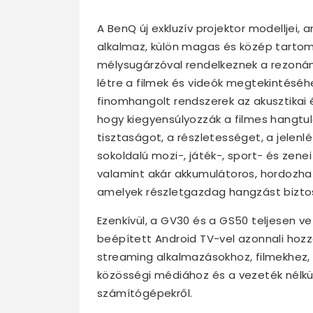
A BenQ új exkluzív projektor modelljei,
alkalmaz, külön magas és közép tartom
mélysugárzóval rendelkeznek a rezonán
létre a filmek és videók megtekintésé
finomhangolt rendszerek az akusztikai
hogy kiegyensúlyozzák a filmes hangtu
tisztaságot, a részletességet, a jelen
sokoldalú mozi-, játék-, sport- és ze
valamint akár akkumulátoros, hordozha
amelyek részletgazdag hangzást bizto
Ezenkívül, a GV30 és a GS50 teljesen ve
beépített Android TV-vel azonnali hozz
streaming alkalmazásokhoz, filmekhez,
közösségi médiához és a vezeték nélküli
számítógépekről.