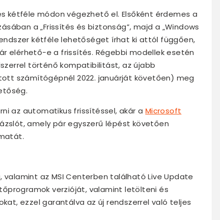
tés kétféle módon végezhető el. Elsőként érdemes a
ásában a „Frissítés és biztonság”, majd a „Windows
rendszer kétféle lehetőséget írhat ki attól függően,
r elérhető-e a frissítés. Régebbi modellek esetén
szerrel történő kompatibilitást, az újabb
ott számítógépnél 2022. januárját követően) meg
hetőség.
ni az automatikus frissítéssel, akár a
Microsoft
varázslót, amely pár egyszerű lépést követően
amatát.
, valamint az MSI Centerben található Live Update
ztőprogramok verzióját, valamint letölteni és
kat, ezzel garantálva az új rendszerrel való teljes