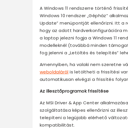
A Windows 11 rendszerre történő frissí
Windows 10 rendszer „Gépház” alkalmaz
Update” menüpontját ellenőrizni. Itt a 
hogy az adott hardverkonfigurációra má
a laptop jelezni fogja a Windows 11 rend
modelleknél (továbbá minden támogat
fog jelenni a „Letöltés és telepítés” le
Amennyiben, ha valaki nem szeretne vár
weboldaláról
is letöltheti a frissítési 
automatikusan elvégzi a frissítés foly
Az illesztőprogramok frissítése
Az MSI Driver & App Center alkalmazása
szolgáltatása képes ellenőrizni az illes
telepíteni a legújabb elérhető változato
kompatibilitást.