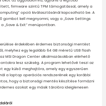
d okot az aggodalomra, ugyanis a legtöbb
pített, firmware szintű TPM támogatással, amely a
Computing” opció kiválasztásánál kapcsolható be. A
 gombot kell megnyomni, vagy a „Save Settings
i a „Save & Exit” menüpontban.
lkerülése érdekében érdemes biztonsági mentést
ről, melyhez egy legalább 64 GB méretű USB flash
 az MSI Dragon Center alkalmazásokban elérhető
ontokra lesz szükség. A program lehetővé teszi az
ét egy külső meghajtóra, amely egy egyszerűen
ínál a laptop operációs rendszerének egy korábbi
Fontos, hogy a biztonsági mentés készítése formázni
érdemes azokat egy másik tárolóra ideiglenesen
daláról