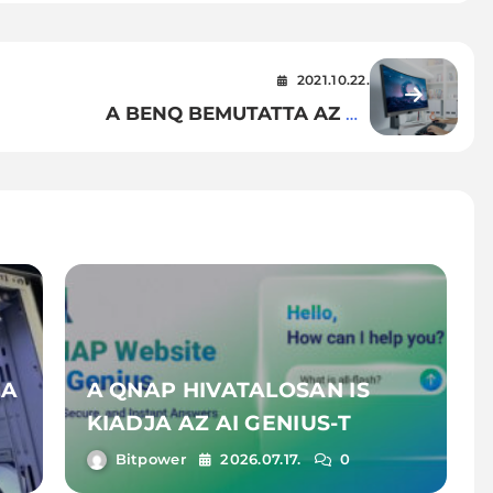
2021.10.22.
A BENQ BEMUTATTA AZ ÚJ
EW2880U ÉS EW3880R
MONITORJAIT
JA
A QNAP HIVATALOSAN IS
KIADJA AZ AI GENIUS-T
Bitpower
2026.07.17.
0