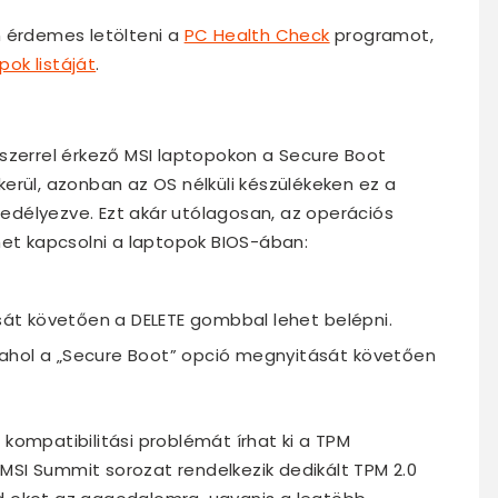
n érdemes letölteni a
PC Health Check
programot,
pok listáját
.
szerrel érkező MSI laptopokon a Secure Boot
erül, azonban az OS nélküli készülékeken ez a
délyezve. Ezt akár utólagosan, az operációs
het kapcsolni a laptopok BIOS-ában:
ását követően a DELETE gombbal lehet belépni.
t, ahol a „Secure Boot” opció megnyitását követően
kompatibilitási problémát írhat ki a TPM
SI Summit sorozat rendelkezik dedikált TPM 2.0