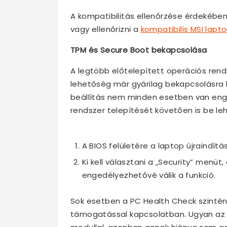
A kompatibilitás ellenőrzése érdekébe
vagy ellenőrizni a
kompatibilis MSI lapto
TPM és Secure Boot bekapcsolása
A legtöbb előtelepített operációs rend
lehetőség már gyárilag bekapcsolásra k
beállítás nem minden esetben van enge
rendszer telepítését követően is be le
A BIOS felületére a laptop újraindít
Ki kell választani a „Security” menü
engedélyezhetővé válik a funkció.
Sok esetben a PC Health Check szintén 
támogatással kapcsolatban. Ugyan az M