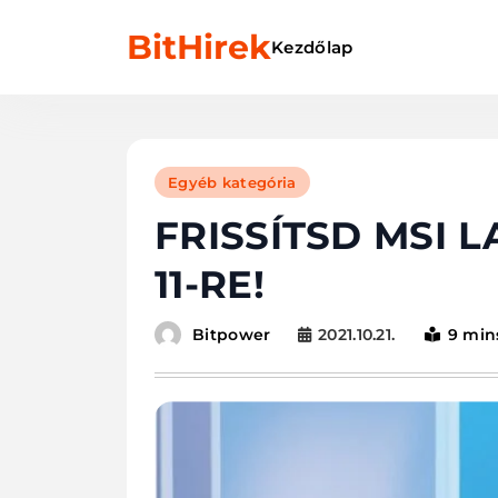
Skip
BitHirek
to
Kezdőlap
content
Egyéb kategória
FRISSÍTSD MSI
11-RE!
2021.10.21.
9 min
Bitpower