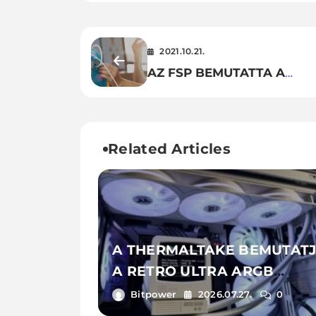
2021.10.21.
AZ FSP BEMUTATTA A
LEGÚJABB NAGY
TELJESÍTMÉNYŰ ORVOSI
TÁPEGYSÉGÉT
Related Articles
A THERMALTAKE BEMUTAT
A RETRO ULTRA ARGB
SOROZATOT
Bitpower
2026.07.27.
0