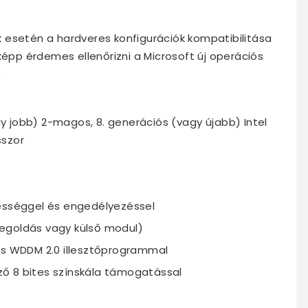
 esetén a hardveres konfigurációk kompatibilitása
p érdemes ellenőrizni a Microsoft új operációs
.
 jobb) 2-magos, 8. generációs (vagy újabb) Intel
sszor
pességgel és engedélyezéssel
egoldás vagy külső modul)
ás WDDM 2.0 illesztőprogrammal
elző 8 bites színskála támogatással