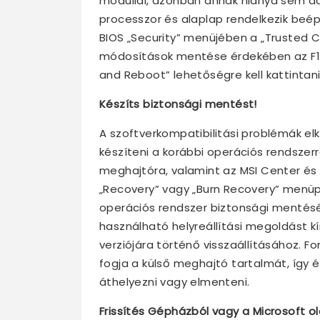
modullal, azonban annak hiánya sem a
processzor és alaplap rendelkezik beé
BIOS „Security” menüjében a „Trusted 
módosítások mentése érdekében az F10
and Reboot” lehetőségre kell kattintan
Készíts biztonsági mentést!
A szoftverkompatibilitási problémák e
készíteni a korábbi operációs rendszer
meghajtóra, valamint az MSI Center és
„Recovery” vagy „Burn Recovery” menüp
operációs rendszer biztonsági mentés
használható helyreállítási megoldást k
verziójára történő visszaállításához. 
fogja a külső meghajtó tartalmát, így 
áthelyezni vagy elmenteni.
Frissítés Gépházból vagy a Microsoft ol