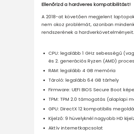
Ellenőrizd a hardveres kompatibilitást!
A 2018-at követően megjelent laptopok
nem okoz problémát, azonban mindenkép
rendszerének a hardverkövetelményeit
CPU: legalább 1 GHz sebességű (vagy
és 2. generációs Ryzen (AMD) proce
RAM: legalább 4 GB memória
Tároló: legalább 64 GB tárhely
Firmware: UEFI BIOS Secure Boot ké
TPM: TPM 2.0 támogatás (alaplapi m
GPU: DirectX 12 kompatibilis megold
Kijelző: 9 hüvelyknél nagyobb HD kij
Aktív internetkapcsolat