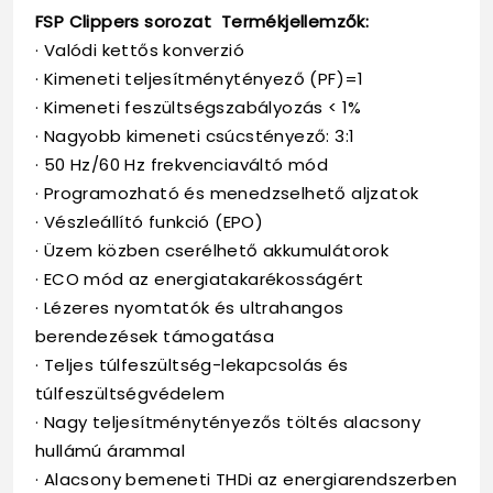
FSP Clippers sorozat Termékjellemzők:
· Valódi kettős konverzió
· Kimeneti teljesítménytényező (PF)=1
· Kimeneti feszültségszabályozás < 1%
· Nagyobb kimeneti csúcstényező: 3:1
· 50 Hz/60 Hz frekvenciaváltó mód
· Programozható és menedzselhető aljzatok
· Vészleállító funkció (EPO)
· Üzem közben cserélhető akkumulátorok
· ECO mód az energiatakarékosságért
· Lézeres nyomtatók és ultrahangos
berendezések támogatása
· Teljes túlfeszültség-lekapcsolás és
túlfeszültségvédelem
· Nagy teljesítménytényezős töltés alacsony
hullámú árammal
· Alacsony bemeneti THDi az energiarendszerben