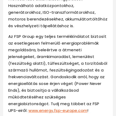
Használható adatközpontokhoz,
generátorokhoz, ISO-transzformátorokhoz,
motoros berendezésekhez, akkumulátortöltőhöz
és vészhelyzeti tápellátáshoz is.
Az FSP Group egy teljes termékkínálatot biztosít
az esetlegesen felmerülő energiaproblémák
megoldására, beleértve a átmeneti
jelenségeket, áramkimaradást, lemerülést
(feszültség alatti), túlfeszültséget, a torzításból
származó hullámot, feszültségingadozást és a
frekvenciaváltozást. Gondoskodik arról, hogy az
energiaellátás sose érjen véget (Power Never
Ends), és biztosítja a vállalkozásod
működtetéséhez szükséges
energiabiztonságot. Tudj meg többet az FSP
UPS-eiről:
www.energy.fsp-europe.com
!