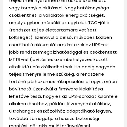
teljesítménnyel érhető el rackbe szerelhető
vagy toronykialakítással. Nagy hatékonysága
csökkentheti a vállalatok energiaköltségét,
amely egyben mérsékli az ügyfelek TCO-ját is
(rendszer teljes élettartamára vetített
költségét). Ezenkívül a belső, működés közben
cserélhető akkumulátorokkal ezek az UPS-ek
jobb rendszermegbízhatósággal és csökkentett
MTTR-rel (javítás és üzembehelyezés között
eltelt idő) büszkélkedhetnek. Ha pedig nagyobb
teljesítményre lenne szükség, a rendszerre
történő párhuzamos rákapcsolással egyszerűen
bővíthető. Ezenkívül a firmware kialakítása
lehetővé teszi, hogy ez az UPS-sorozat különféle
alkalmazásokhoz, például lézernyomtatókhoz,
ultrahangos eszközökhöz adaptálható legyen,
továbbá támogatja a hosszú biztonsági
mentési időt akkumulátorfigyeléssel.