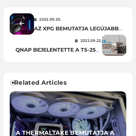
2022.09.20.
AZ XPG BEMUTATJA LEGÚJABB
PERIFÉRIASOROZATÁT
2022.09.22.
QNAP BEJELENTETTE A TS-253E
ÉS TS-453E NAS-OK
MEGJELENÉSÉT: 2 ÉS 4 LEMEZES
ASZTALI NAS-OK HOSSZÚ TÁVÚ
ELÉRHETŐSÉGGEL, INTEL®
Related Articles
CELERON® J6412
PROCESSZORRAL, KÉT 2,5 GBE-
PORTTAL, M.2 PCIE-
BŐVÍTŐHELYEKKEL ÉS KETTŐS
4K HDMI-VEL
A THERMALTAKE BEMUTATJA A