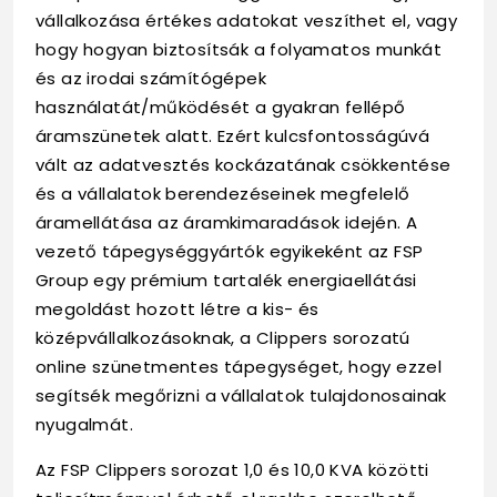
vállalkozása értékes adatokat veszíthet el, vagy
hogy hogyan biztosítsák a folyamatos munkát
és az irodai számítógépek
használatát/működését a gyakran fellépő
áramszünetek alatt. Ezért kulcsfontosságúvá
vált az adatvesztés kockázatának csökkentése
és a vállalatok berendezéseinek megfelelő
áramellátása az áramkimaradások idején. A
vezető tápegységgyártók egyikeként az FSP
Group egy prémium tartalék energiaellátási
megoldást hozott létre a kis- és
középvállalkozásoknak, a Clippers sorozatú
online szünetmentes tápegységet, hogy ezzel
segítsék megőrizni a vállalatok tulajdonosainak
nyugalmát.
Az FSP Clippers sorozat 1,0 és 10,0 KVA közötti