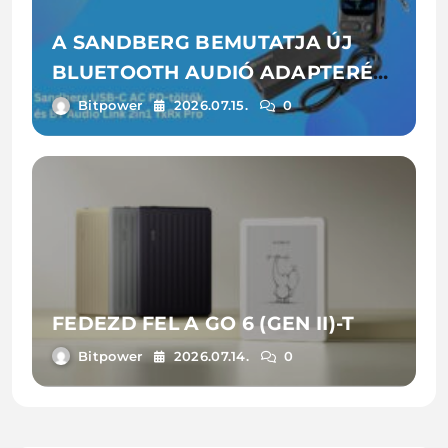
A SANDBERG BEMUTATJA ÚJ
BLUETOOTH AUDIÓ ADAPTERÉT
ÉS LAPTOPTÖLTŐIT
Bitpower
2026.07.15.
0
FEDEZD FEL A GO 6 (GEN II)-T
Bitpower
2026.07.14.
0