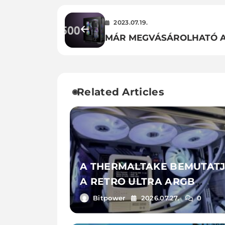
2023.07.19.
MÁR MEGVÁSÁROLHATÓ 
THERMALTAKE CTE T500
TELJES MÉRETŰ
TORONYHÁZSOROZAT
Related Articles
A THERMALTAKE BEMUTAT
A RETRO ULTRA ARGB
SOROZATOT
Bitpower
2026.07.27.
0