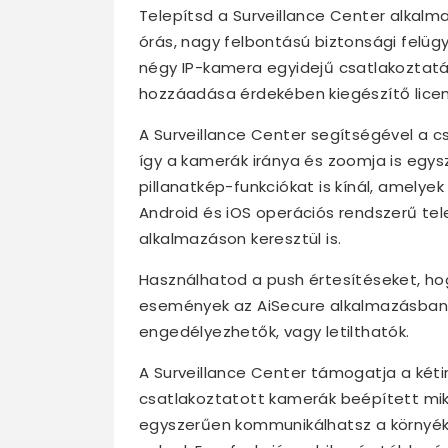
Telepítsd a Surveillance Center alkal
órás, nagy felbontású biztonsági felügy
négy IP-kamera egyidejű csatlakoztatá
hozzáadása érdekében kiegészítő licen
A Surveillance Center segítségével a 
így a kamerák iránya és zoomja is egys
pillanatkép-funkciókat is kínál, amely
Android és iOS operációs rendszerű te
alkalmazáson keresztül is.
Használhatod a push értesítéseket, ho
események az AiSecure alkalmazásban 
engedélyezhetők, vagy letilthatók.
A Surveillance Center támogatja a ké
csatlakoztatott kamerák beépített mikr
egyszerűen kommunikálhatsz a környéke