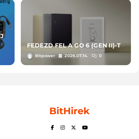
J
FEDEZD FEL A GO 6 (GEN II)-T
Bitpower
2026.07.14.
0
BitHirek