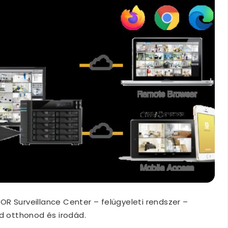
STOR Surveillance Center – felügyeleti rendszer –
 otthonod és irodád.