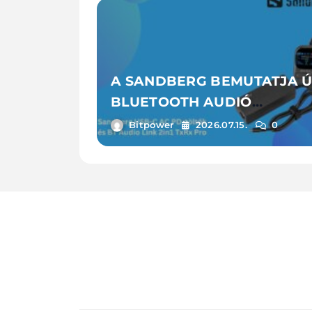
A SANDBERG BEMUTATJA Ú
BLUETOOTH AUDIÓ
ADAPTERÉT ÉS
Bitpower
2026.07.15.
0
LAPTOPTÖLTŐIT