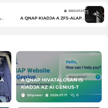
2023.07.27.
A
A QNAP KIADJA A ZFS-ALAPÚ
QUTS HERO H5.1.0-T
JA
A QNAP HIVATALOSAN IS
KIADJA AZ AI GENIUS-T
Bitpower
2026.07.17.
0