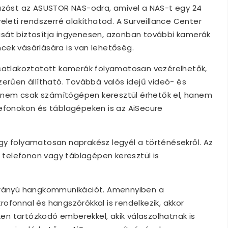
mazást az ASUSTOR NAS-odra, amivel a NAS-t egy 24
eleti rendszerré alakíthatod. A Surveillance Center
sát biztosítja ingyenesen, azonban további kamerák
cek vásárlására is van lehetőség.
csatlakoztatott kamerák folyamatosan vezérelhetők,
zerűen állítható. Továbbá valós idejű videó- és
ek nem csak számítógépen keresztül érhetők el, hanem
lefonokon és táblagépeken is az AiSecure
gy folyamatosan naprakész legyél a történésekről. Az
telefonon vagy táblagépen keresztül is
tirányú hangkommunikációt. Amennyiben a
ofonnal és hangszórókkal is rendelkezik, akkor
n tartózkodó emberekkel, akik válaszolhatnak is