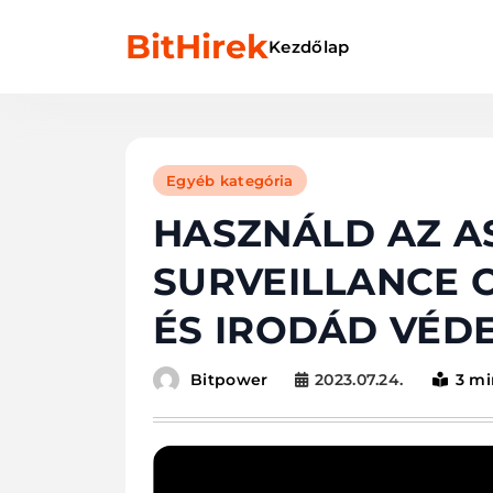
Skip
BitHirek
to
Kezdőlap
content
Egyéb kategória
HASZNÁLD AZ A
SURVEILLANCE 
ÉS IRODÁD VÉD
2023.07.24.
3 mi
Bitpower