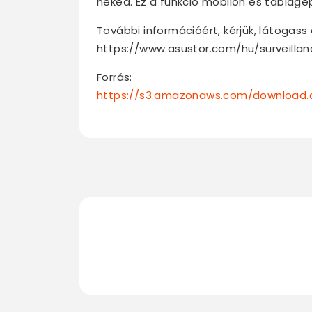
neked. Ez a funkció mobilon és táblagé
További információért, kérjük, látogass e
https://www.asustor.com/hu/surveilla
Forrás:
https://s3.amazonaws.com/download.a