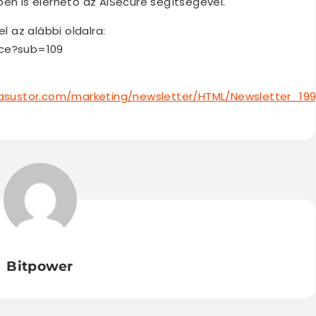
pen is elérhető az AiSecure segítségével.
l az alábbi oldalra:
nce?sub=109
sustor.com/marketing/newsletter/HTML/Newsletter_199
Bitpower