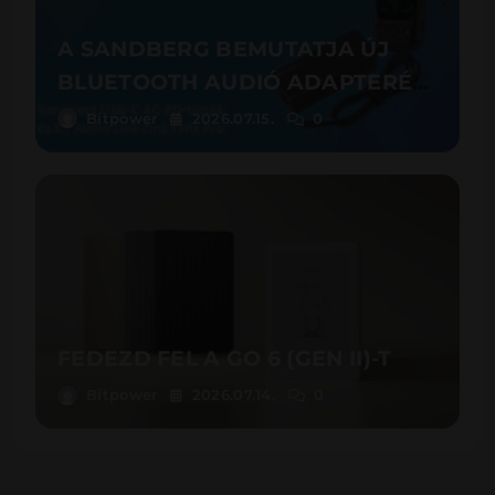
A SANDBERG BEMUTATJA ÚJ
BLUETOOTH AUDIÓ ADAPTERÉT
ÉS LAPTOPTÖLTŐIT
Bitpower
2026.07.15.
0
FEDEZD FEL A GO 6 (GEN II)-T
Bitpower
2026.07.14.
0