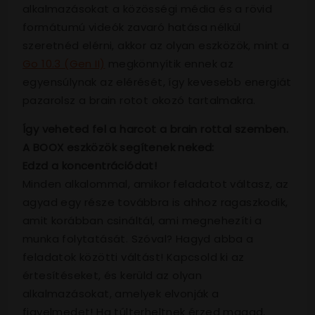
alkalmazásokat a közösségi média és a rövid
formátumú videók zavaró hatása nélkül
szeretnéd elérni, akkor az olyan eszközök, mint a
Go 10.3 (Gen II)
megkönnyítik ennek az
egyensúlynak az elérését, így kevesebb energiát
pazarolsz a brain rotot okozó tartalmakra.
Így veheted fel a harcot a brain rottal szemben.
A BOOX eszközök segítenek neked:
Edzd a koncentrációdat!
Minden alkalommal, amikor feladatot váltasz, az
agyad egy része továbbra is ahhoz ragaszkodik,
amit korábban csináltál, ami megnehezíti a
munka folytatását. Szóval? Hagyd abba a
feladatok közötti váltást! Kapcsold ki az
értesítéseket, és kerüld az olyan
alkalmazásokat, amelyek elvonják a
figyelmedet! Ha túlterheltnek érzed magad,