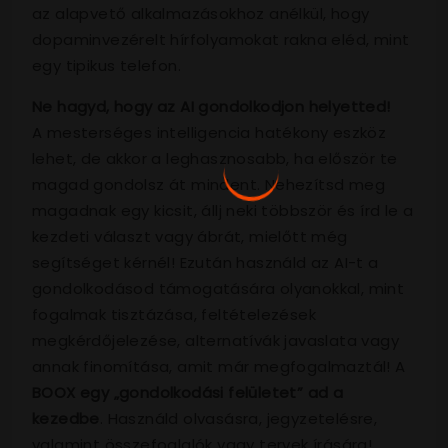
az alapvető alkalmazásokhoz anélkül, hogy
dopaminvezérelt hírfolyamokat rakna eléd, mint
egy tipikus telefon.
Ne hagyd, hogy az AI gondolkodjon helyetted!
A mesterséges intelligencia hatékony eszköz
lehet, de akkor a leghasznosabb, ha először te
magad gondolsz át mindent. Nehezítsd meg
magadnak egy kicsit, állj neki többször és írd le a
kezdeti választ vagy ábrát, mielőtt még
segítséget kérnél! Ezután használd az AI-t a
gondolkodásod támogatására olyanokkal, mint
fogalmak tisztázása, feltételezések
megkérdőjelezése, alternatívák javaslata vagy
annak finomítása, amit már megfogalmaztál! A
BOOX egy „gondolkodási felületet” ad a
kezedbe
. Használd olvasásra, jegyzetelésre,
valamint összefoglalók vagy tervek írására!