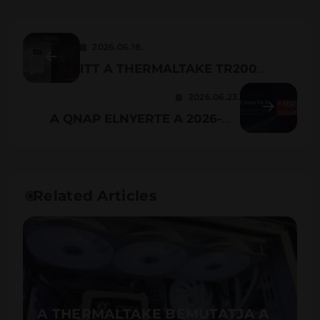
2026.06.18.
ITT A THERMALTAKE TR200
SOROZAT: KÖZEPES KIALAKÍTÁSÚ
2026.06.23.
TORONYHÁZAK TELJESÍTMÉNYE
A QNAP ELNYERTE A 2026-OS
KOMPAKT KIALAKÍTÁSBAN
MSP TODAY „ÉV TERMÉKE” DÍJAT
Related Articles
A THERMALTAKE BEMUTATJA A