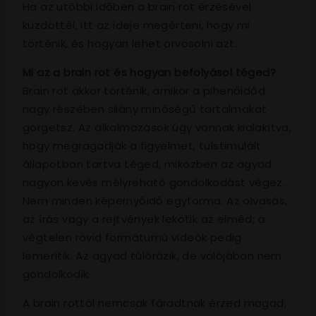
Ha az utóbbi időben a brain rot érzésével
küzdöttél, itt az ideje megérteni, hogy mi
történik, és hogyan lehet orvosolni azt.
Mi az a brain rot és hogyan befolyásol téged?
Brain rot akkor történik, amikor a pihenőidőd
nagy részében silány minőségű tartalmakat
görgetsz. Az alkalmazások úgy vannak kialakítva,
hogy megragadják a figyelmet, túlstimulált
állapotban tartva téged, miközben az agyad
nagyon kevés mélyreható gondolkodást végez.
Nem minden képernyőidő egyforma. Az olvasás,
az írás vagy a rejtvények lekötik az elméd; a
végtelen rövid formátumú videók pedig
lemerítik. Az agyad túlórázik, de valójában nem
gondolkodik.
A brain rottól nemcsak fáradtnak érzed magad,