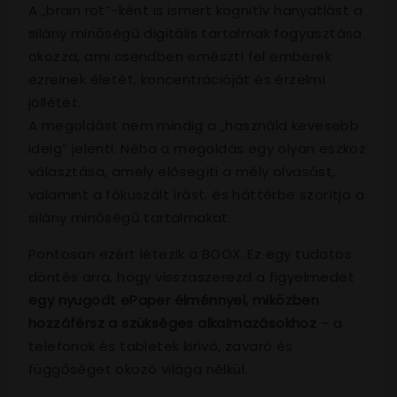
A „brain rot”-ként is ismert kognitív hanyatlást a
silány minőségű digitális tartalmak fogyasztása
okozza, ami csendben emészti fel emberek
ezreinek életét, koncentrációját és érzelmi
jóllétét.
A megoldást nem mindig a „használd kevesebb
ideig” jelenti. Néha a megoldás egy olyan eszköz
választása, amely elősegíti a mély olvasást,
valamint a fókuszált írást, és háttérbe szorítja a
silány minőségű tartalmakat.
Pontosan ezért létezik a BOOX. Ez egy tudatos
döntés arra, hogy visszaszerezd a figyelmedet
egy nyugodt ePaper élménnyel, miközben
hozzáférsz a szükséges alkalmazásokhoz
– a
telefonok és tabletek kirívó, zavaró és
függőséget okozó világa nélkül.