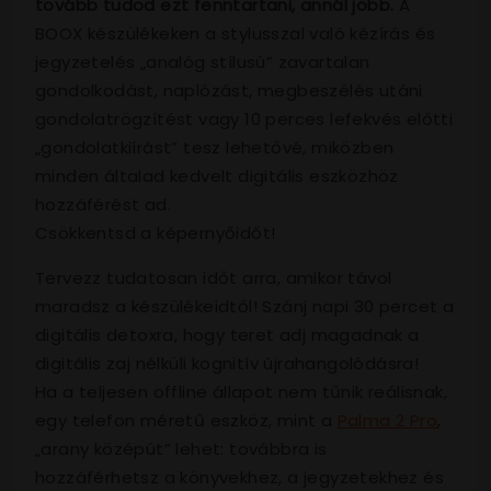
tovább tudod ezt fenntartani, annál jobb.
A
BOOX készülékeken a stylusszal való kézírás és
jegyzetelés „analóg stílusú” zavartalan
gondolkodást, naplózást, megbeszélés utáni
gondolatrögzítést vagy 10 perces lefekvés előtti
„gondolatkiírást” tesz lehetővé, miközben
minden általad kedvelt digitális eszközhöz
hozzáférést ad.
Csökkentsd a képernyőidőt!
Tervezz tudatosan időt arra, amikor távol
maradsz a készülékeidtől! Szánj napi 30 percet a
digitális detoxra, hogy teret adj magadnak a
digitális zaj nélküli kognitív újrahangolódásra!
Ha a teljesen offline állapot nem tűnik reálisnak,
egy telefon méretű eszköz, mint a
Palma 2 Pro
,
„arany középút” lehet: továbbra is
hozzáférhetsz a könyvekhez, a jegyzetekhez és