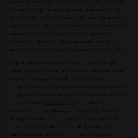
vissza az irányítást mentális egészséged felett!
A kognitív képességek gyakran „használd vagy
elveszíted” elven működnek. Ha nem gyakorolsz
egy képességet, vagy nem tornáztatod meg az
agyad, akkor nem fogod tudni felépíteni az
ezekhez szükséges idegi kapcsolatokat. De,
amikor megteszed, akkor agyad erősebbé válik.
Sajnos hihetetlenül nehéz ezt megtenni egy
olyan eszközön, amit arra terveztek, hogy pénzt
csináljon a figyelmedből. A jó szokások
megtartásának egy egyszerű módja a képernyő
megváltoztatásában rejlik. Az ePaper eszközök,
mint például a
Palma 2 Pro
, hozzáférést
biztosítanak a szükséges alkalmazásokhoz a
Google Play Áruházon keresztül, így letölthetsz
rá nyelvtanulási alkalmazásokat, kódolási
alkalmazásokat és még sok mást kognitív