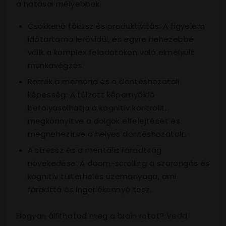
a hatásai mélyebbek.
Csökkenő fókusz és produktivitás: A figyelem
időtartama lerövidül, és egyre nehezebbé
válik a komplex feladatokon való elmélyült
munkavégzés.
Romlik a memória és a döntéshozatali
képesség: A túlzott képernyőidő
befolyásolhatja a kognitív kontrollt,
megkönnyítve a dolgok elfelejtését és
megnehezítve a helyes döntéshozatalt.
A stressz és a mentális fáradtság
növekedése: A doom-scrolling a szorongás és
kognitív túlterhelés üzemanyaga, ami
fáradttá és ingerlékennyé tesz.
Hogyan állíthatod meg a brain rotot? Vedd