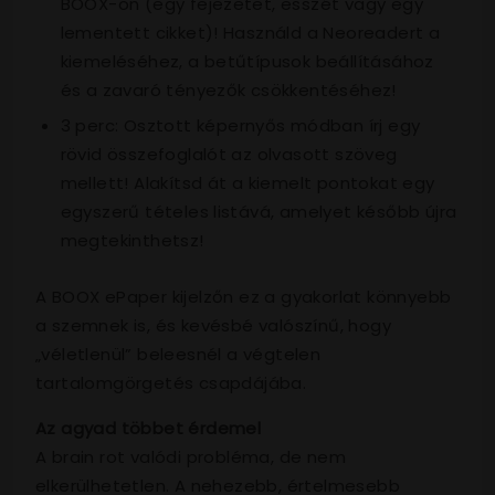
BOOX-on (egy fejezetet, esszét vagy egy
lementett cikket)! Használd a Neoreadert a
kiemeléséhez, a betűtípusok beállításához
és a zavaró tényezők csökkentéséhez!
3 perc: Osztott képernyős módban írj egy
rövid összefoglalót az olvasott szöveg
mellett! Alakítsd át a kiemelt pontokat egy
egyszerű tételes listává, amelyet később újra
megtekinthetsz!
A BOOX ePaper kijelzőn ez a gyakorlat könnyebb
a szemnek is, és kevésbé valószínű, hogy
„véletlenül” beleesnél a végtelen
tartalomgörgetés csapdájába.
Az agyad többet érdemel
A brain rot valódi probléma, de nem
elkerülhetetlen. A nehezebb, értelmesebb