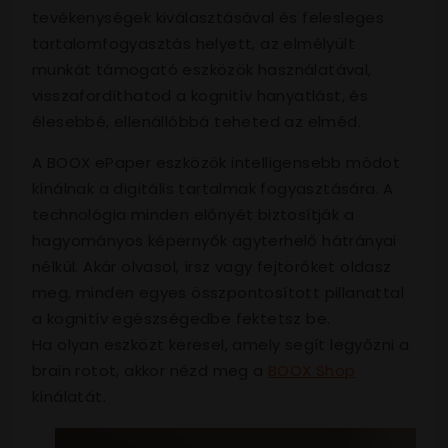
tevékenységek kiválasztásával és felesleges
tartalomfogyasztás helyett, az elmélyült
munkát támogató eszközök használatával,
visszafordíthatod a kognitív hanyatlást, és
élesebbé, ellenállóbbá teheted az elméd.
A BOOX ePaper eszközök intelligensebb módot
kínálnak a digitális tartalmak fogyasztására. A
technológia minden előnyét biztosítják a
hagyományos képernyők agyterhelő hátrányai
nélkül. Akár olvasol, írsz vagy fejtörőket oldasz
meg, minden egyes összpontosított pillanattal
a kognitív egészségedbe fektetsz be.
Ha olyan eszközt keresel, amely segít legyőzni a
brain rotot, akkor nézd meg a
BOOX Shop
kínálatát.