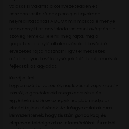
válassz ki valamit a környezetedben és
összpontosíts rá egy percig a figyelmed
helyreállításához! A BOOX minimalista élménye
megkönnyíti az egyfeladatos munkavégzést: a
szöveg remekül jelenik meg rajta, míg a
görgetést igénylő alkalmazásokat kevésbé
élvezetes rajta használni, így természetes
módon olyan tevékenységek felé terel, amelyek
fejlesztik az agyadat.
Kezdj el írni!
Legyen szó tervezésről, naplózásról vagy kreatív
írásról, a gondolataid megszervezése és
egyértelműsítése az egyik legjobb módja az
elméd fejlesztésének.
Az írásgyakorlatok arra
kényszerítenek, hogy tisztán gondolkodj és
alaposan feldolgozd az információkat. És minél