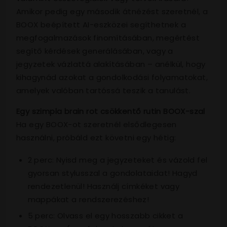
Amikor pedig egy második átnézést szeretnél, a
BOOX beépített AI-eszközei segíthetnek a
megfogalmazások finomításában, megértést
segítő kérdések generálásában, vagy a
jegyzetek vázlattá alakításában – anélkül, hogy
kihagynád azokat a gondolkodási folyamatokat,
amelyek valóban tartóssá teszik a tanulást.
Egy szimpla brain rot csökkentő rutin BOOX-szal
Ha egy BOOX-ot szeretnél elsődlegesen
használni, próbáld ezt követni egy hétig:
2 perc: Nyisd meg a jegyzeteket és vázold fel
gyorsan stylusszal a gondolataidat! Hagyd
rendezetlenül! Használj címkéket vagy
mappákat a rendszerezéshez!
5 perc: Olvass el egy hosszabb cikket a