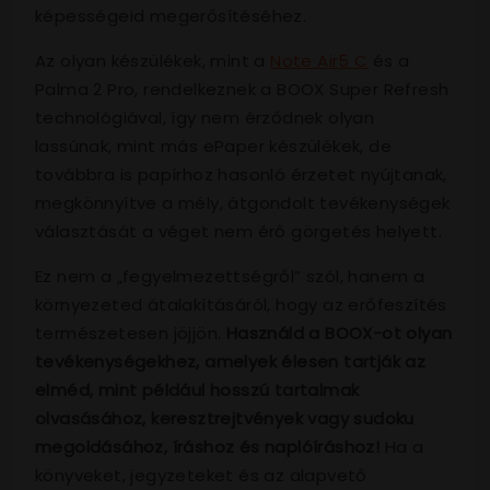
képességeid megerősítéséhez.
Az olyan készülékek, mint a
Note Air5 C
és a
Palma 2 Pro, rendelkeznek a BOOX Super Refresh
technológiával, így nem érződnek olyan
lassúnak, mint más ePaper készülékek, de
továbbra is papírhoz hasonló érzetet nyújtanak,
megkönnyítve a mély, átgondolt tevékenységek
választását a véget nem érő görgetés helyett.
Ez nem a „fegyelmezettségről” szól, hanem a
környezeted átalakításáról, hogy az erőfeszítés
természetesen jöjjön.
Használd a BOOX-ot olyan
tevékenységekhez, amelyek élesen tartják az
elméd, mint például hosszú tartalmak
olvasásához, keresztrejtvények vagy sudoku
megoldásához, íráshoz és naplóíráshoz!
Ha a
könyveket, jegyzeteket és az alapvető