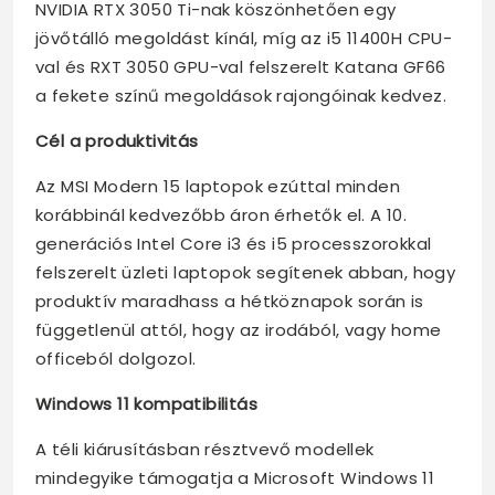
NVIDIA RTX 3050 Ti-nak köszönhetően egy
jövőtálló megoldást kínál, míg az i5 11400H CPU-
val és RXT 3050 GPU-val felszerelt Katana GF66
a fekete színű megoldások rajongóinak kedvez.
Cél a produktivitás
Az MSI Modern 15 laptopok ezúttal minden
korábbinál kedvezőbb áron érhetők el. A 10.
generációs Intel Core i3 és i5 processzorokkal
felszerelt üzleti laptopok segítenek abban, hogy
produktív maradhass a hétköznapok során is
függetlenül attól, hogy az irodából, vagy home
officeból dolgozol.
Windows 11 kompatibilitás
A téli kiárusításban résztvevő modellek
mindegyike támogatja a Microsoft Windows 11