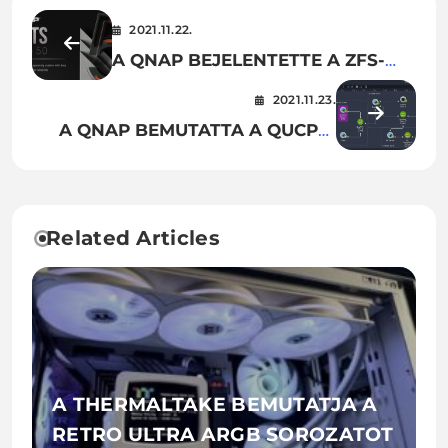
2021.11.22.
A QNAP BEJELENTETTE A ZFS-
ALAPÚ QUTS HERO H5.0
2021.11.23.
OPERÁCIÓS RENDSZER
A QNAP BEMUTATTA A QUCPE-
HIVATALOS MEGJELENÉSÉT
7012 HÁLÓZATI VIRTUALIZÁCIÓS
HELYSZÍNI BERENDEZÉSÉT
Related Articles
A THERMALTAKE BEMUTATJA A
RETRO ULTRA ARGB SOROZATOT