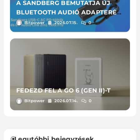
A SANDBERG BEMUTATJA ÚJ
BLUETOOTH AUDIÓ ADAPTERÉT
ÉS LAPTOPTÖLTŐIT
Bitpower
2026.07.15.
0
FEDEZD FEL A GO 6 (GEN II)-T
Bitpower
2026.07.14.
0
Legutóbbi bejegyzések