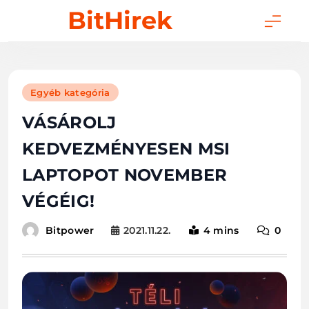
Skip
BitHirek
to
content
Egyéb kategória
VÁSÁROLJ
KEDVEZMÉNYESEN MSI
LAPTOPOT NOVEMBER
VÉGÉIG!
2021.11.22.
4 mins
0
Bitpower