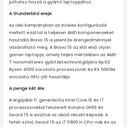
juthatsz hozzá a gyártó laptopjaihoz.
A
thunderbird
ereje
Az idei kampányban az Inteles konfigurációk
mellett ezúttal a teljesen AMD komponenseket
használó Bravo 15 is jelentős árengedménnyel
vásárolható meg. A Bravo 15 az MSI első olyan
gamer laptopja, amely teljes mértékben az AMD
7 nanométeres gyártástechnológiájára építő
Ryzen 4000 sorozatú processzorát és RX 5000M
sorozatú GPU-ját használja.
A penge két éle
A legújabb 11. generációs Intel Core i5 és i7
processzorokkal felszerelt Katana GF66 és
Sword 15 is ezúttal az akció részét képezik. A
fehér színű Sword 15 az i7 11800 H CPU-nak és az