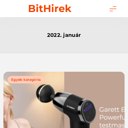
Skip
BitHirek
to
content
2022. január
Egyéb kategória