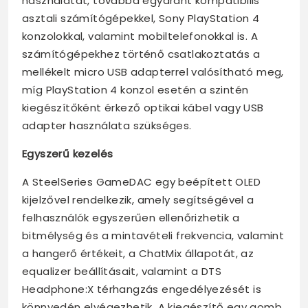
használatát, továbbá egyaránt kompatibilis
asztali számítógépekkel, Sony PlayStation 4
konzolokkal, valamint mobiltelefonokkal is. A
számítógépekhez történő csatlakoztatás a
mellékelt micro USB adapterrel valósítható meg,
míg PlayStation 4 konzol esetén a szintén
kiegészítőként érkező optikai kábel vagy USB
adapter használata szükséges.
Egyszerű kezelés
A SteelSeries GameDAC egy beépített OLED
kijelzővel rendelkezik, amely segítségével a
felhasználók egyszerűen ellenőrizhetik a
bitmélység és a mintavételi frekvencia, valamint
a hangerő értékeit, a ChatMix állapotát, az
equalizer beállításait, valamint a DTS
Headphone:X térhangzás engedélyezését is
könnyedén elvégezhetik. A kiegészítő egy gomb,