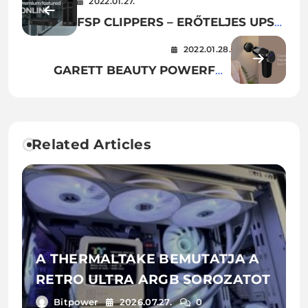
2022.01.27.
FSP CLIPPERS – ERŐTELJES UPS
SOROZAT ADATKÖZPONTOKHOZ
2022.01.28.
GARETT BEAUTY POWERFUL
MINI – TESTMASSZÍROZÁS
EGYSZERŰEN
Related Articles
A THERMALTAKE BEMUTATJA A
RETRO ULTRA ARGB SOROZATOT
Bitpower
2026.07.27.
0