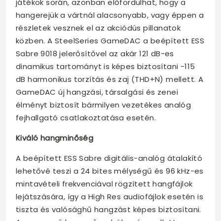
játékok során, azonban előfordulhat, hogy a
hangerejük a vártnál alacsonyabb, vagy éppen a
részletek vesznek el az akciódús pillanatok
közben. A SteelSeries GameDAC a beépített ESS
Sabre 9018 jelerősítővel az akár 121 dB-es
dinamikus tartományt is képes biztosítani -115
dB harmonikus torzítás és zaj (THD+N) mellett. A
GameDAC új hangzási, társalgási és zenei
élményt biztosít bármilyen vezetékes analóg
fejhallgató csatlakoztatása esetén.
Kiváló hangminőség
A beépített ESS Sabre digitális-analóg átalakító
lehetővé teszi a 24 bites mélységű és 96 kHz-es
mintavételi frekvenciával rögzített hangfájlok
lejátszására, így a High Res audiofájlok esetén is
tiszta és valósághű hangzást képes biztosítani.