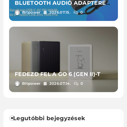
BLUETOOTH AUDIÓ ADAPTERÉT
ÉS LAPTOPTÖLTŐIT
Bitpower
2026.07.15.
0
FEDEZD FEL A GO 6 (GEN II)-T
Bitpower
2026.07.14.
0
Legutóbbi bejegyzések