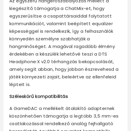
Az egyszerű hangerőszabályozás mellett a
kiegészítő támogatja a ChatMix-et, hogy
egyszerűsítse a csapattársaiddal folytatott
kommunikációt, valamint beépített equalizer
képességgel is rendelkezik, így a felhasználók
könnyedén személyre szabhatják a
hangminőséget. A magával ragadóbb élmény
érdekében a készülék lehetővé teszi a DTS
Headphone:X v2.0 térhangzás bekapcsolását,
amely segít abban, hogy jobban észrevehesd a
játék környezeti zajait, beleértve az ellenfeleid
lépteit is.
Széleskörű kompatibilitás
A GameDAC a mellékelt átalakító adapternek
köszönhetően támogatja a legtöbb 3,5 mm-es
csatlakozással rendelkező analóg fejhallgató