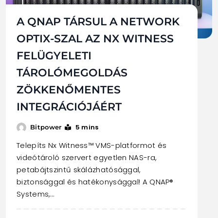
A QNAP TÁRSUL A NETWORK
OPTIX-SZAL AZ NX WITNESS
FELÜGYELETI
TÁROLÓMEGOLDÁS
ZÖKKENŐMENTES
INTEGRÁCIÓJÁÉRT
5 mins
Bitpower
Telepíts Nx Witness™ VMS-platformot és
videótároló szervert egyetlen NAS-ra,
petabájtszintű skálázhatósággal,
biztonsággal és hatékonysággal! A QNAP®
Systems,…