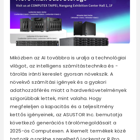
Miközben az AI továbbra is uralja a technológiai
világot, az intelligens számítástechnika és -
tárolás iránti kereslet gyorsan növekszik. A
növekvő számítási igények és a gyakori
adathozzáférés miatt a hardverkövetelmények
szigorúbbak lettek, mint valaha. Hogy
megfeleljen a kapacitás és a teljesítmény
kettős igényeinek, az ASUSTOR Inc. bemutatja
következő generációs tárolómegoldásait a
2025-ös Computexen. A kiemelt termékek közé
tartozik a rackbe szerelhető Lockerstor R Pro