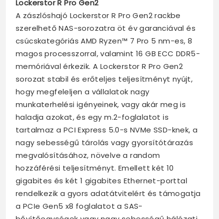
Lockerstor R Pro Gen2
A zászlóshajó Lockerstor R Pro Gen2 rackbe
szerelhető NAS-sorozatra öt év garanciával és
csúcskategóriás AMD Ryzen™ 7 Pro 5 nm-es, 8
magos processzorral, valamint 16 GB ECC DDR5-
memóriával érkezik. A Lockerstor R Pro Gen2
sorozat stabil és erőteljes teljesítményt nyújt,
hogy megfeleljen a vállalatok nagy
munkaterhelési igényeinek, vagy akár meg is
haladja azokat, és egy m.2-foglalatot is
tartalmaz a PCI Express 5.0-s NVMe SSD-knek, a
nagy sebességű tárolás vagy gyorsítótárazás
megvalósításához, növelve a random
hozzáférési teljesítményt. Emellett két 10
gigabites és két 1 gigabites Ethernet-porttal
rendelkezik a gyors adatátvitelért és támogatja
a PCIe Gen5 x8 foglalatot a SAS-
bővítőegységek vagy nagy sebességű hálózati