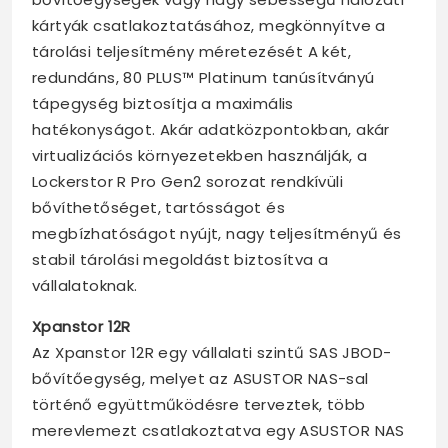
kártyák csatlakoztatásához, megkönnyítve a
tárolási teljesítmény méretezését A két,
redundáns, 80 PLUS™ Platinum tanúsítványú
tápegység biztosítja a maximális
hatékonyságot. Akár adatközpontokban, akár
virtualizációs környezetekben használják, a
Lockerstor R Pro Gen2 sorozat rendkívüli
bővíthetőséget, tartósságot és
megbízhatóságot nyújt, nagy teljesítményű és
stabil tárolási megoldást biztosítva a
vállalatoknak.
Xpanstor 12R
Az Xpanstor 12R egy vállalati szintű SAS JBOD-
bővítőegység, melyet az ASUSTOR NAS-sal
történő együttműködésre terveztek, több
merevlemezt csatlakoztatva egy ASUSTOR NAS