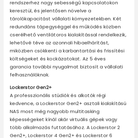
rendszerhez nagy sebességű kapcsolatokon
keresztül, és jelentősen növelve a
tárolókapacitást vállalati környezetekben. Két
redundáns tápegységgel és működés közben
cserélhető ventilátoros kialakítással rendelkezik,
lehetővé téve az azonnali hibaelhárítást,
miközben csökkenti a karbantartási és frissítési
költségeket és kockázatokat. Az 5 éves
garancia további nyugalmat biztosít a vállalati
felhasználóknak.
Lockerstor Gen2+
A professzionális stúdiók és alkotók régi
kedvence, a Lockerstor Gen2+ asztali kialakítású
NAS most még nagyobb multitasking
képességeket kínál akár virtuális gépek vagy
több alkalmazás futtatásához. A Lockerstor 2
Gen2+, Lockerstor 4 Gen2+ és Lockerstor 6