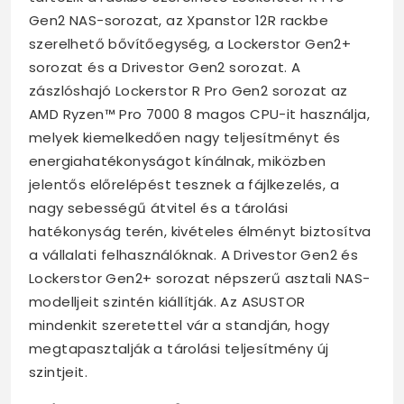
Gen2 NAS-sorozat, az Xpanstor 12R rackbe
szerelhető bővítőegység, a Lockerstor Gen2+
sorozat és a Drivestor Gen2 sorozat. A
zászlóshajó Lockerstor R Pro Gen2 sorozat az
AMD Ryzen™ Pro 7000 8 magos CPU-it használja,
melyek kiemelkedően nagy teljesítményt és
energiahatékonyságot kínálnak, miközben
jelentős előrelépést tesznek a fájlkezelés, a
nagy sebességű átvitel és a tárolási
hatékonyság terén, kivételes élményt biztosítva
a vállalati felhasználóknak. A Drivestor Gen2 és
Lockerstor Gen2+ sorozat népszerű asztali NAS-
modelljeit szintén kiállítják. Az ASUSTOR
mindenkit szeretettel vár a standján, hogy
megtapasztalják a tárolási teljesítmény új
szintjeit.