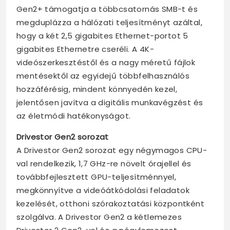
Gen2+ támogatja a többcsatornás SMB-t és
megduplázza a hálózati teljesítményt azáltal,
hogy a két 2,5 gigabites Ethernet-portot 5
gigabites Ethernetre cseréli. A 4K-
videószerkesztéstől és a nagy méretű fájlok
mentésektől az egyidejű többfelhasználós
hozzáférésig, mindent könnyedén kezel,
jelentősen javítva a digitális munkavégzést és
az életmódi hatékonyságot.
Drivestor Gen2 sorozat
A Drivestor Gen2 sorozat egy négymagos CPU-
val rendelkezik, 1,7 GHz-re növelt órajellel és
továbbfejlesztett GPU-teljesítménnyel,
megkönnyítve a videóátkódolási feladatok
kezelését, otthoni szórakoztatási központként
szolgálva. A Drivestor Gen2 a kétlemezes