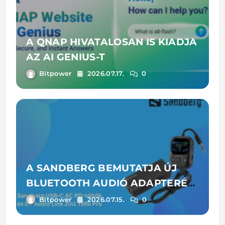
A QNAP HIVATALOSAN IS KIADJA
AZ AI GENIUS-T
Bitpower
2026.07.17.
0
A SANDBERG BEMUTATJA ÚJ
BLUETOOTH AUDIÓ ADAPTERÉT
ÉS LAPTOPTÖLTŐIT
Bitpower
2026.07.15.
0