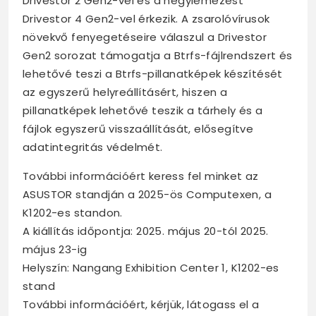
Drivestor 2 Gen2-vel és a négylemezest
Drivestor 4 Gen2-vel érkezik. A zsarolóvírusok
növekvő fenyegetéseire válaszul a Drivestor
Gen2 sorozat támogatja a Btrfs-fájlrendszert és
lehetővé teszi a Btrfs-pillanatképek készítését
az egyszerű helyreállításért, hiszen a
pillanatképek lehetővé teszik a tárhely és a
fájlok egyszerű visszaállítását, elősegítve
adatintegritás védelmét.
További információért keress fel minket az
ASUSTOR standján a 2025-ös Computexen, a
K1202-es standon.
A kiállítás időpontja: 2025. május 20-tól 2025.
május 23-ig
Helyszín: Nangang Exhibition Center 1, K1202-es
stand
További információért, kérjük, látogass el a