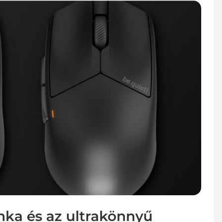
ka és az ultrakönnyű