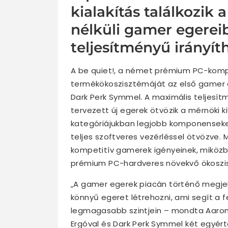
kialakítás találkozik 
nélküli gamer egereib
teljesítményű irányít
A be quiet!, a német prémium PC-kompo
termékökoszisztémáját az első gamer e
Dark Perk Symmel. A maximális teljes
tervezett új egerek ötvözik a mérnöki k
kategóriájukban legjobb komponenseket
teljes szoftveres vezérléssel ötvözve.
kompetitív gamerek igényeinek, miközb
prémium PC-hardveres növekvő ökoszi
„A gamer egerek piacán történő megjele
könnyű egeret létrehozni, ami segít a 
legmagasabb szintjein – mondta Aaron L
Ergóval és Dark Perk Symmel két egyért