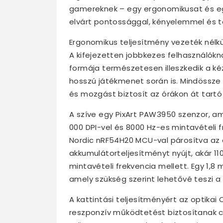
gamereknek – egy ergonomikusat és eg
elvárt pontossággal, kényelemmel és t
Ergonomikus teljesítmény vezeték nélk
A kifejezetten jobbkezes felhasználókn
formája természetesen illeszkedik a k
hosszú játékmenet során is. Mindössz
és mozgást biztosít az órákon át tartó 
A szíve egy PixArt PAW3950 szenzor, am
000 DPI-vel és 8000 Hz-es mintavételi 
Nordic nRF54H20 MCU-val párosítva az
akkumulátorteljesítményt nyújt, akár 11
mintavételi frekvencia mellett. Egy 1,8
amely szükség szerint lehetővé teszi a 
A kattintási teljesítményért az optikai
reszponzív működtetést biztosítanak c