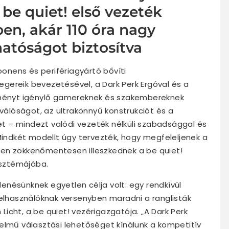
a be quiet! első vezeték
en, akár 110 óra nagy
hatóságot biztosítva
nens és perifériagyártó bővíti
gereik bevezetésével, a Dark Perk Ergóval és a
ítményt igénylő gamereknek és szakembereknek
iválóságot, az ultrakönnyű konstrukciót és a
 – mindezt valódi vezeték nélküli szabadsággal és
 Mindkét modellt úgy tervezték, hogy megfeleljenek a
en zökkenőmentesen illeszkednek a be quiet!
sztémájába.
nésünknek egyetlen célja volt: egy rendkívül
felhasználóknak versenyben maradni a ranglisták
icht, a be quiet! vezérigazgatója. „A Dark Perk
elmű választási lehetőséget kínálunk a kompetitív