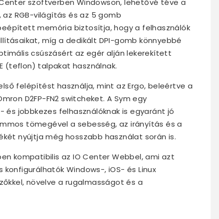
 Center szoftverben Windowson, lehetővé téve a
a, az RGB-világítás és az 5 gomb
eépített memória biztosítja, hogy a felhasználók
lításaikat, míg a dedikált DPI-gomb könnyebbé
timális csúszásért az egér alján lekerekített
E (teflon) talpakat használnak.
ső felépítést használja, mint az Ergo, beleértve a
 Omron D2FP-FN2 switcheket. A Sym egy
l- és jobbkezes felhasználóknak is egyaránt jó
ammos tömegével a sebesség, az irányítás és a
ékét nyújtja még hosszabb használat során is.
ben kompatibilis az IO Center Webbel, ami azt
 is konfigurálhatók Windows-, iOS- és Linux
őkkel, növelve a rugalmasságot és a