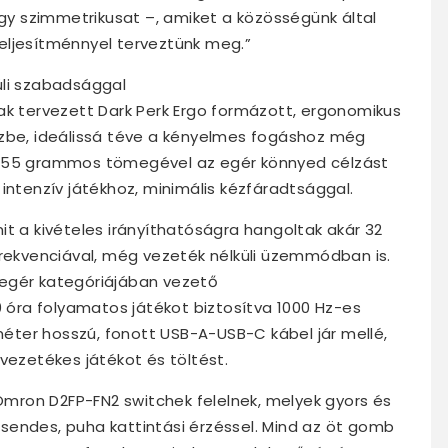
y szimmetrikusat –, amiket a közösségünk által
eljesítménnyel terveztünk meg.”
üli szabadsággal
ak tervezett Dark Perk Ergo formázott, ergonomikus
ézbe, ideálissá téve a kényelmes fogáshoz még
e 55 grammos tömegével az egér könnyed célzást
intenzív játékhoz, minimális kézfáradtsággal.
it a kivételes irányíthatóságra hangoltak akár 32
frekvenciával, még vezeték nélküli üzemmódban is.
 egér kategóriájában vezető
0 óra folyamatos játékot biztosítva 1000 Hz-es
 méter hosszú, fonott USB-A-USB-C kábel jár mellé,
vezetékes játékot és töltést.
 Omron D2FP-FN2 switchek felelnek, melyek gyors és
sendes, puha kattintási érzéssel. Mind az öt gomb