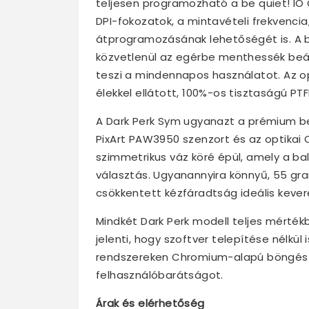
teljesen programozható a be quiet! IO
DPI-fokozatok, a mintavételi frekvenci
átprogramozásának lehetőségét is. A b
közvetlenül az egérbe menthessék beál
teszi a mindennapos használatot. Az op
élekkel ellátott, 100%-os tisztaságú PTF
A Dark Perk Sym ugyanazt a prémium bel
PixArt PAW3950 szenzort és az optikai
szimmetrikus váz köré épül, amely a ba
választás. Ugyanannyira könnyű, 55 gr
csökkentett kézfáradtság ideális kever
Mindkét Dark Perk modell teljes mérték
jelenti, hogy szoftver telepítése nélkül
rendszereken Chromium-alapú böngész
felhasználóbarátságot.
Árak és elérhetőség