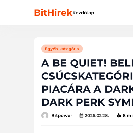
Skip
BitHirek
to
Kezdőlap
content
Egyéb kategória
A BE QUIET! BEL
CSÚCSKATEGÓRI
PIACÁRA A DARK
DARK PERK SYM
2026.02.28.
8 mi
Bitpower