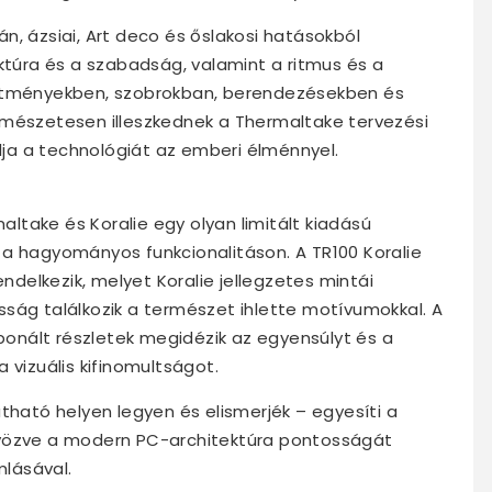
n, ázsiai, Art deco és őslakosi hatásokból
uktúra és a szabadság, valamint a ritmus és a
estményekben, szobrokban, berendezésekben és
rmészetesen illeszkednek a Thermaltake tervezési
a a technológiát az emberi élménnyel.
take és Koralie egy olyan limitált kiadású
 a hagyományos funkcionalitáson. A TR100 Koralie
endelkezik, melyet Koralie jellegzetes mintái
ság találkozik a természet ihlette motívumokkal. A
nált részletek megidézik az egyensúlyt és a
 vizuális kifinomultságot.
tható helyen legyen és elismerjék – egyesíti a
tvözve a modern PC-architektúra pontosságát
mlásával.