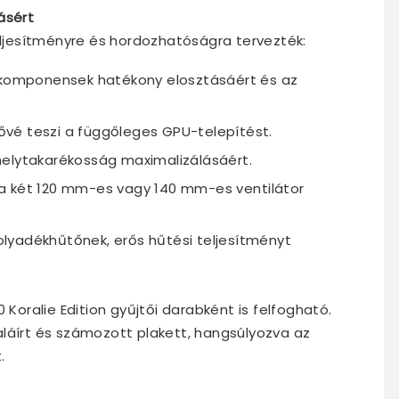
ásért
teljesítményre és hordozhatóságra tervezték:
a komponensek hatékony elosztásáért és az
etővé teszi a függőleges GPU-telepítést.
helytakarékosság maximalizálásáért.
a két 120 mm-es vagy 140 mm-es ventilátor
lyadékhűtőnek, erős hűtési teljesítményt
 Koralie Edition gyűjtői darabként is felfogható.
láírt és számozott plakett, hangsúlyozva az
.