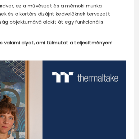
hardver, ez a művészet és a mérnöki munka
ek és a kortárs dizájnt kedvelőknek tervezett
ág objektumává alakít át egy funkcionális
ts valami olyat, ami túlmutat a teljesítményen!