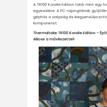
A TR100 Koralie Edition több mint egy 
egyesülése. A PC-rajongóknak, gyűjtőkn
gépház a szépség és kiegyensúlyozotts
komponenst.
Thermaltake TR100 Koralie Edition – Épí
Alkoss a művészettel!