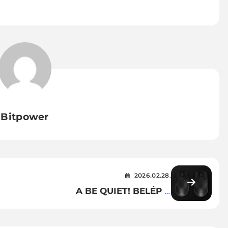
Bitpower
2026.02.28.
A BE QUIET! BELÉP A
 IS
CSÚCSKATEGÓRIÁS GAMER
YÉT
EGEREK PIACÁRA A DARK