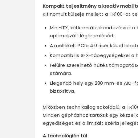
Kompakt teljesítmény a kreatív mobilit
Kifinomult külseje mellett a TR100-at 
Mini-ITX, kétkamrás elrendezéssel 
optimalizált légáramlásért.
A mellékelt PCIe 4.0 riser kábel leh
Kompatibilis SFX-tápegységekkel a 
Felülre szerelhető hűtés támogatás
számára.
Elegendő hely egy 280 mm-es AIO-fo
biztosítva.
Miközben technikailag sokoldalú, a TR100
Minden gépházhoz tartozik egy kézzel a
egyediséget és a limitált széria jellegét
A technológián túl