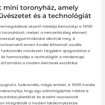
t mini toronyház, amely
űvészetet és a technológiát
vermegoldások vezető márkája bemutatja a TR100
mini toronyházat, melyet a nemzetközileg elismert
loresszel együttműködve alkottak meg. A
tívumairól ismert Koralie kifinomult vizuális
y funkcionális művészeti tárgyként újragondolva a
t és harmonizálja a technológiát a mindennapi
l átformálva a modern életterek esztétikai
yugtató, funkcionális, mégis emberi. A TR100 Koralie
s bebizonyítja, hogy egy számítógépház többre is
esztétikai jelenlétet és érzelmi rezonanciát
on integrálódik a modern lakókörnyezetbe.