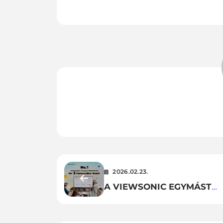
2026.02.23.
A VIEWSONIC EGYMÁST
KÖVETŐ HARMADIK ÉVBEN
ŐRZI GLOBÁLIS ELSŐ HEL