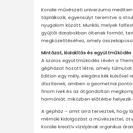
Koralie művészeti univerzuma mediterrá
táplálkozik, egyensúlyt teremtve a str
nyugalom között. Munkái, melyek falf
gyűjtői darabokban öltenek formát, te
megközelítéséhez, amely összekapcsolj
Mintázat, kialakítás és együttműködés
A szoros együttműködés révén a Thermal
gépházat hozott létre, amely túlmutat
Edition egy mély, elegáns kék külsővel r
díszítenek, amiben a geometriai pontos
finom ívek és az átgondoltan megkompo
harmóniát, miközben előtérbe helyezik a
A gépház – amit arra terveztek, hogy lá
mérnöki kidolgozást a művészettel, ö
Koralie kreatív víziójának organikus ára