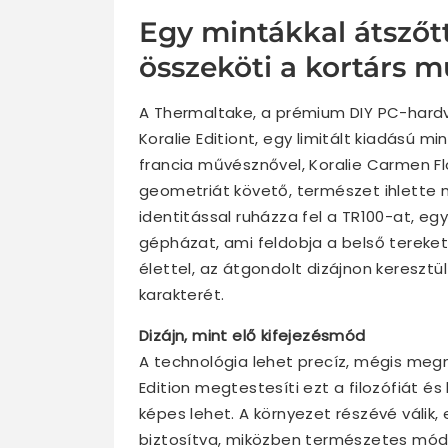
Egy mintákkal átszőt
összeköti a kortárs m
A Thermaltake, a prémium DIY PC-hard
Koralie Editiont, egy limitált kiadású 
francia művésznővel, Koralie Carmen F
geometriát követő, természet ihlette mo
identitással ruházza fel a TR100-at, eg
gépházat, ami feldobja a belső tereke
élettel, az átgondolt dizájnon keresztü
karakterét.
Dizájn, mint elő kifejezésmód
A technológia lehet precíz, mégis megn
Edition megtestesíti ezt a filozófiát é
képes lehet. A környezet részévé válik, 
biztosítva, miközben természetes mód