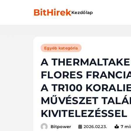
Skip
BitHirek
to
Kezdőlap
content
Egyéb kategória
A THERMALTAKE
FLORES FRANCI
A TR100 KORALIE
MŰVÉSZET TALÁ
KIVITELEZÉSSEL
2026.02.23.
7 mi
Bitpower