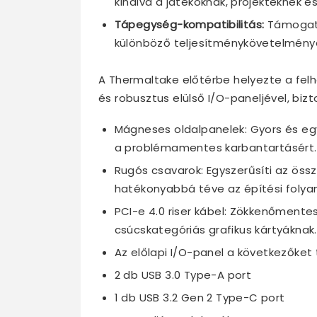
kínálva a játékoknak, projekteknek és
Tápegység-kompatibilitás:
Támogatj
különböző teljesítménykövetelmény
A Thermaltake előtérbe helyezte a felh
és robusztus elülső I/O-paneljével, bizt
Mágneses oldalpanelek: Gyors és e
a problémamentes karbantartásért.
Rugós csavarok: Egyszerűsíti az össz
hatékonyabbá téve az építési folya
PCI-e 4.0 riser kábel: Zökkenőmentes
csúcskategóriás grafikus kártyáknak.
Az előlapi I/O-panel a következőket
2 db USB 3.0 Type-A port
1 db USB 3.2 Gen 2 Type-C port