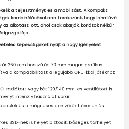
ékelik a teljesítményt és a mobilitást. A kompakt
égek kombinálásával arra törekszünk, hogy lehetővé
az alkotást, ott, ahol csak akarják, korlátok nélkül”
érigazgatója.
ivételes képességeket nyújt a nagy igényeket
kár 360 mm hosszú és 70 mm magas grafikus
ítva a kompatibilitást a legújabb GPU-kkal játékhoz
-radiátort vagy két 120/140 mm-es ventilátort is
ményt intenzív használat során.
 panelek és a mágneses porszűrők hűvösen és
ykes SSD-nek is helyet biztosít, bőséges tárhelyet