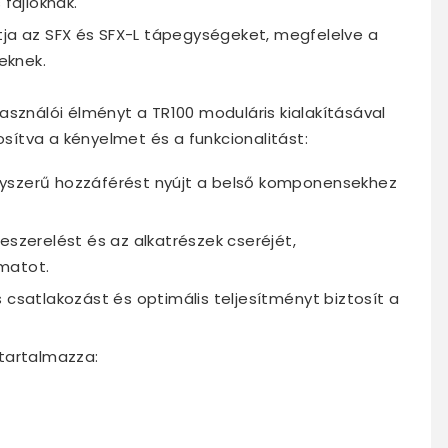
 fájloknak.
a az SFX és SFX-L tápegységeket, megfelelve a
eknek.
asználói élményt a TR100 moduláris kialakításával
osítva a kényelmet és a funkcionalitást:
gyszerű hozzáférést nyújt a belső komponensekhez
eszerelést és az alkatrészek cseréjét,
matot.
 csatlakozást és optimális teljesítményt biztosít a
 tartalmazza: