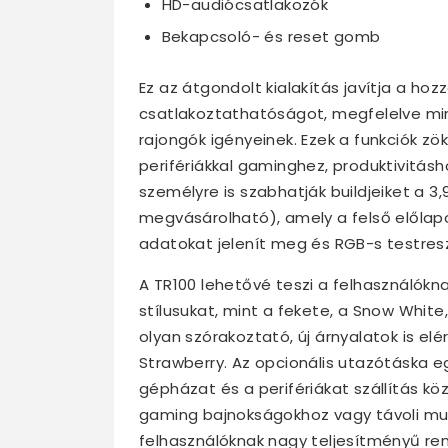
HD-audiócsatlakozók
Bekapcsoló- és reset gomb
Ez az átgondolt kialakítás javítja a ho
csatlakoztathatóságot, megfelelve mi
rajongók igényeinek. Ezek a funkciók z
perifériákkal gaminghez, produktivitásh
személyre is szabhatják buildjeiket a 3,
megvásárolható), amely a felső előlapo
adatokat jelenít meg és RGB-s testresz
A TR100 lehetővé teszi a felhasználóknak
stílusukat, mint a fekete, a Snow Whi
olyan szórakoztató, új árnyalatok is elé
Strawberry. Az opcionális utazótáska e
gépházat és a perifériákat szállítás köz
gaming bajnokságokhoz vagy távoli mu
felhasználóknak nagy teljesítményű re