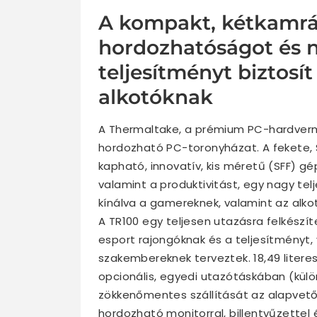
A kompakt, kétkamrás
hordozhatóságot és 
teljesítményt biztosí
alkotóknak
A Thermaltake, a prémium PC-hardver
hordozható PC-toronyházat. A fekete,
kapható, innovatív, kis méretű (SFF) g
valamint a produktivitást, egy nagy t
kínálva a gamereknek, valamint az alk
A TR100 egy teljesen utazásra felkészí
esport rajongóknak és a teljesítményt
szakembereknek terveztek. 18,49 litere
opcionális, egyedi utazótáskában (kü
zökkenőmentes szállítását az alapvető 
hordozható monitorral, billentyűzettel é