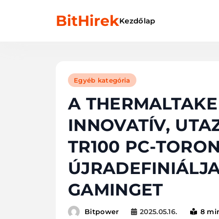
Skip
BitHirek
to
Kezdőlap
content
Egyéb kategória
A THERMALTAKE
INNOVATÍV, UTA
TR100 PC-TORON
ÚJRADEFINIÁLJ
GAMINGET
2025.05.16.
8 mi
Bitpower