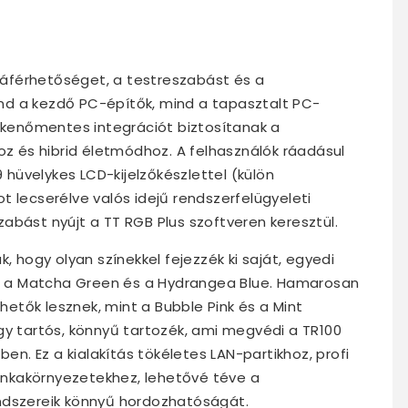
zzáférhetőséget, a testreszabást és a
nd a kezdő PC-építők, mind a tapasztalt PC-
ökkenőmentes integrációt biztosítanak a
oz és hibrid életmódhoz. A felhasználók ráadásul
9 hüvelykes LCD-kijelzőkészlettel (külön
t lecserélve valós idejű rendszerfelügyeleti
abást nyújt a TT RGB Plus szoftveren keresztül.
, hogy olyan színekkel fejezzék ki saját, egyedi
te, a Matcha Green és a Hydrangea Blue. Hamarosan
rhetők lesznek, mint a Bubble Pink és a Mint
gy tartós, könnyű tartozék, ami megvédi a TR100
ben. Ez a kialakítás tökéletes LAN-partikhoz, profi
nkakörnyezetekhez, lehetővé téve a
ndszereik könnyű hordozhatóságát.