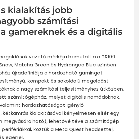
 kialakítás jobb
nagyobb számítási
t a gamereknek és a digitális
megoldások vezető márkája bemutatta a TR100
 Snow, Matcha Green és Hydrangea Blue színben
épház újradefiniálja a hordozható gaminget,
eljesítményű, kompakt és sokoldalú megoldást
otóknak a nagy számítási teljesítményhez útközben.
tett számítógépház, melyet digitális nomádoknak,
, valamint hordozhatóságot igénylő
s, kétkamrás kialakításával kényelmesen elfér egy
lön megvásárolható), lehetővé téve a számítógép
perifériákkal, köztük a Meta Quest headsettel,
s egérrel.