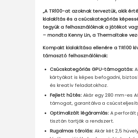
„A TR100-at azoknak terveztük, akik ért
kialakítás és a csúcskategóriás képess
tegyük a felhasználóknak a játékot vagy 
– mondta Kenny Lin, a Thermaltake vez
Kompakt kialakítása ellenére a TR100 k
támasztó felhasználóknak:
Csúcskategóriás GPU-támogatás:
A
kártyákat is képes befogadni, biztos
és kreatív feladatokhoz.
Fejlett hűtés:
Akár egy 280 mm-es AIO
támogat, garantálva a csúcsteljesít
Optimalizált légáramlás:
A perforált
tisztán tartják a rendszert.
Rugalmas tárolás:
Akár két 2,5 hüvel