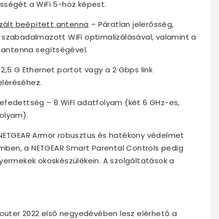
sségét a WiFi 5-höz képest.
izált beépített antenna
– Páratlan jelerősség,
 szabadalmazott WiFi optimalizálásával, valamint a
t antenna segítségével.
2,5 G Ethernet portot vagy a 2 Gbps link
léréséhez.
efedettség – 8 WiFi adatfolyam (két 6 GHz-es,
olyam).
NETGEAR Armor robusztus és hatékony védelmet
zemben, a NETGEAR Smart Parental Controls pedig
yermekek okoskészülékein. A szolgáltatások a
router 2022 első negyedévében lesz elérhető a