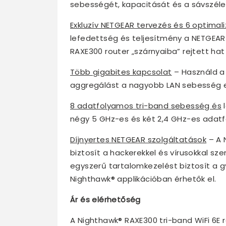
sebességét, kapacitását és a sávszéle
Exkluzív NETGEAR tervezés és 6 optimal
lefedettség és teljesítmény a NETGEAR
RAXE300 router „szárnyaiba” rejtett ha
Több gigabites kapcsolat
– Használd a 
aggregálást a nagyobb LAN sebesség e
8 adatfolyamos tri-band sebesség és
l
négy 5 GHz-es és két 2,4 GHz-es adatf
Díjnyertes NETGEAR szolgáltatások
– A 
biztosít a hackerekkel és vírusokkal s
egyszerű tartalomkezelést biztosít a g
Nighthawk® applikációban érhetők el.
Ár és elérhetőség
A Nighthawk® RAXE300 tri-band WiFi 6E 