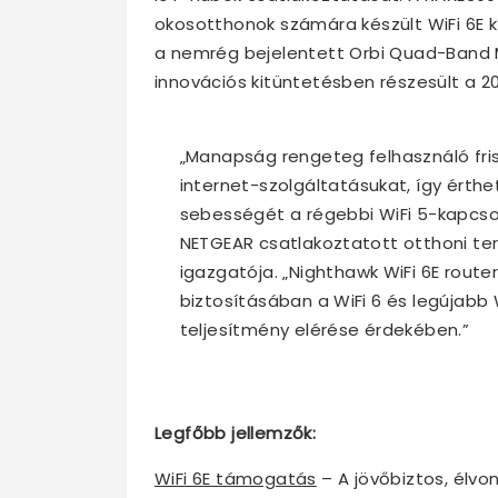
okosotthonok számára készült WiFi 6E 
a nemrég bejelentett Orbi Quad-Band M
innovációs kitüntetésben részesült a 20
„Manapság rengeteg felhasználó fri
internet-szolgáltatásukat, így ért
sebességét a régebbi WiFi 5-kapcsola
NETGEAR csatlakoztatott otthoni te
igazgatója. „Nighthawk WiFi 6E rout
biztosításában a WiFi 6 és legújabb
teljesítmény elérése érdekében.”
Legfőbb jellemzők:
WiFi 6E támogatás
– A jövőbiztos, élvon