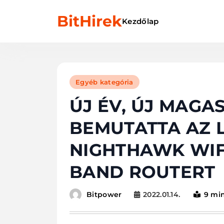
Skip
BitHirek
to
Kezdőlap
content
Egyéb kategória
ÚJ ÉV, ÚJ MAGA
BEMUTATTA AZ 
NIGHTHAWK WIFI
BAND ROUTERT
2022.01.14.
9 mi
Bitpower