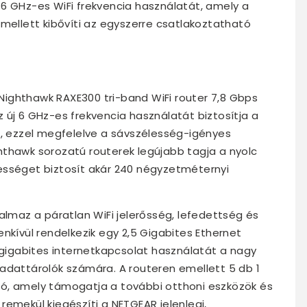
6 GHz-es WiFi frekvencia használatát, amely a
llett kibővíti az egyszerre csatlakoztatható
t Nighthawk RAXE300 tri-band WiFi router 7,8 Gbps
 új 6 GHz-es frekvencia használatát biztosítja a
a, ezzel megfelelve a sávszélesség-igényes
thawk sorozatú routerek legújabb tagja a nyolc
ességet biztosít akár 240 négyzetméternyi
almaz a páratlan WiFi jelerősség, lefedettség és
nkívül rendelkezik egy 2,5 Gigabites Ethernet
b gigabites internetkapcsolat használatát a nagy
adattárolók számára. A routeren emellett 5 db 1
ó, amely támogatja a további otthoni eszközök és
remekül kiegészíti a NETGEAR jelenlegi,