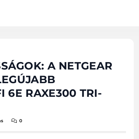
SSÁGOK: A NETGEAR
LEGÚJABB
 6E RAXE300 TRI-
ns
0