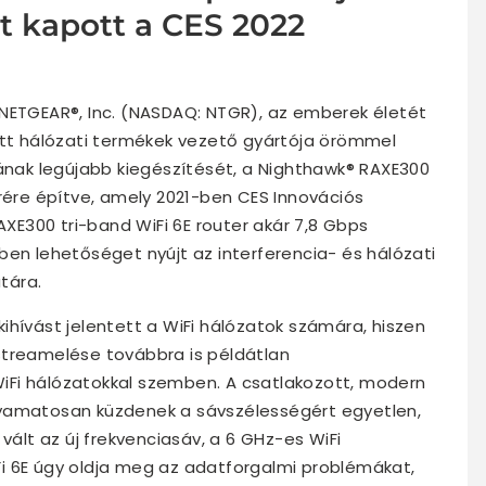
st kapott a CES 2022
NETGEAR®, Inc. (NASDAQ: NTGR), az emberek életét
ott hálózati termékek vezető gyártója örömmel
tának legújabb kiegészítését, a Nighthawk® RAXE300
erére építve, amely 2021-ben CES Innovációs
AXE300 tri-band WiFi 6E router akár 7,8 Gbps
ben lehetőséget nyújt az interferencia- és hálózati
tára.
ihívást jelentett a WiFi hálózatok számára, hiszen
streamelése továbbra is példátlan
iFi hálózatokkal szemben. A csatlakozott, modern
lyamatosan küzdenek a sávszélességért egyetlen,
vált az új frekvenciasáv, a 6 GHz-es WiFi
i 6E úgy oldja meg az adatforgalmi problémákat,