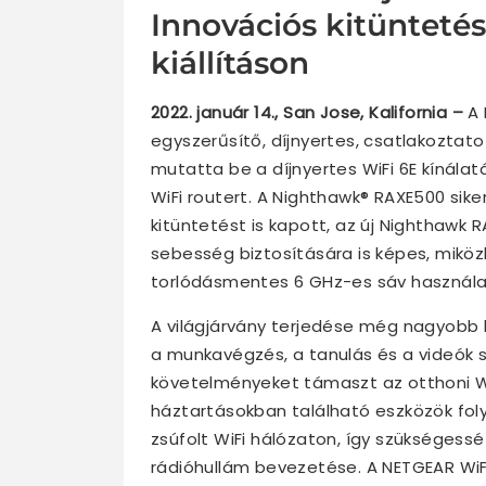
Innovációs kitünteté
kiállításon
2022. január 14.,
San Jose, Kalifornia –
A 
egyszerűsítő, díjnyertes, csatlakoztat
mutatta be a díjnyertes WiFi 6E kínála
WiFi routert. A Nighthawk® RAXE500 sik
kitüntetést is kapott, az új Nighthawk R
sebesség biztosítására is képes, miköz
torlódásmentes 6 GHz-es sáv használa
A világjárvány terjedése még nagyobb k
a munkavégzés, a tanulás és a videók 
követelményeket támaszt az otthoni W
háztartásokban található eszközök fo
zsúfolt WiFi hálózaton, így szükségessé 
rádióhullám bevezetése. A NETGEAR WiF