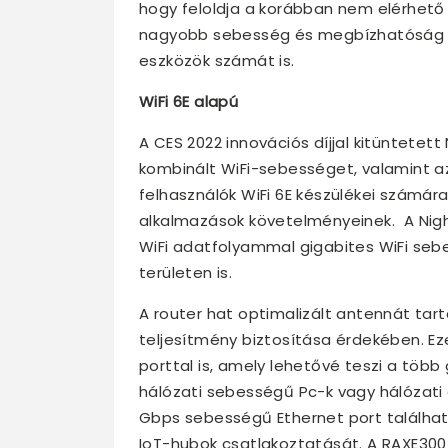
hogy feloldja a korábban nem elérhető 
nagyobb sebesség és megbízhatóság me
eszközök számát is.
WiFi 6E alapú
A CES 2022 innovációs díjjal kitüntetet
kombinált WiFi-sebességet, valamint az
felhasználók WiFi 6E készülékei számár
alkalmazások követelményeinek. A Nigh
WiFi adatfolyammal gigabites WiFi seb
területen is.
A router hat optimalizált antennát tart
teljesítmény biztosítása érdekében. Eze
porttal is, amely lehetővé teszi a töb
hálózati sebességű Pc-k vagy hálózati 
Gbps sebességű Ethernet port találhat
IoT-hubok csatlakoztatását. A RAXE300 