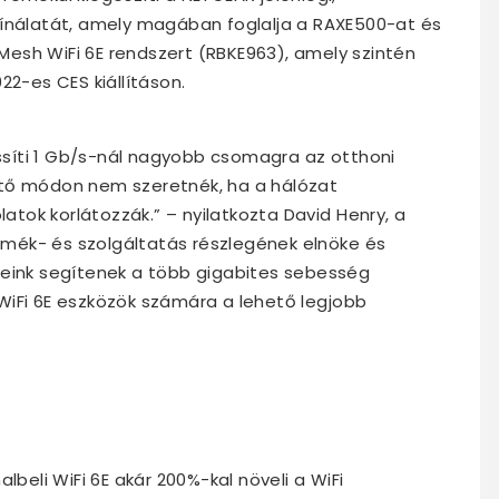
kínálatát, amely magában foglalja a RAXE500-at és
esh WiFi 6E rendszert (RBKE963), amely szintén
22-es CES kiállításon.
ssíti 1 Gb/s-nál nagyobb csomagra az otthoni
hető módon nem szeretnék, ha a hálózat
tok korlátozzák.” – nyilatkozta David Henry, a
rmék- és szolgáltatás részlegének elnöke és
ereink segítenek a több gigabites sebesség
 WiFi 6E eszközök számára a lehető legjobb
albeli WiFi 6E akár 200%-kal növeli a WiFi